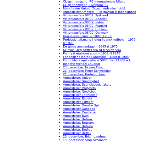
CL-gennemgang: FC Internazionale Milano
CL-gennemgang: Liverpool FC
Manchester United: Tevez i rødt eller hvidt?
Anmeldelse: Arnesen – Fra gavflab til fodboldboss
Vintertransfers 08/09: Tyskland
Vintertransfers 08/09: Spanien
Vintertransfers 08/09: Italien
Vintertransfers 08/09: Frankrig
Vintertransfers 08/09: England
Vintertransfers 08/09: Danmark
Den største triumf! – 1990 til 2008
Professionalismens indtog i dansk fodbold – 1970
til 1990
De glade amatørdage – 1945 til 1970
Klumme: Jeg sætter min lid til Aston Villa
Fra ny til etableret sport – 1908 til 1945
Fodboldens indtog i Danmark – 1889 til 1908
Fodboldens oprindelse – 5000 f.kr. til 1888 e.kr.
Biografi: Michael Laudrup
23. december: Morten Olsen
22. december: Peter Schmeichel
21. december: Preben Elkjær
Anmeldelse: Unibet
Anmeldelse: Sportingbet
Anmeldelse: Scandicbookmakers
Anmeldelse: Partybets
Anmeldelse: Nordicbet
Anmeldelse: Ladbrokes
Anmeldelse: Expekt
Anmeldelse: Eurobet
Anmeldelse: Danske Spil
Anmeldelse: Danbook
Anmeldelse: Centrebet
Anmeldelse: Bwin
Anmeldelse: Betway
Anmeldelse: Betsson
Anmeldelse: Betsafe
Anmeldelse: Betfred
Anmeldelse: Betfair
20. december: Brian Laudrup
19. december: Allan Simonsen