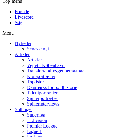
Top-menu
Forside
Livescore
Søg
Menu
Nyheder
Seneste nyt
Artikler
Artikler
Vejret i København
Transfervindue-gennemgange
Klubportrætter
Toplister
Danmarks fodboldhistorie
Talentportrætter
Spillerportrætter
Spillerinterviews
Stillinger
Superliga
1. division
Premier League
Ligue 1
La Liga