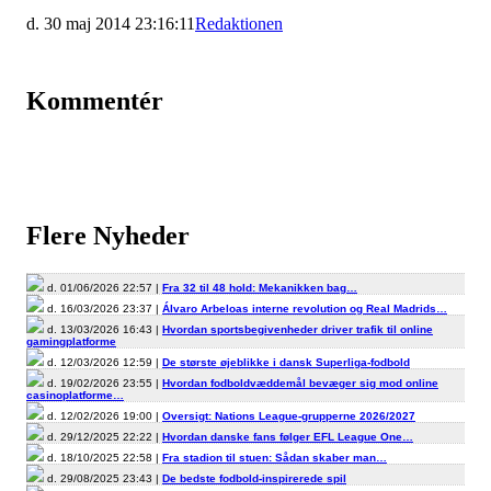
d. 30 maj 2014 23:16:11
Redaktionen
Kommentér
Flere Nyheder
d. 01/06/2026 22:57 |
Fra 32 til 48 hold: Mekanikken bag…
d. 16/03/2026 23:37 |
Álvaro Arbeloas interne revolution og Real Madrids…
d. 13/03/2026 16:43 |
Hvordan sportsbegivenheder driver trafik til online
gamingplatforme
d. 12/03/2026 12:59 |
De største øjeblikke i dansk Superliga-fodbold
d. 19/02/2026 23:55 |
Hvordan fodboldvæddemål bevæger sig mod online
casinoplatforme…
d. 12/02/2026 19:00 |
Oversigt: Nations League-grupperne 2026/2027
d. 29/12/2025 22:22 |
Hvordan danske fans følger EFL League One…
d. 18/10/2025 22:58 |
Fra stadion til stuen: Sådan skaber man…
d. 29/08/2025 23:43 |
De bedste fodbold-inspirerede spil