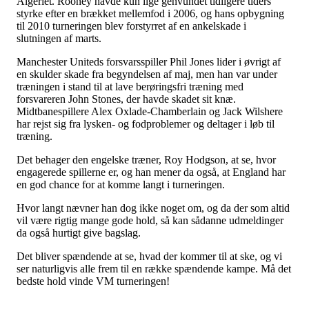
Algeriet. Rooney havde kun lige genvundet tidligere tiders
styrke efter en brækket mellemfod i 2006, og hans opbygning
til 2010 turneringen blev forstyrret af en ankelskade i
slutningen af marts.
Manchester Uniteds forsvarsspiller Phil Jones lider i øvrigt af
en skulder skade fra begyndelsen af maj, men han var under
træningen i stand til at lave berøringsfri træning med
forsvareren John Stones, der havde skadet sit knæ.
Midtbanespillere Alex Oxlade-Chamberlain og Jack Wilshere
har rejst sig fra lysken- og fodproblemer og deltager i løb til
træning.
Det behager den engelske træner, Roy Hodgson, at se, hvor
engagerede spillerne er, og han mener da også, at England har
en god chance for at komme langt i turneringen.
Hvor langt nævner han dog ikke noget om, og da der som altid
vil være rigtig mange gode hold, så kan sådanne udmeldinger
da også hurtigt give bagslag.
Det bliver spændende at se, hvad der kommer til at ske, og vi
ser naturligvis alle frem til en række spændende kampe. Må det
bedste hold vinde VM turneringen!