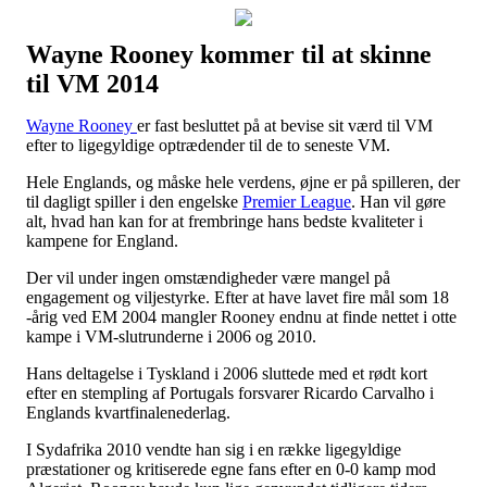
Wayne Rooney kommer til at skinne
Наши партнеры
til VM 2014
лучшие займы
Wayne Rooney
er fast besluttet på at bevise sit værd til VM
efter to ligegyldige optrædender til de to seneste VM.
Hele Englands, og måske hele verdens, øjne er på spilleren, der
til dagligt spiller i den engelske
Premier League
. Han vil gøre
alt, hvad han kan for at frembringe hans bedste kvaliteter i
kampene for England.
Der vil under ingen omstændigheder være mangel på
engagement og viljestyrke. Efter at have lavet fire mål som 18
-årig ved EM 2004 mangler Rooney endnu at finde nettet i otte
kampe i VM-slutrunderne i 2006 og 2010.
Hans deltagelse i Tyskland i 2006 sluttede med et rødt kort
efter en stempling af Portugals forsvarer Ricardo Carvalho i
Englands kvartfinalenederlag.
I Sydafrika 2010 vendte han sig i en række ligegyldige
præstationer og kritiserede egne fans efter en 0-0 kamp mod