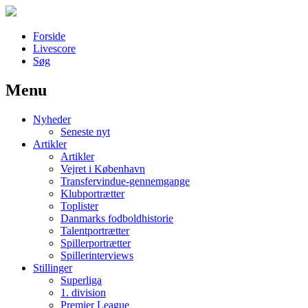
Forside
Livescore
Søg
Menu
Наши партнеры
Nyheder
лучшие займы
Seneste nyt
Artikler
Artikler
Vejret i København
Transfervindue-gennemgange
Klubportrætter
Toplister
Danmarks fodboldhistorie
Talentportrætter
Spillerportrætter
Spillerinterviews
Stillinger
Superliga
1. division
Premier League