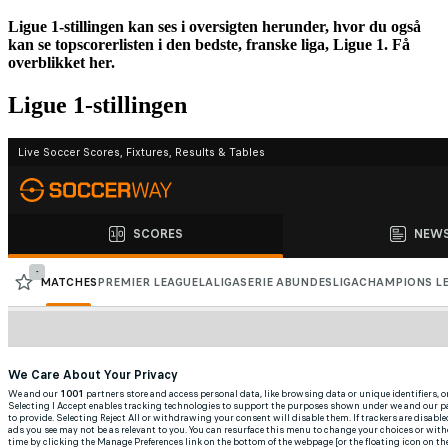
Ligue 1-stillingen kan ses i oversigten herunder, hvor du også
kan se topscorerlisten i den bedste, franske liga, Ligue 1. Få
overblikket her.
Ligue 1-stillingen