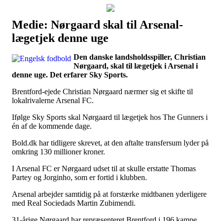
Medie: Nørgaard skal til Arsenal-
Наши партнеры
lægetjek denne uge
лучшие займы
Den danske landsholdsspiller, Christian
Nørgaard, skal til lægetjek i Arsenal i
denne uge. Det erfarer Sky Sports.
Brentford-ejede Christian Nørgaard nærmer sig et skifte til
lokalrivalerne Arsenal FC.
Ifølge Sky Sports skal Nørgaard til lægetjek hos The Gunners i
én af de kommende dage.
Bold.dk har tidligere skrevet, at den aftalte transfersum lyder på
omkring 130 millioner kroner.
I Arsenal FC er Nørgaard udset til at skulle erstatte Thomas
Partey og Jorginho, som er fortid i klubben.
Arsenal arbejder samtidig på at forstærke midtbanen yderligere
med Real Sociedads Martin Zubimendi.
31-årige Nørgaard har repræsenteret Brentford i 196 kampe,