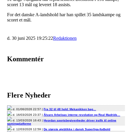
scoret 13 mål og leveret 18 assists.
For det danske A-landshold har han spillet 35 landskampe og
scoret et mål.
d. 30 juni 2025 19:25:22
Redaktionen
Kommentér
Flere Nyheder
d. 01/06/2026 22:57 |
Fra 32 til 48 hold: Mekanikken bag…
d. 16/03/2026 23:37 |
Álvaro Arbeloas interne revolution og Real Madrids…
d. 13/03/2026 16:43 |
Hvordan sportsbegivenheder driver trafik til online
gamingplatforme
d. 12/03/2026 12:59 |
De største øjeblikke i dansk Superliga-fodbold