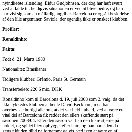
nyindkøbte islænding, Eidur Gudjohnsen, der dog har haft svært
ved at falde til, heldigvis situationen er ved at blive bedre, og han
har vist sig som en målfarlig angriber. Barcelona er også i besiddelse
af den lille argentiner, Saviola, der egentlig ikke er ønsket i klubben.
Profiler:
Ronaldinho:
Fakta:
Født d. 21. Marts 1980
Nationalitet: Brasilianer
Tidligere klubber: Grêmio, Paris St. Germain
Transferbeløb: 226,6 mio. DKK
Ronaldinho kom til Barcelona d. 19. juli 2003 som 2. valg, da det
ikke lykkedes klubben at hente David Beckham, men han
overbeviste hurtigt alle om, at det var held i uheld, ved at være en
vital del af Barcelona fik reddet den ellers skuffende start på
sæsonen 2003/04. Efter den sæson var han den klare stjerne på
holdet, og spillet blev opbygget efter ham, og han har siden da
gengældt den tillid på fornemmeste vis, ved igen at være en af