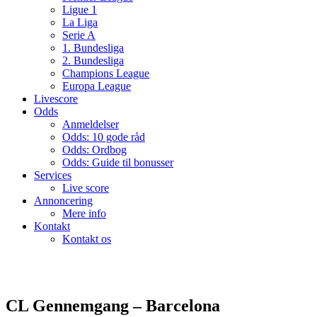
Ligue 1
La Liga
Serie A
1. Bundesliga
2. Bundesliga
Champions League
Europa League
Livescore
Odds
Anmeldelser
Odds: 10 gode råd
Odds: Ordbog
Odds: Guide til bonusser
Services
Live score
Annoncering
Mere info
Kontakt
Kontakt os
CL Gennemgang – Barcelona