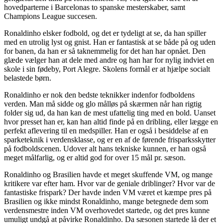
hovedparterne i Barcelonas to spanske mesterskaber, samt
Champions League succesen.
Ronaldinho elsker fodbold, og det er tydeligt at se, da han spiller
med en utrolig lyst og gnist. Han er fantastisk at se både på og uden
for banen, da han er så taknemmelig for det han har opnået. Den
glæde vælger han at dele med andre og han har for nylig indviet en
skole i sin fødeby, Port Alegre. Skolens formål er at hjælpe socialt
belastede børn.
Ronaldinho er nok den bedste teknikker indenfor fodboldens
verden. Man må sidde og glo målløs på skærmen når han rigtig
folder sig ud, da han kan de mest ufattelig ting med en bold. Uanset
hvor presset han er, kan han altid finde på en dribling, eller lægge en
perfekt aflevering til en medspiller. Han er også i besiddelse af en
sparketeknik i verdensklasse, og er en af de førende frisparksskytter
på fodboldscenen. Udover alt hans tekniske kunnen, er han også
meget målfarlig, og er altid god for over 15 mål pr. sæson.
Ronaldinho og Brasilien havde et meget skuffende VM, og mange
kritikere var efter ham. Hvor var de geniale driblinger? Hvor var de
fantastiske frispark? Der havde inden VM været et kæmpe pres på
Brasilien og ikke mindst Ronaldinho, mange betegnede dem som
verdensmestre inden VM overhovedet startede, og det pres kunne
umuligt undgå at påvirke Ronaldinho. Da sæsonen startede lå der et