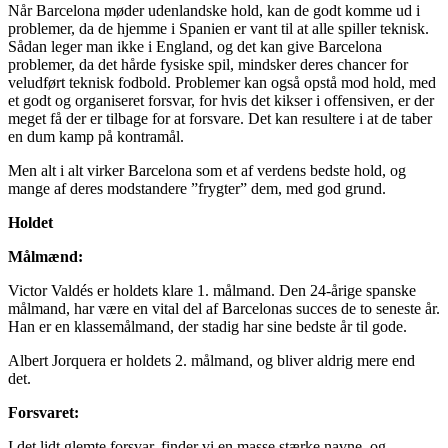
Når Barcelona møder udenlandske hold, kan de godt komme ud i
problemer, da de hjemme i Spanien er vant til at alle spiller teknisk.
Sådan leger man ikke i England, og det kan give Barcelona
problemer, da det hårde fysiske spil, mindsker deres chancer for
veludført teknisk fodbold. Problemer kan også opstå mod hold, med
et godt og organiseret forsvar, for hvis det kikser i offensiven, er der
meget få der er tilbage for at forsvare. Det kan resultere i at de taber
en dum kamp på kontramål.
Men alt i alt virker Barcelona som et af verdens bedste hold, og
mange af deres modstandere ”frygter” dem, med god grund.
Holdet
Målmænd:
Victor Valdés er holdets klare 1. målmand. Den 24-årige spanske
målmand, har være en vital del af Barcelonas succes de to seneste år.
Han er en klassemålmand, der stadig har sine bedste år til gode.
Albert Jorquera er holdets 2. målmand, og bliver aldrig mere end
det.
Forsvaret:
I det lidt glemte forsvar, finder vi en masse stærke navne, og