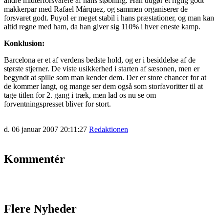
andre midterforsvarere af hans støbning. Han udgør et rigtig godt
makkerpar med Rafael Márquez, og sammen organiserer de
forsvaret godt. Puyol er meget stabil i hans præstationer, og man kan
altid regne med ham, da han giver sig 110% i hver eneste kamp.
Konklusion:
Barcelona er et af verdens bedste hold, og er i besiddelse af de
største stjerner. De viste usikkerhed i starten af sæsonen, men er
begyndt at spille som man kender dem. Der er store chancer for at
de kommer langt, og mange ser dem også som storfavoritter til at
tage titlen for 2. gang i træk, men lad os nu se om
forventningspresset bliver for stort.
d. 06 januar 2007 20:11:27
Redaktionen
Kommentér
Flere Nyheder