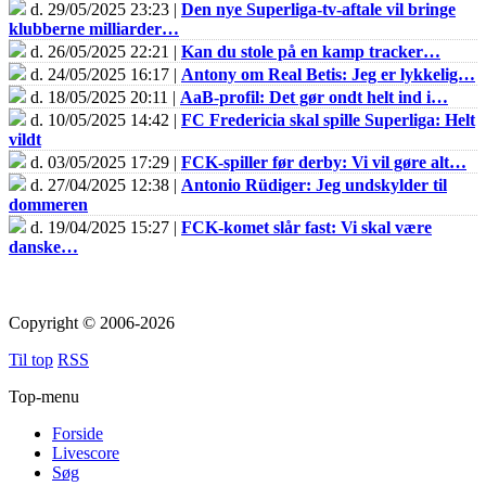
d. 29/05/2025 23:23 |
Den nye Superliga-tv-aftale vil bringe
klubberne milliarder…
d. 26/05/2025 22:21 |
Kan du stole på en kamp tracker…
d. 24/05/2025 16:17 |
Antony om Real Betis: Jeg er lykkelig…
d. 18/05/2025 20:11 |
AaB-profil: Det gør ondt helt ind i…
d. 10/05/2025 14:42 |
FC Fredericia skal spille Superliga: Helt
vildt
d. 03/05/2025 17:29 |
FCK-spiller før derby: Vi vil gøre alt…
d. 27/04/2025 12:38 |
Antonio Rüdiger: Jeg undskylder til
dommeren
d. 19/04/2025 15:27 |
FCK-komet slår fast: Vi skal være
danske…
Copyright © 2006-2026
Til top
RSS
Top-menu
Forside
Livescore
Søg