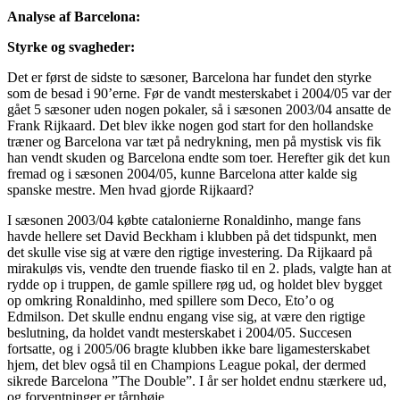
Analyse af Barcelona:
Styrke og svagheder:
Det er først de sidste to sæsoner, Barcelona har fundet den styrke
som de besad i 90’erne. Før de vandt mesterskabet i 2004/05 var der
gået 5 sæsoner uden nogen pokaler, så i sæsonen 2003/04 ansatte de
Frank Rijkaard. Det blev ikke nogen god start for den hollandske
træner og Barcelona var tæt på nedrykning, men på mystisk vis fik
han vendt skuden og Barcelona endte som toer. Herefter gik det kun
fremad og i sæsonen 2004/05, kunne Barcelona atter kalde sig
spanske mestre. Men hvad gjorde Rijkaard?
I sæsonen 2003/04 købte catalonierne Ronaldinho, mange fans
havde hellere set David Beckham i klubben på det tidspunkt, men
det skulle vise sig at være den rigtige investering. Da Rijkaard på
mirakuløs vis, vendte den truende fiasko til en 2. plads, valgte han at
rydde op i truppen, de gamle spillere røg ud, og holdet blev bygget
op omkring Ronaldinho, med spillere som Deco, Eto’o og
Edmilson. Det skulle endnu engang vise sig, at være den rigtige
beslutning, da holdet vandt mesterskabet i 2004/05. Succesen
fortsatte, og i 2005/06 bragte klubben ikke bare ligamesterskabet
hjem, det blev også til en Champions League pokal, der dermed
sikrede Barcelona ”The Double”. I år ser holdet endnu stærkere ud,
og forventninger er tårnhøje.