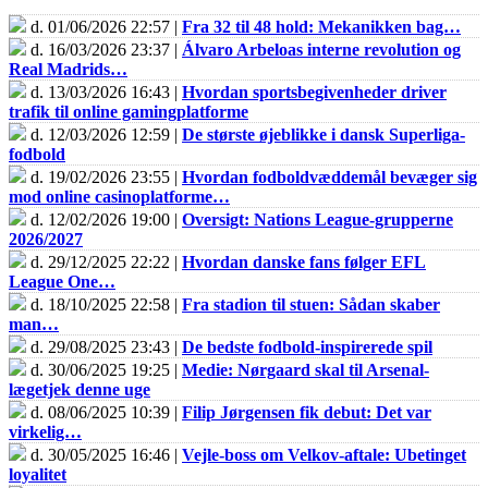
d. 01/06/2026 22:57 |
Fra 32 til 48 hold: Mekanikken bag…
d. 16/03/2026 23:37 |
Álvaro Arbeloas interne revolution og
Real Madrids…
d. 13/03/2026 16:43 |
Hvordan sportsbegivenheder driver
trafik til online gamingplatforme
d. 12/03/2026 12:59 |
De største øjeblikke i dansk Superliga-
fodbold
d. 19/02/2026 23:55 |
Hvordan fodboldvæddemål bevæger sig
mod online casinoplatforme…
d. 12/02/2026 19:00 |
Oversigt: Nations League-grupperne
2026/2027
d. 29/12/2025 22:22 |
Hvordan danske fans følger EFL
League One…
d. 18/10/2025 22:58 |
Fra stadion til stuen: Sådan skaber
man…
d. 29/08/2025 23:43 |
De bedste fodbold-inspirerede spil
d. 30/06/2025 19:25 |
Medie: Nørgaard skal til Arsenal-
lægetjek denne uge
d. 08/06/2025 10:39 |
Filip Jørgensen fik debut: Det var
virkelig…
d. 30/05/2025 16:46 |
Vejle-boss om Velkov-aftale: Ubetinget
loyalitet