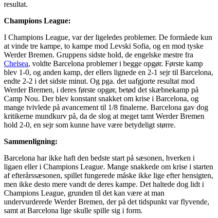
resultat.
Champions League:
I Champions League, var der ligeledes problemer. De formåede kun
at vinde tre kampe, to kampe mod Levski Sofia, og en mod tyske
Werder Bremen. Gruppens sidste hold, de engelske mestre fra
Chelsea
, voldte Barcelona problemer i begge opgør. Første kamp
blev 1-0, og anden kamp, der ellers lignede en 2-1 sejr til Barcelona,
endte 2-2 i det sidste minut. Og pga. det uafgjorte resultat mod
Werder Bremen, i deres første opgør, betød det skæbnekamp på
Camp Nou. Der blev konstant snakket om krise i Barcelona, og
mange tvivlede på avancement til 1/8 finalerne. Barcelona gav dog
kritikerne mundkurv på, da de slog at meget tamt Werder Bremen
hold 2-0, en sejr som kunne have være betydeligt større.
Sammenligning:
Barcelona har ikke haft den bedste start på sæsonen, hverken i
ligaen eller i Champions League. Mange snakkede om krise i starten
af efterårssæsonen, spillet fungerede måske ikke lige efter hensigten,
men ikke desto mere vandt de deres kampe. Det haltede dog lidt i
Champions League, grunden til det kan være at man
undervurderede Werder Bremen, der på det tidspunkt var flyvende,
samt at Barcelona lige skulle spille sig i form.