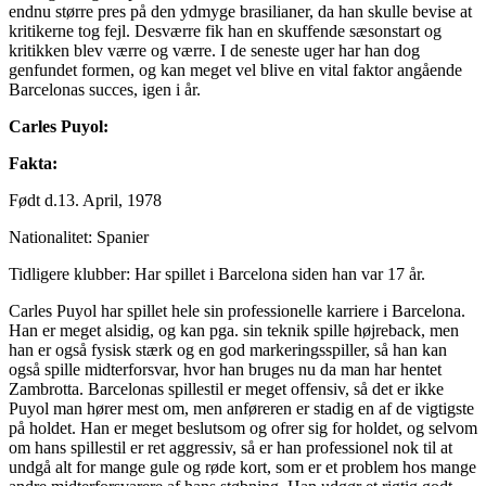
endnu større pres på den ydmyge brasilianer, da han skulle bevise at
kritikerne tog fejl. Desværre fik han en skuffende sæsonstart og
kritikken blev værre og værre. I de seneste uger har han dog
genfundet formen, og kan meget vel blive en vital faktor angående
Barcelonas succes, igen i år.
Carles Puyol:
Fakta:
Født d.13. April, 1978
Nationalitet: Spanier
Tidligere klubber: Har spillet i Barcelona siden han var 17 år.
Carles Puyol har spillet hele sin professionelle karriere i Barcelona.
Han er meget alsidig, og kan pga. sin teknik spille højreback, men
han er også fysisk stærk og en god markeringsspiller, så han kan
også spille midterforsvar, hvor han bruges nu da man har hentet
Zambrotta. Barcelonas spillestil er meget offensiv, så det er ikke
Puyol man hører mest om, men anføreren er stadig en af de vigtigste
på holdet. Han er meget beslutsom og ofrer sig for holdet, og selvom
om hans spillestil er ret aggressiv, så er han professionel nok til at
undgå alt for mange gule og røde kort, som er et problem hos mange