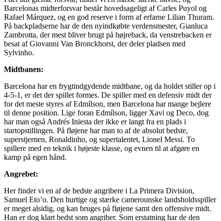
Barcelonas midterforsvar består hovedsageligt af Carles Puyol og
Rafael Márquez, og en god reserve i form af erfarne Lilian Thuram.
På backpladserne har de den nyindkøbte verdensmester, Gianluca
Zambrotta, der mest bliver brugt på højreback, da venstrebacken er
besat af Giovanni Van Bronckhorst, der deler pladsen med
Sylvinho.
Midtbanen:
Barcelona har en frygtindgydende midtbane, og da holdet stiller op i
4-5-1, er det der spillet formes. De spiller med en defensiv midt der
for det meste styres af Edmílson, men Barcelona har mange bejlere
til denne position. Lige foran Edmílson, ligger Xavi og Deco, dog
har man også Andrés Iniesta der ikke er langt fra en plads i
startopstillingen. På fløjene har man to af de absolut bedste,
superstjernen, Ronaldinho, og supertalentet, Lionel Messi. To
spillere med en teknik i højeste klasse, og evnen til at afgøre en
kamp på egen hånd.
Angrebet:
Her finder vi en af de bedste angribere i La Primera Division,
Samuel Eto’o. Den hurtige og stærke camerounske landsholdsspiller
er meget alsidig, og kan bruges på fløjene samt den offensive midt.
Han er dog klart bedst som angriber. Som erstatning har de den