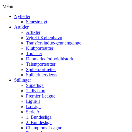
Menu
Nyheder
Seneste nyt
Artikler
Artikler
Vejret i København
Transfervindue-gennemgange
Klubportrætter
Toplister
Danmarks fodboldhistorie
Talentportrætter
Spillerportrætter
Spillerinterviews
Stillinger
Superliga
1. division
Premier League
Ligue 1
La Liga
Serie A
1. Bundesliga
2. Bundesliga
Champions League