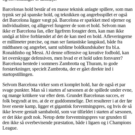
Barcelonas hold består af en masse teknisk anlagte spillere, som man
typisk ser på spanske hold, og teknikken og angrebsspillet er også
det Barcelona ligger vægt på. Barcelona er spækket med stjerner og
individualister, og alligevel fungerer de som et hold. Selvom man
ikke er Barcelona fan, eller ligefrem foragter dem, kan man ikke
undgå at blive forblændet af det de kan med en bold. Afleveringerne
er millimeter præcise, og man ser fantastiske langskud, både fra
midtbanen og angrebet, samt sublime boldkundskaber fra bl.a.
Ronaldinho og Messi. Al denne offensive og kreative fodbold, kan
let overskygge defensiven, men hvad er et hold uden forsvarer?
Barcelona hentede i sommers Zambrotta og Thuram, to gode
forstærkninger, specielt Zambrotta, der er gået direkte ind i
startopstillingen.
Selvom Barcelona virker som et komplet hold, har de også et par
svage punkter. Man så i starten af sæsonen at de spillede under evne,
og mange kritikere var efter dem. Grundet Barcelonas succes, er
folk begyndt at tro, at de er guddommelige. Det resulterer i at der før
hver eneste kamp, ligger et gigantisk forventningspres, og hvis de så
ikke levere genialt sambabold, som var tilfældet i starten af sæsonen,
er det ikke godt nok. Netop dette forventningspres var grunden til
den ikke så overbevisende præstation, både i ligaen og i Champions
League.