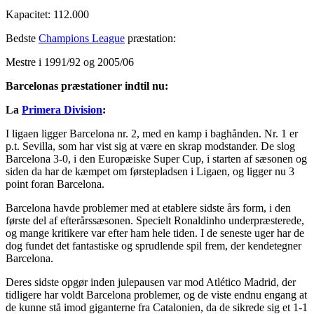
Kapacitet: 112.000
Bedste
Champions League
præstation:
Mestre i 1991/92 og 2005/06
Barcelonas præstationer indtil nu:
La
Primera Division
:
I ligaen ligger Barcelona nr. 2, med en kamp i baghånden. Nr. 1 er
p.t. Sevilla, som har vist sig at være en skrap modstander. De slog
Barcelona 3-0, i den Europæiske Super Cup, i starten af sæsonen og
siden da har de kæmpet om førstepladsen i Ligaen, og ligger nu 3
point foran Barcelona.
Barcelona havde problemer med at etablere sidste års form, i den
første del af efterårssæsonen. Specielt Ronaldinho underpræsterede,
og mange kritikere var efter ham hele tiden. I de seneste uger har de
dog fundet det fantastiske og sprudlende spil frem, der kendetegner
Barcelona.
Deres sidste opgør inden julepausen var mod Atlético Madrid, der
tidligere har voldt Barcelona problemer, og de viste endnu engang at
de kunne stå imod giganterne fra Catalonien, da de sikrede sig et 1-1