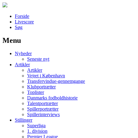
Forside
Livescore
Søg
Menu
Наши партнеры
Nyheder
лучшие займы
Seneste nyt
Artikler
Artikler
Vejret i København
Transfervindue-gennemgange
Klubportrætter
Toplister
Danmarks fodboldhistorie
Talentportrætter
Spillerportrætter
Spillerinterviews
Stillinger
Superliga
1. division
Premier League