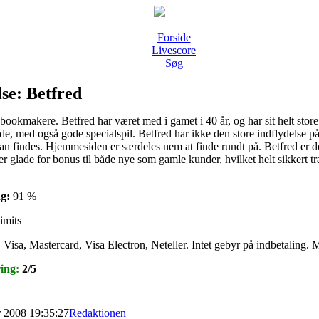
Forside
Livescore
Søg
se: Betfred
bookmakere. Betfred har været med i gamet i 40 år, og har sit helt store 
tede, med også gode specialspil. Betfred har ikke den store indflydelse
kan findes. Hjemmesiden er særdeles nem at finde rundt på. Betfred er
er glade for bonus til både nye som gamle kunder, hvilket helt sikkert
ng:
91 %
imits
:
Visa, Mastercard, Visa Electron, Neteller. Intet gebyr på indbetalin
ing:
2/5
r 2008 19:35:27
Redaktionen