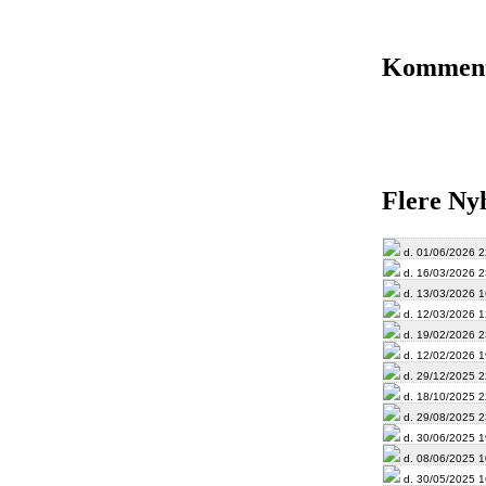
Kommen
Flere Ny
d. 01/06/2026 2
d. 16/03/2026 2
d. 13/03/2026 1
d. 12/03/2026 1
d. 19/02/2026 2
d. 12/02/2026 1
d. 29/12/2025 2
d. 18/10/2025 2
d. 29/08/2025 2
d. 30/06/2025 1
d. 08/06/2025 1
d. 30/05/2025 1