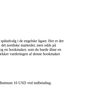
spiludvalg i de engelske ligaer. Her er der
 på det nordiske markedet, men odds på
 dog en bookmaker, som du burde åbne en
 trækker vurderingen af denne bookmaker
g. Minimum 10 USD ved indbetaling.