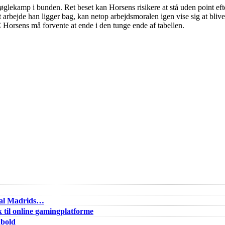
nøglekamp i bunden. Ret beset kan Horsens risikere at stå uden point eft
 arbejde han ligger bag, kan netop arbejdsmoralen igen vise sig at blive 
C Horsens må forvente at ende i den tunge ende af tabellen.
Real Madrids…
 til online gamingplatforme
dbold