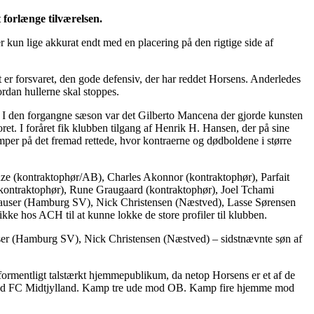
 forlænge tilværelsen.
 kun lige akkurat endt med en placering på den rigtige side af
 er forsvaret, den gode defensiv, der har reddet Horsens. Anderledes
rdan hullerne skal stoppes.
r. I den forgangne sæson var det Gilberto Mancena der gjorde kunsten
et. I foråret fik klubben tilgang af Henrik H. Hansen, der på sine
mper på det fremad rettede, hvor kontraerne og dødboldene i større
einze (kontraktophør/AB), Charles Akonnor (kontraktophør), Parfait
kontraktophør), Rune Graugaard (kontraktophør), Joel Tchami
Lauser (Hamburg SV), Nick Christensen (Næstved), Lasse Sørensen
e hos ACH til at kunne lokke de store profiler til klubben.
auser (Hamburg SV), Nick Christensen (Næstved) – sidstnævnte søn af
rmentligt talstærkt hjemmepublikum, da netop Horsens er et af de
e mod FC Midtjylland. Kamp tre ude mod OB. Kamp fire hjemme mod