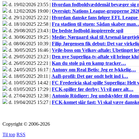
d. 19/02/2026 23:55 |
Hvordan fodboldvæddemål bevæger sig m
d. 12/02/2026 19:00 |
Oversigt: Nations League-grupperne 202
d. 29/12/2025 22:22 |
Hvordan danske fans følger EFL Leagu
d. 18/10/2025 22:58 |
Fra stadion til stuen: Sådan skaber man
d. 29/08/2025 23:43 |
De bedste fodbold-inspirerede spil
d. 30/06/2025 19:25 |
Medie: Nørgaard skal til Arsenal-lægetje
d. 08/06/2025 10:39 |
Filip Jørgensen fik debut: Det var virkel
d. 30/05/2025 16:46 |
Vejle-boss om Velkov-aftale: Ubetinget loy
d. 29/05/2025 23:23 |
Den nye Superliga-tv-aftale vil bringe k
d. 26/05/2025 22:21 |
Kan du stole på en kamp tracker…
d. 24/05/2025 16:17 |
Antony om Real Betis: Jeg er lykkelig…
d. 18/05/2025 20:11 |
AaB-profil: Det gør ondt helt ind i…
d. 10/05/2025 14:42 |
FC Fredericia skal spille Superliga: Helt v
d. 03/05/2025 17:29 |
FCK-spiller før derby: Vi vil gøre alt…
d. 27/04/2025 12:38 |
Antonio Rüdiger: Jeg undskylder til do
d. 19/04/2025 15:27 |
FCK-komet slår fast: Vi skal være dans
Copyright © 2006-2026
Til top
RSS