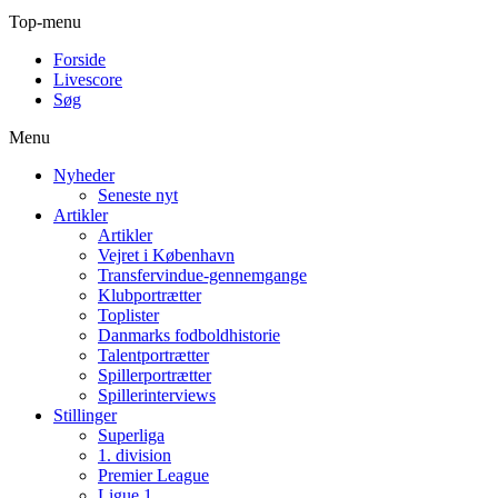
Top-menu
Forside
Livescore
Søg
Menu
Nyheder
Seneste nyt
Artikler
Artikler
Vejret i København
Transfervindue-gennemgange
Klubportrætter
Toplister
Danmarks fodboldhistorie
Talentportrætter
Spillerportrætter
Spillerinterviews
Stillinger
Superliga
1. division
Premier League
Ligue 1