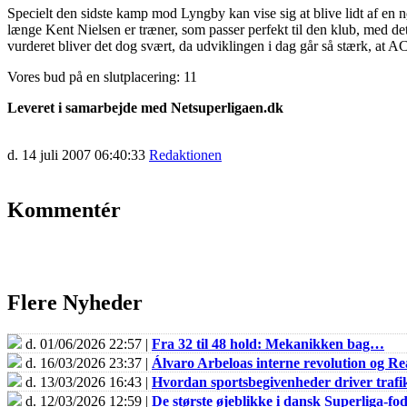
Specielt den sidste kamp mod Lyngby kan vise sig at blive lidt af en 
længe Kent Nielsen er træner, som passer perfekt til den klub, med det
vurderet bliver det dog svært, da udviklingen i dag går så stærk, at A
Vores bud på en slutplacering: 11
Leveret i samarbejde med Netsuperligaen.dk
d. 14 juli 2007 06:40:33
Redaktionen
Kommentér
Flere Nyheder
d. 01/06/2026 22:57 |
Fra 32 til 48 hold: Mekanikken bag…
d. 16/03/2026 23:37 |
Álvaro Arbeloas interne revolution og 
d. 13/03/2026 16:43 |
Hvordan sportsbegivenheder driver trafik
d. 12/03/2026 12:59 |
De største øjeblikke i dansk Superliga-fo