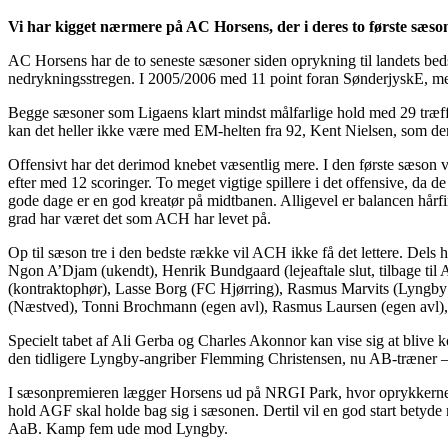
Vi har kigget nærmere på AC Horsens, der i deres to første sæsone
AC Horsens har de to seneste sæsoner siden oprykning til landets bed
nedrykningsstregen. I 2005/2006 med 11 point foran SønderjyskE, me
Begge sæsoner som Ligaens klart mindst målfarlige hold med 29 træffer
kan det heller ikke være med EM-helten fra 92, Kent Nielsen, som de
Offensivt har det derimod knebet væsentlig mere. I den første sæson 
efter med 12 scoringer. To meget vigtige spillere i det offensive, da 
gode dage er en god kreatør på midtbanen. Alligevel er balancen hårf
grad har været det som ACH har levet på.
Op til sæson tre i den bedste række vil ACH ikke få det lettere. Dels 
Ngon A’Djam (ukendt), Henrik Bundgaard (lejeaftale slut, tilbage til
(kontraktophør), Lasse Borg (FC Hjørring), Rasmus Marvits (Lyngb
(Næstved), Tonni Brochmann (egen avl), Rasmus Laursen (egen avl), B
Specielt tabet af Ali Gerba og Charles Akonnor kan vise sig at bliv
den tidligere Lyngby-angriber Flemming Christensen, nu AB-træner – 
I sæsonpremieren lægger Horsens ud på NRGI Park, hvor oprykkerne f
hold AGF skal holde bag sig i sæsonen. Dertil vil en god start be
AaB. Kamp fem ude mod Lyngby.