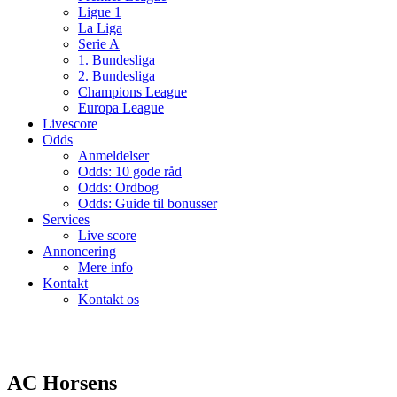
Ligue 1
La Liga
Serie A
1. Bundesliga
2. Bundesliga
Champions League
Europa League
Livescore
Odds
Anmeldelser
Odds: 10 gode råd
Odds: Ordbog
Odds: Guide til bonusser
Services
Live score
Annoncering
Mere info
Kontakt
Kontakt os
AC Horsens