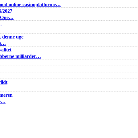
od online casinoplatforme…
6/2027
e One…
…
k denne uge
ig…
alitet
lubberne milliarder…
ildt
mmeren
ke…