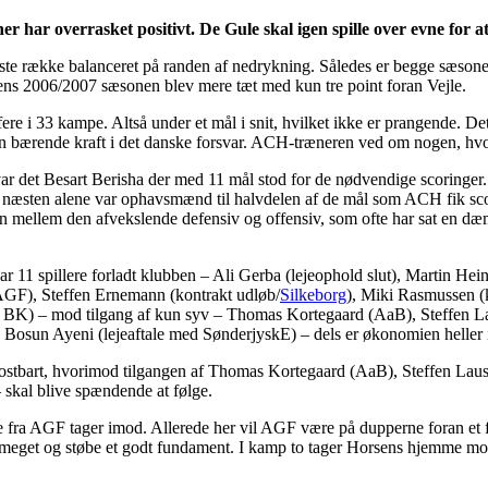
r har overrasket positivt. De Gule skal igen spille over evne for at
ste række balanceret på randen af nedrykning. Således er begge sæsoner
ns 2006/2007 sæsonen blev mere tæt med kun tre point foran Vejle.
e i 33 kampe. Altså under et mål i snit, hvilket ikke er prangende. Det
n bærende kraft i det danske forsvar. ACH-træneren ved om nogen, hvo
var det Besart Berisha der med 11 mål stod for de nødvendige scoringe
de næsten alene var ophavsmænd til halvdelen af de mål som ACH fik scor
in mellem den afvekslende defensiv og offensiv, som ofte har sat en dæ
har 11 spillere forladt klubben – Ali Gerba (lejeophold slut), Martin H
 AGF), Steffen Ernemann (kontrakt udløb/
Silkeborg
), Miki Rasmussen (
y BK) – mod tilgang af kun syv – Thomas Kortegaard (AaB), Steffen 
osun Ayeni (lejeaftale med SønderjyskE) – dels er økonomien heller ikk
e kostbart, hvorimod tilgangen af Thomas Kortegaard (AaB), Steffen L
skal blive spændende at følge.
ra AGF tager imod. Allerede her vil AGF være på dupperne foran et fo
tyde meget og støbe et godt fundament. I kamp to tager Horsens hjemm