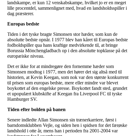
landskampe, er kun 12 venskabskampe, hvilket jo er en meget
lille procentdel, sammenlignet med, hvad en landsholdsspiller i
dag præsterer.
Europas bedste
Tiden i det tyske bragte Simonsen stor hæder, som kun de
absolutte bedste opnår. I 1977 blev han kåret til Europas bedste
fodboldspiller qua hans kraftige medvirkende til, at bringe
Borussia Mönchengladbach op i den absolutte topklasse på det
europæiske niveau.
Det er ikke for at mindregøre den fornemme hæder som
Simonsen modtog i 1977, men det hører det sig altså med til
historien, at Kevin Keegan, som nok var den største konkurrent
til prisen som europas bedste, mere eller mindre var blevet
boykottet af den engelske presse. Boykottet fandt sted, grundet
et upopulært klubskifte af Keegan fra Liverpool FC til tyske
Hamburger SV.
Tiden efter bolden på banen
Senere indledte Allan Simonsen sin trænerkarriere, først i
barndomsklubben Vejle, og siden hen i spidsen for det færøske
landshold i otte år, mens han i perioden fra 2001-2004 var