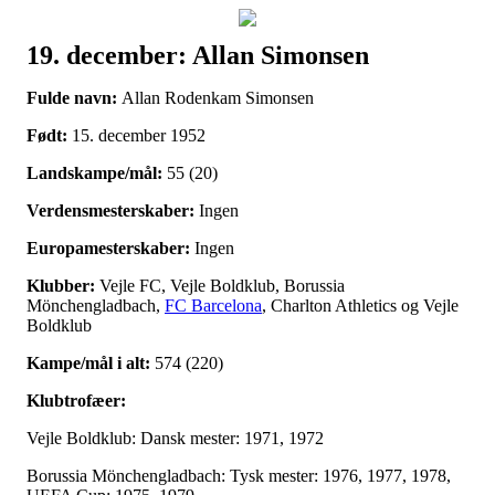
19. december: Allan Simonsen
Наши партнеры
Fulde navn:
Allan Rodenkam Simonsen
лучшие займы
Født:
15. december 1952
Landskampe/mål:
55 (20)
Verdensmesterskaber:
Ingen
Europamesterskaber:
Ingen
Klubber:
Vejle FC, Vejle Boldklub, Borussia
Mönchengladbach,
FC Barcelona
, Charlton Athletics og Vejle
Boldklub
Kampe/mål i alt:
574 (220)
Klubtrofæer:
Vejle Boldklub: Dansk mester: 1971, 1972
Borussia Mönchengladbach: Tysk mester: 1976, 1977, 1978,