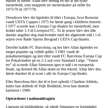
masser af hæder. Allan blev nemlig en del af det tyske
mesterhold, som snuppede tre mesterskaber på stribe fra
1975/76 til 1977/78.
Derudover blev det ligeledes til titler i Europa, hvor Borussia
vandt UEFA Cuppen i 1975 for første gang i klubbens historie.
I 1977 scorede han i Europa Cup-finalen for mesterhold, men
holdet tabte 1-3 til Liverpool FC. To år senere blev den lille
danske angriber dog matchvinder med det afgørende mål i 1-0-
sejren over Røde Stjerne Beograd i UEFA Cup-finalen.
Derefter kaldte FC Barcelona, og her blev Allan ligeledes en
meget populær og vellidt spiller. I 1981 vandt de
pokalturneringen og året efter vandt FC Barcelona Europa Cup
for Pokalvindere på en 2-1-sejr over Standard Liége. ”Vanen
tro” så scorede Allan Simonsen igen et mål i en europæisk
finale, og dermed fik Allan skabt en flot rekord. Allan blev den
første dansker til at score i alle tre Europa Cup-finaler.
Efter Barcelona blev det til et kort ophold i Charlton Athletic,
inden han skiftede til Vejle Boldklub, hvor han sluttede
karrieren i 1989.
Optrædener i nationaldragten
Ligesom på klubholdene, så ydede Simonsen en formidabel