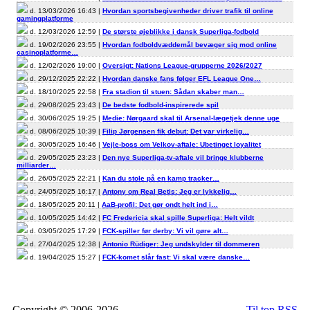
d. 13/03/2026 16:43 |
Hvordan sportsbegivenheder driver trafik til online
gamingplatforme
d. 12/03/2026 12:59 |
De største øjeblikke i dansk Superliga-fodbold
d. 19/02/2026 23:55 |
Hvordan fodboldvæddemål bevæger sig mod online
casinoplatforme…
d. 12/02/2026 19:00 |
Oversigt: Nations League-grupperne 2026/2027
d. 29/12/2025 22:22 |
Hvordan danske fans følger EFL League One…
d. 18/10/2025 22:58 |
Fra stadion til stuen: Sådan skaber man…
d. 29/08/2025 23:43 |
De bedste fodbold-inspirerede spil
d. 30/06/2025 19:25 |
Medie: Nørgaard skal til Arsenal-lægetjek denne uge
d. 08/06/2025 10:39 |
Filip Jørgensen fik debut: Det var virkelig…
d. 30/05/2025 16:46 |
Vejle-boss om Velkov-aftale: Ubetinget loyalitet
d. 29/05/2025 23:23 |
Den nye Superliga-tv-aftale vil bringe klubberne
milliarder…
d. 26/05/2025 22:21 |
Kan du stole på en kamp tracker…
d. 24/05/2025 16:17 |
Antony om Real Betis: Jeg er lykkelig…
d. 18/05/2025 20:11 |
AaB-profil: Det gør ondt helt ind i…
d. 10/05/2025 14:42 |
FC Fredericia skal spille Superliga: Helt vildt
d. 03/05/2025 17:29 |
FCK-spiller før derby: Vi vil gøre alt…
d. 27/04/2025 12:38 |
Antonio Rüdiger: Jeg undskylder til dommeren
d. 19/04/2025 15:27 |
FCK-komet slår fast: Vi skal være danske…
Copyright © 2006-2026
Til top
RSS