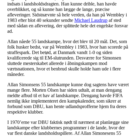
indsats i landsholdsdragten. Han kunne drible, han havde
overblikket, og så kunne han lægge de lange, præcise
afleveringer. Sidstnævnte så hele verden, da han på Wembley i
1983 efter blot 40 sekunder sendte
Michael Laudrup
af sted
med sådan en aflevering, der splittede hele det engelske forsvar
ad.
Allan nåede 55 landskampe, hvor det blev til 20 mål. Det, som
folk husker bedst, var på Wembley i 1983, hvor han scorede på
straffespark. Det betød, at Danmark vandt 1-0 og siden
kvalificerede sig til EM-slutrunden. Desværre for Simonsen
sluttede mesterskabet allerede i åbningskampen mod
værtsnationen, hvor et benbrud skulle holde ham ude i flere
måneder.
Allan Simonsens 55 landskampe kunne dog sagtens have været
mange flere. Morten Olsen har siden udtalt, at man dengang
meldte afbud til et hav af landskampe. Dengang havde FIFA
nemlig ikke implementeret den kampkalender, som sikrer at
forbund som DBU, kan hente udlandsprofferne hjem fra deres
respektive klubber.
I 1970’erne var DBU faktisk nødt til nærmest at planlægge sine
landskampe efter klubbernes programmer i de lande, hvor der
var flest danske landsholdsspillere. Af Allan Simonesens 55