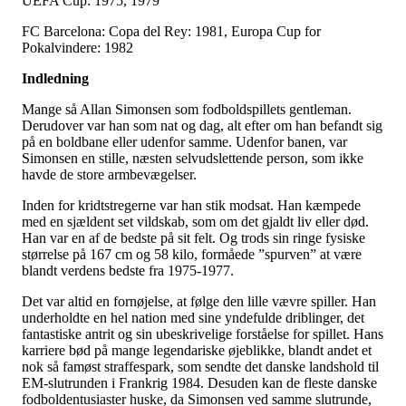
UEFA Cup: 1975, 1979
FC Barcelona: Copa del Rey: 1981, Europa Cup for
Pokalvindere: 1982
Indledning
Mange så Allan Simonsen som fodboldspillets gentleman.
Derudover var han som nat og dag, alt efter om han befandt sig
på en boldbane eller udenfor samme. Udenfor banen, var
Simonsen en stille, næsten selvudslettende person, som ikke
havde de store armbevægelser.
Inden for kridtstregerne var han stik modsat. Han kæmpede
med en sjældent set vildskab, som om det gjaldt liv eller død.
Han var en af de bedste på sit felt. Og trods sin ringe fysiske
størrelse på 167 cm og 58 kilo, formåede ”spurven” at være
blandt verdens bedste fra 1975-1977.
Det var altid en fornøjelse, at følge den lille vævre spiller. Han
underholdte en hel nation med sine yndefulde driblinger, det
fantastiske antrit og sin ubeskrivelige forståelse for spillet. Hans
karriere bød på mange legendariske øjeblikke, blandt andet et
nok så famøst straffespark, som sendte det danske landshold til
EM-slutrunden i Frankrig 1984. Desuden kan de fleste danske
fodboldentusiaster huske, da Simonsen ved samme slutrunde,