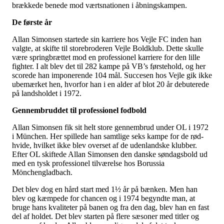
brækkede benede mod værtsnationen i åbningskampen.
De første år
Allan Simonsen startede sin karriere hos Vejle FC inden han
valgte, at skifte til storebroderen Vejle Boldklub. Dette skulle
være springbrættet mod en professionel karriere for den lille
fighter. I alt blev det til 282 kampe på VB’s førstehold, og her
scorede han imponerende 104 mål. Succesen hos Vejle gik ikke
ubemærket hen, hvorfor han i en alder af blot 20 år debuterede
på landsholdet i 1972.
Gennembruddet til professionel fodbold
Allan Simonsen fik sit helt store gennembrud under OL i 1972
i München. Her spillede han samtlige seks kampe for de rød-
hvide, hvilket ikke blev overset af de udenlandske klubber.
Efter OL skiftede Allan Simonsen den danske søndagsbold ud
med en tysk professionel tilværelse hos Borussia
Mönchengladbach.
Det blev dog en hård start med 1½ år på bænken. Men han
blev og kæmpede for chancen og i 1974 begyndte man, at
bruge hans kvaliteter på banen og fra den dag, blev han en fast
del af holdet. Det blev starten på flere sæsoner med titler og