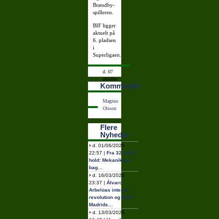
Brøndby-
spilleren.
BIF ligger
aktuelt på
6. pladsen
i
Superligaen.
d. 07
oktober
Kommentér
2024
15:53:56
Magnus
Olsson
Flere
Nyheder
d. 01/06/2026
22:57 |
Fra 32 til 48
hold: Mekanikken
bag…
d. 16/03/2026
23:37 |
Álvaro
Arbeloas interne
revolution og Real
Madrids…
d. 13/03/2026