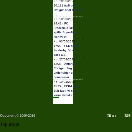
d. 18/05/2025
20:11 |
AaB-profil:
Det gør ondt helt ind
i…
d. 10/05/2025
14:42 |
FC
Fredericia skal
spille Superliga:
Helt vildt
d. 03/05/2025
17:29 |
FCK-spiller
før derby: Vi vil
gøre alt…
d. 27/04/2025
12:38 |
Antonio
Rüdiger: Jeg
undskylder til
dommeren
d. 19/04/2025
15:27 |
FCK-komet
slår fast: Vi skal
være danske…
Copyright © 2006-2026
Til top
RSS
Top-menu