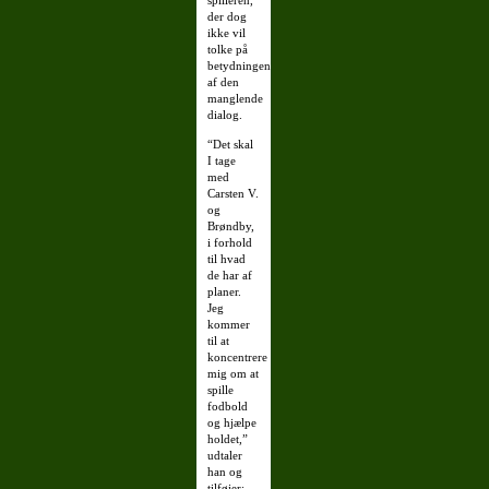
spilleren,
der dog
ikke vil
tolke på
betydningen
af den
manglende
dialog.
“Det skal
I tage
med
Carsten V.
og
Brøndby,
i forhold
til hvad
de har af
planer.
Jeg
kommer
til at
koncentrere
mig om at
spille
fodbold
og hjælpe
holdet,”
udtaler
han og
tilføjer: