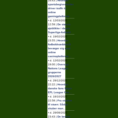
16:43 |
Hvordan
sportsbegivenheder
driver trafik til
online
gamingplatforme
d. 12/03/2026
12:59 |
De største
øjeblikke i dansk
Superliga-fodbold
d. 19/02/2026
23:55 |
Hvordan
fodboldvæddemål
bevæger sig mod
online
casinoplatforme…
d. 12/02/2026
19:00 |
Oversigt:
Nations League-
grupperne
2026/2027
d. 29/12/2025
22:22 |
Hvordan
danske fans følger
EFL League One…
d. 18/10/2025
22:58 |
Fra stadion
til stuen: Sådan
skaber man…
d. 29/08/2025
23:43 |
De bedste