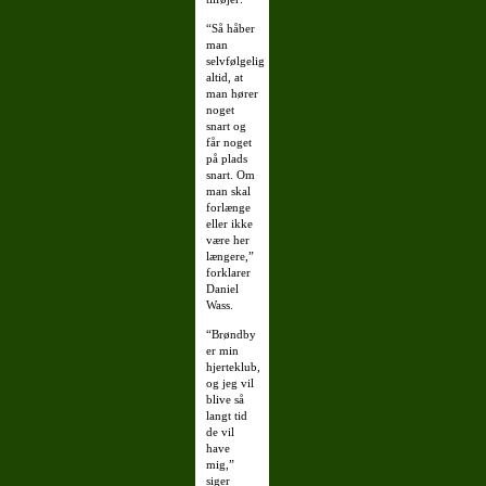
“Så håber
man
selvfølgelig
altid, at
man hører
noget
snart og
får noget
på plads
snart. Om
man skal
forlænge
eller ikke
være her
længere,”
forklarer
Daniel
Wass.
“Brøndby
er min
hjerteklub,
og jeg vil
blive så
langt tid
de vil
have
mig,”
siger