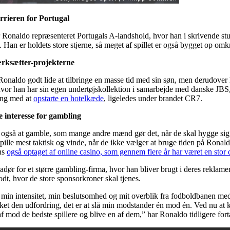
rieren for Portugal
 Ronaldo repræsenteret Portugals A-landshold, hvor han i skrivende st
e. Han er holdets store stjerne, så meget af spillet er også bygget op omk
rksætter-projekterne
n Ronaldo godt lide at tilbringe en masse tid med sin søn, men derudover 
 hvor han har sin egen undertøjskollektion i samarbejde med danske JBS,
ang med at
opstarte en hotelkæde
, ligeledes under brandet CR7.
e interesse for gambling
også at gamble, som mange andre mænd gør det, når de skal hygge sig
ille mest taktisk og vinde, når de ikke vælger at bruge tiden på Ronal
ns
også optaget af online casino, som gennem flere år har været en stor d
ør for et større gambling-firma, hvor han bliver brugt i deres reklamer
t, hvor de store sponsorkroner skal tjenes.
d min intensitet, min beslutsomhed og mit overblik fra fodboldbanen med
lsket den udfordring, det er at slå min modstander én mod én. Ved nu at
f mod de bedste spillere og blive en af dem,” har Ronaldo tidligere forta