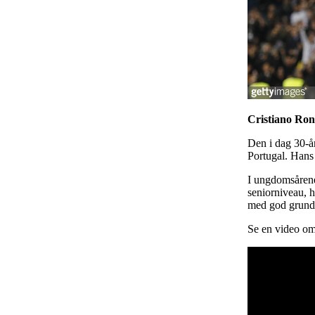
Cristiano Ro
Den i dag 30-år
Portugal. Hans 
I ungdomsårene 
seniorniveau, h
med god grund
Se en video o