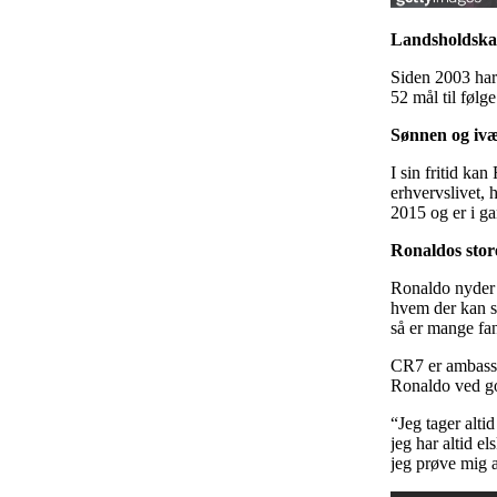
Landsholdskar
Siden 2003 har
52 mål til følg
Sønnen og ivæ
I sin fritid ka
erhvervslivet,
2015 og er i g
Ronaldos stor
Ronaldo nyder 
hvem der kan sp
så er mange fa
CR7 er ambassad
Ronaldo ved god
“Jeg tager alti
jeg har altid e
jeg prøve mig a