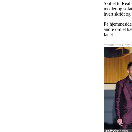
Skiftet til Re
medier og sofa
hvert skridt og
På hjemmesid
andre ord et kæ
fattet.
Embed from Getty 