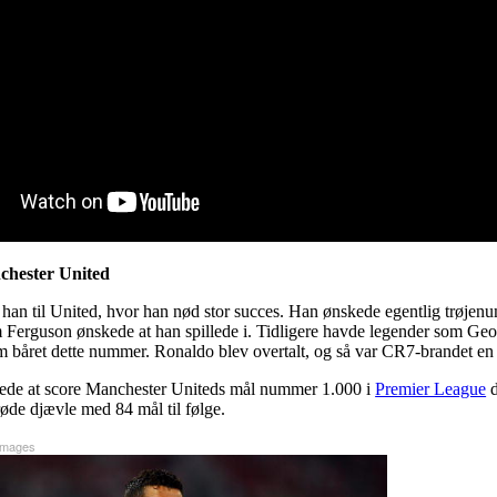
nchester United
 han til United, hvor han nød stor succes. Han ønskede egentlig trøjenum
Ferguson ønskede at han spillede i. Tidligere havde legender som Ge
båret dette nummer. Ronaldo blev overtalt, og så var CR7-brandet en r
ede at score Manchester Uniteds mål nummer 1.000 i
Premier League
d
øde djævle med 84 mål til følge.
Images