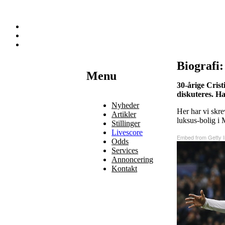
Biografi:
Наши партнеры
Menu
30-årige Crist
лучшие займы
diskuteres. H
Nyheder
Her har vi skre
Artikler
luksus-bolig i 
Stillinger
Livescore
Embed from Getty 
Odds
Services
Annoncering
Kontakt