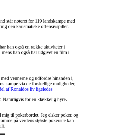
und står noteret for 119 landskampe med
ring den karismatiske offensivspiller.
har han også en række aktiviteter i
 mens han også har udgivet en film i
 med vennerne og udfordre hinanden i,
dos kampe via de forskellige muligheder,
el af Ronaldos liv ligeledes.
. Naturligvis for en klækkelig hyre.
 mig til pokerbordet. Jeg elsker poker, og
 komme på verdens største pokersite kan
lt.