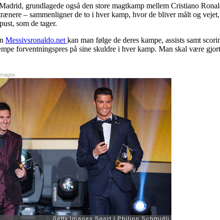
al Madrid, grundlagede også den store magtkamp mellem Cristiano Ron
trænere – sammenligner de to i hver kamp, hvor de bliver målt og vejet
 pust, som de tager.
en
Messivsronaldo.net
kan man følge de deres kampe, assists samt scorin
mpe forventningspres på sine skuldre i hver kamp. Man skal være gjort af 
Images