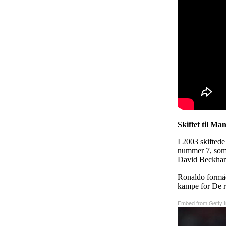
Skiftet til Ma
I 2003 skiftede
nummer 7, som 
David Beckham 
Ronaldo formå
kampe for De r
Embed from Getty 