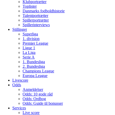
Klubportrætter
Toplister
Danmarks fodboldhistorie
Talentportrætter
Spillerportrætter
Spillerinterviews
Stillinger
Superliga
1. division
Premier League
Ligue 1
La Liga
Serie A
1. Bundesliga
2. Bundesliga
Champions League
Europa League
Livescore
Odds
Anmeldelser
Odds: 10 gode råd
Odds: Ordbog
Odds: Guide til bonusser
Services
Live score