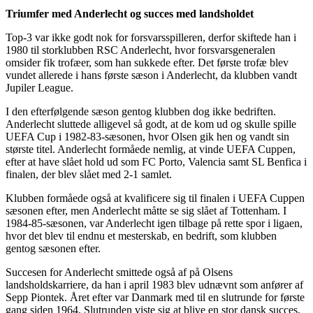
Triumfer med Anderlecht og succes med landsholdet
Top-3 var ikke godt nok for forsvarsspilleren, derfor skiftede han i
1980 til storklubben RSC Anderlecht, hvor forsvarsgeneralen
omsider fik trofæer, som han sukkede efter. Det første trofæ blev
vundet allerede i hans første sæson i Anderlecht, da klubben vandt
Jupiler League.
I den efterfølgende sæson gentog klubben dog ikke bedriften.
Anderlecht sluttede alligevel så godt, at de kom ud og skulle spille
UEFA Cup i 1982-83-sæsonen, hvor Olsen gik hen og vandt sin
største titel. Anderlecht formåede nemlig, at vinde UEFA Cuppen,
efter at have slået hold ud som FC Porto, Valencia samt SL Benfica i
finalen, der blev slået med 2-1 samlet.
Klubben formåede også at kvalificere sig til finalen i UEFA Cuppen
sæsonen efter, men Anderlecht måtte se sig slået af Tottenham. I
1984-85-sæsonen, var Anderlecht igen tilbage på rette spor i ligaen,
hvor det blev til endnu et mesterskab, en bedrift, som klubben
gentog sæsonen efter.
Succesen for Anderlecht smittede også af på Olsens
landsholdskarriere, da han i april 1983 blev udnævnt som anfører af
Sepp Piontek. Året efter var Danmark med til en slutrunde for første
gang siden 1964. Slutrunden viste sig at blive en stor dansk succes,