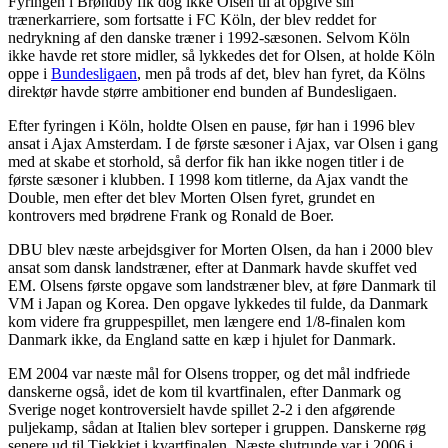
Fyringen i Brøndby fik dog ikke Olsen til at opgive sin
trænerkarriere, som fortsatte i FC Köln, der blev reddet for
nedrykning af den danske træner i 1992-sæsonen. Selvom Köln
ikke havde ret store midler, så lykkedes det for Olsen, at holde Köln
oppe i
Bundesligaen
, men på trods af det, blev han fyret, da Kölns
direktør havde større ambitioner end bunden af Bundesligaen.
Efter fyringen i Köln, holdte Olsen en pause, før han i 1996 blev
ansat i Ajax Amsterdam. I de første sæsoner i Ajax, var Olsen i gang
med at skabe et storhold, så derfor fik han ikke nogen titler i de
første sæsoner i klubben. I 1998 kom titlerne, da Ajax vandt the
Double, men efter det blev Morten Olsen fyret, grundet en
kontrovers med brødrene Frank og Ronald de Boer.
DBU blev næste arbejdsgiver for Morten Olsen, da han i 2000 blev
ansat som dansk landstræner, efter at Danmark havde skuffet ved
EM. Olsens første opgave som landstræner blev, at føre Danmark til
VM i Japan og Korea. Den opgave lykkedes til fulde, da Danmark
kom videre fra gruppespillet, men længere end 1/8-finalen kom
Danmark ikke, da England satte en kæp i hjulet for Danmark.
EM 2004 var næste mål for Olsens tropper, og det mål indfriede
danskerne også, idet de kom til kvartfinalen, efter Danmark og
Sverige noget kontroversielt havde spillet 2-2 i den afgørende
puljekamp, sådan at Italien blev sorteper i gruppen. Danskerne røg
senere ud til Tjekkiet i kvartfinalen. Næste slutrunde var i 2006 i