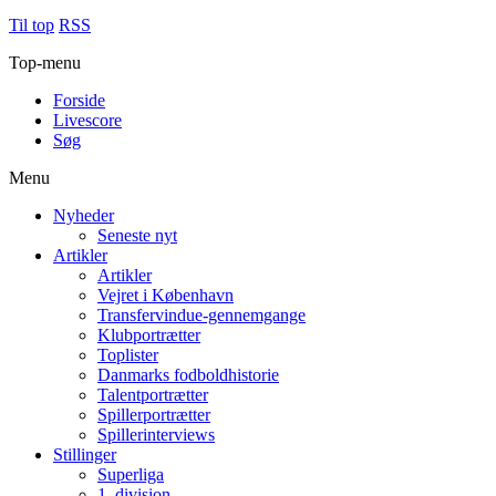
Til top
RSS
Top-menu
Forside
Livescore
Søg
Menu
Nyheder
Seneste nyt
Artikler
Artikler
Vejret i København
Transfervindue-gennemgange
Klubportrætter
Toplister
Danmarks fodboldhistorie
Talentportrætter
Spillerportrætter
Spillerinterviews
Stillinger
Superliga
1. division