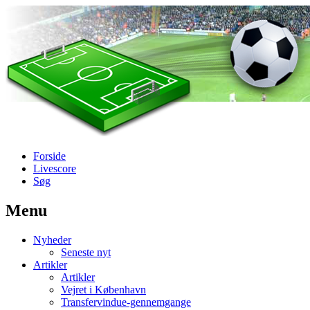
Forside
Livescore
Søg
Menu
Наши партнеры
Nyheder
лучшие займы
Seneste nyt
Artikler
Artikler
Vejret i København
Transfervindue-gennemgange