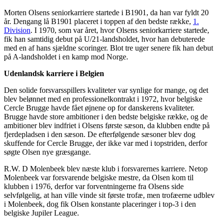
Morten Olsens seniorkarriere startede i B1901, da han var fyldt 20
år. Dengang lå B1901 placeret i toppen af den bedste række,
1.
Division
. I 1970, som var året, hvor Olsens seniorkarriere startede,
fik han samtidig debut på U/21-landsholdet, hvor han debuterede
med en af hans sjældne scoringer. Blot tre uger senere fik han debut
på A-landsholdet i en kamp mod Norge.
Udenlandsk karriere i Belgien
Den solide forsvarsspillers kvaliteter var synlige for mange, og det
blev belønnet med en professionelkontrakt i 1972, hvor belgiske
Cercle Brugge havde fået øjnene op for danskerens kvaliteter.
Brugge havde store ambitioner i den bedste belgiske række, og de
ambitioner blev indfriet i Olsens første sæson, da klubben endte på
fjerdepladsen i den sæson. De efterfølgende sæsoner blev dog
skuffende for Cercle Brugge, der ikke var med i topstriden, derfor
søgte Olsen nye græsgange.
R.W. D Molenbeek blev næste klub i forsvarernes karriere. Netop
Molenbeek var forsvarende belgiske mestre, da Olsen kom til
klubben i 1976, derfor var forventningerne fra Olsens side
selvfølgelig, at han ville vinde sit første trofæ, men trofæerne udblev
i Molenbeek, dog fik Olsen konstante placeringer i top-3 i den
belgiske Jupiler League.