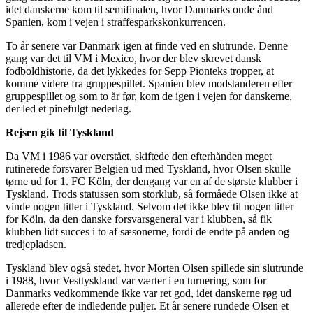
idet danskerne kom til semifinalen, hvor Danmarks onde ånd
Spanien, kom i vejen i straffesparkskonkurrencen.
To år senere var Danmark igen at finde ved en slutrunde. Denne
gang var det til VM i Mexico, hvor der blev skrevet dansk
fodboldhistorie, da det lykkedes for Sepp Pionteks tropper, at
komme videre fra gruppespillet. Spanien blev modstanderen efter
gruppespillet og som to år før, kom de igen i vejen for danskerne,
der led et pinefulgt nederlag.
Rejsen gik til Tyskland
Da VM i 1986 var overstået, skiftede den efterhånden meget
rutinerede forsvarer Belgien ud med Tyskland, hvor Olsen skulle
tørne ud for 1. FC Köln, der dengang var en af de største klubber i
Tyskland. Trods statussen som storklub, så formåede Olsen ikke at
vinde nogen titler i Tyskland. Selvom det ikke blev til nogen titler
for Köln, da den danske forsvarsgeneral var i klubben, så fik
klubben lidt succes i to af sæsonerne, fordi de endte på anden og
tredjepladsen.
Tyskland blev også stedet, hvor Morten Olsen spillede sin slutrunde
i 1988, hvor Vesttyskland var værter i en turnering, som for
Danmarks vedkommende ikke var ret god, idet danskerne røg ud
allerede efter de indledende puljer. Et år senere rundede Olsen et