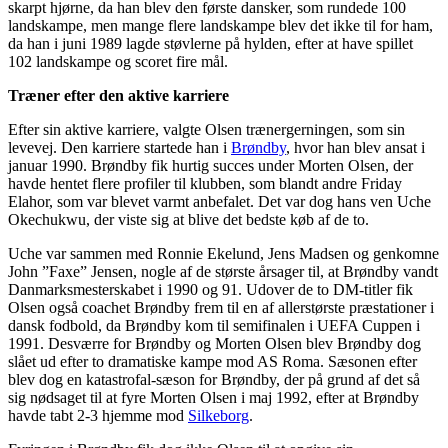
skarpt hjørne, da han blev den første dansker, som rundede 100
landskampe, men mange flere landskampe blev det ikke til for ham,
da han i juni 1989 lagde støvlerne på hylden, efter at have spillet
102 landskampe og scoret fire mål.
Træner efter den aktive karriere
Efter sin aktive karriere, valgte Olsen trænergerningen, som sin
levevej. Den karriere startede han i
Brøndby
, hvor han blev ansat i
januar 1990. Brøndby fik hurtig succes under Morten Olsen, der
havde hentet flere profiler til klubben, som blandt andre Friday
Elahor, som var blevet varmt anbefalet. Det var dog hans ven Uche
Okechukwu, der viste sig at blive det bedste køb af de to.
Uche var sammen med Ronnie Ekelund, Jens Madsen og genkomne
John ”Faxe” Jensen, nogle af de største årsager til, at Brøndby vandt
Danmarksmesterskabet i 1990 og 91. Udover de to DM-titler fik
Olsen også coachet Brøndby frem til en af allerstørste præstationer i
dansk fodbold, da Brøndby kom til semifinalen i UEFA Cuppen i
1991. Desværre for Brøndby og Morten Olsen blev Brøndby dog
slået ud efter to dramatiske kampe mod AS Roma. Sæsonen efter
blev dog en katastrofal-sæson for Brøndby, der på grund af det så
sig nødsaget til at fyre Morten Olsen i maj 1992, efter at Brøndby
havde tabt 2-3 hjemme mod
Silkeborg
.