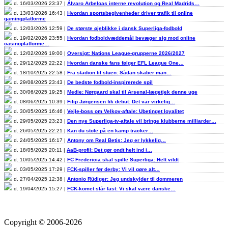
d. 16/03/2026 23:37 |
Álvaro Arbeloas interne revolution og Real Madrids…
d. 13/03/2026 16:43 |
Hvordan sportsbegivenheder driver trafik til online
gamingplatforme
d. 12/03/2026 12:59 |
De største øjeblikke i dansk Superliga-fodbold
d. 19/02/2026 23:55 |
Hvordan fodboldvæddemål bevæger sig mod online
casinoplatforme…
d. 12/02/2026 19:00 |
Oversigt: Nations League-grupperne 2026/2027
d. 29/12/2025 22:22 |
Hvordan danske fans følger EFL League One…
d. 18/10/2025 22:58 |
Fra stadion til stuen: Sådan skaber man…
d. 29/08/2025 23:43 |
De bedste fodbold-inspirerede spil
d. 30/06/2025 19:25 |
Medie: Nørgaard skal til Arsenal-lægetjek denne uge
d. 08/06/2025 10:39 |
Filip Jørgensen fik debut: Det var virkelig…
d. 30/05/2025 16:46 |
Vejle-boss om Velkov-aftale: Ubetinget loyalitet
d. 29/05/2025 23:23 |
Den nye Superliga-tv-aftale vil bringe klubberne milliarder…
d. 26/05/2025 22:21 |
Kan du stole på en kamp tracker…
d. 24/05/2025 16:17 |
Antony om Real Betis: Jeg er lykkelig…
d. 18/05/2025 20:11 |
AaB-profil: Det gør ondt helt ind i…
d. 10/05/2025 14:42 |
FC Fredericia skal spille Superliga: Helt vildt
d. 03/05/2025 17:29 |
FCK-spiller før derby: Vi vil gøre alt…
d. 27/04/2025 12:38 |
Antonio Rüdiger: Jeg undskylder til dommeren
d. 19/04/2025 15:27 |
FCK-komet slår fast: Vi skal være danske…
Copyright © 2006-2026