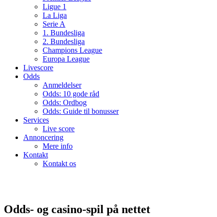
Ligue 1
La Liga
Serie A
1. Bundesliga
2. Bundesliga
Champions League
Europa League
Livescore
Odds
Anmeldelser
Odds: 10 gode råd
Odds: Ordbog
Odds: Guide til bonusser
Services
Live score
Annoncering
Mere info
Kontakt
Kontakt os
Odds- og casino-spil på nettet