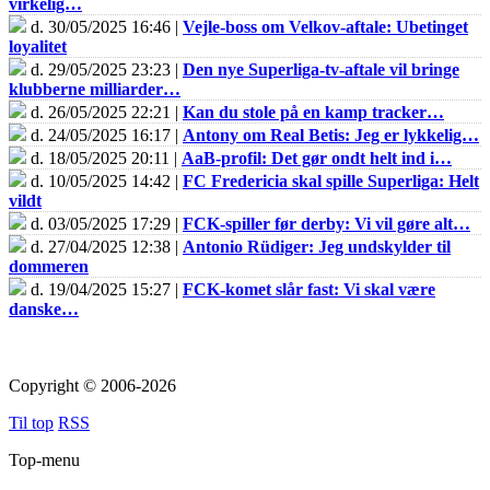
virkelig…
d. 30/05/2025 16:46 |
Vejle-boss om Velkov-aftale: Ubetinget
loyalitet
d. 29/05/2025 23:23 |
Den nye Superliga-tv-aftale vil bringe
klubberne milliarder…
d. 26/05/2025 22:21 |
Kan du stole på en kamp tracker…
d. 24/05/2025 16:17 |
Antony om Real Betis: Jeg er lykkelig…
d. 18/05/2025 20:11 |
AaB-profil: Det gør ondt helt ind i…
d. 10/05/2025 14:42 |
FC Fredericia skal spille Superliga: Helt
vildt
d. 03/05/2025 17:29 |
FCK-spiller før derby: Vi vil gøre alt…
d. 27/04/2025 12:38 |
Antonio Rüdiger: Jeg undskylder til
dommeren
d. 19/04/2025 15:27 |
FCK-komet slår fast: Vi skal være
danske…
Copyright © 2006-2026
Til top
RSS
Top-menu