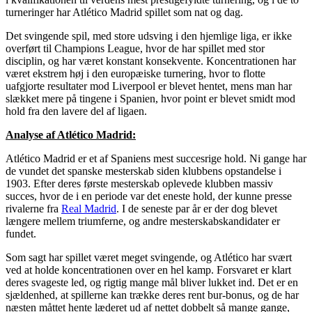
turneringer har Atlético Madrid spillet som nat og dag.
Det svingende spil, med store udsving i den hjemlige liga, er ikke
overført til Champions League, hvor de har spillet med stor
disciplin, og har været konstant konsekvente. Koncentrationen har
været ekstrem høj i den europæiske turnering, hvor to flotte
uafgjorte resultater mod Liverpool er blevet hentet, mens man har
slækket mere på tingene i Spanien, hvor point er blevet smidt mod
hold fra den lavere del af ligaen.
Analyse af Atlético Madrid:
Atlético Madrid er et af Spaniens mest succesrige hold. Ni gange har
de vundet det spanske mesterskab siden klubbens opstandelse i
1903. Efter deres første mesterskab oplevede klubben massiv
succes, hvor de i en periode var det eneste hold, der kunne presse
rivalerne fra
Real Madrid
. I de seneste par år er der dog blevet
længere mellem triumferne, og andre mesterskabskandidater er
fundet.
Som sagt har spillet været meget svingende, og Atlético har svært
ved at holde koncentrationen over en hel kamp. Forsvaret er klart
deres svageste led, og rigtig mange mål bliver lukket ind. Det er en
sjældenhed, at spillerne kan trække deres rent bur-bonus, og de har
næsten måttet hente læderet ud af nettet dobbelt så mange gange,