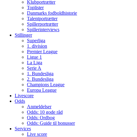
Klubportrætter
Toplister
Danmarks fodboldhistorie
Talentportrætter
Spillerportrætter
Spillerinterviews
Stillinger
Superliga
1. division
Premier League
Ligue 1
La Liga
Serie A
1. Bundesliga
2. Bundesliga
Champions League
Europa League
Livescore
Odds
Anmeldelser
Odds: 10 gode råd
Odds: Ordbog
Odds: Guide til bonusser
Services
Live score