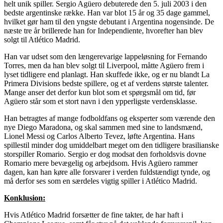
helt unik spiller. Sergio Agüero debuterede den 5. juli 2003 i den
bedste argentinske række. Han var blot 15 år og 35 dage gammel,
hvilket gør ham til den yngste debutant i Argentina nogensinde. De
næste tre år brillerede han for Independiente, hvorefter han blev
solgt til Atlético Madrid.
Han var udset som den længerevarige lappeløsning for Fernando
Torres, men da han blev solgt til Liverpool, måtte Agüero frem i
lyset tidligere end planlagt. Han skuffede ikke, og er nu blandt La
Primera Divisions bedste spillere, og et af verdens største talenter.
Mange anser det derfor kun blot som et spørgsmål om tid, før
Agüero står som et stort navn i den ypperligste verdensklasse.
Han betragtes af mange fodboldfans og eksperter som værende den
nye Diego Maradona, og skal sammen med sine to landsmænd,
Lionel Messi og Carlos Alberto Tevez, løfte Argentina. Hans
spillestil minder dog umiddelbart meget om den tidligere brasilianske
storspiller Romario. Sergio er dog modsat den forholdsvis dovne
Romario mere bevægelig og arbejdsom. Hvis Agüero rammer
dagen, kan han køre alle forsvarer i verden fuldstændigt tynde, og
må derfor ses som en særdeles vigtig spiller i Atlético Madrid.
Konklusion:
Hvis Atlético Madrid forsætter de fine takter, de har haft i