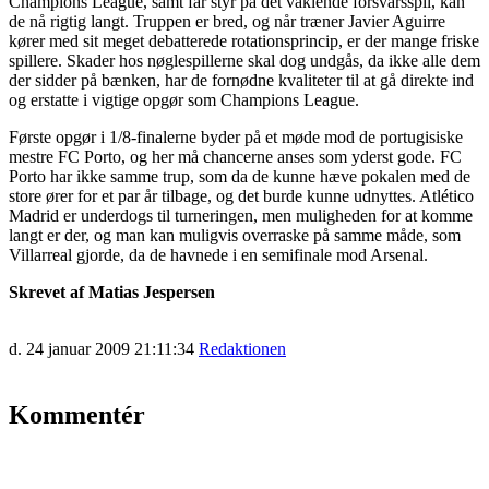
Champions League, samt får styr på det vaklende forsvarsspil, kan
de nå rigtig langt. Truppen er bred, og når træner Javier Aguirre
kører med sit meget debatterede rotationsprincip, er der mange friske
spillere. Skader hos nøglespillerne skal dog undgås, da ikke alle dem
der sidder på bænken, har de fornødne kvaliteter til at gå direkte ind
og erstatte i vigtige opgør som Champions League.
Første opgør i 1/8-finalerne byder på et møde mod de portugisiske
mestre FC Porto, og her må chancerne anses som yderst gode. FC
Porto har ikke samme trup, som da de kunne hæve pokalen med de
store ører for et par år tilbage, og det burde kunne udnyttes. Atlético
Madrid er underdogs til turneringen, men muligheden for at komme
langt er der, og man kan muligvis overraske på samme måde, som
Villarreal gjorde, da de havnede i en semifinale mod Arsenal.
Skrevet af Matias Jespersen
d. 24 januar 2009 21:11:34
Redaktionen
Kommentér