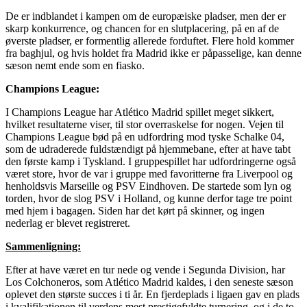
De er indblandet i kampen om de europæiske pladser, men der er
skarp konkurrence, og chancen for en slutplacering, på en af de
øverste pladser, er formentlig allerede forduftet. Flere hold kommer
fra baghjul, og hvis holdet fra Madrid ikke er påpasselige, kan denne
sæson nemt ende som en fiasko.
Champions League:
I Champions League har Atlético Madrid spillet meget sikkert,
hvilket resultaterne viser, til stor overraskelse for nogen. Vejen til
Champions League bød på en udfordring mod tyske Schalke 04,
som de udraderede fuldstændigt på hjemmebane, efter at have tabt
den første kamp i Tyskland. I gruppespillet har udfordringerne også
været store, hvor de var i gruppe med favoritterne fra Liverpool og
henholdsvis Marseille og PSV Eindhoven. De startede som lyn og
torden, hvor de slog PSV i Holland, og kunne derfor tage tre point
med hjem i bagagen. Siden har det kørt på skinner, og ingen
nederlag er blevet registreret.
Sammenligning:
Efter at have været en tur nede og vende i Segunda Division, har
Los Colchoneros, som Atlético Madrid kaldes, i den seneste sæson
oplevet den største succes i ti år. En fjerdeplads i ligaen gav en plads
i kvalifikationen til verdens mest prestigefyldte turnering, og i de to