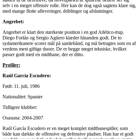
selv i en meget offensiv rolle. Her kan de dog også sagtens klare sig,
med mange flotte afleveringer, driblinger og afslutninger.
Angrebet:
Angrebet er klart den stærkeste position i en god Atlético-trup.
Diego Forlán og Sergio Agüero klæder hinanden godt. De to
sydamerikanere scorer mål på samlebånd, og må betragtes som en af
verdens mest giftige duoer. De er begge meget tekniske, hvilket
passer godt med en midtbane, der er ditto.
Profiler:
Raúl García Escudero:
Født: 11. juli, 1986
Nationalitet: Spanier
Tidligere klubber:
Osasuna: 2004-2007
Raúl García Escudero er en meget komplet midtbanespiller, som
både kan dække de offensive og defensive pladser. Han har et godt