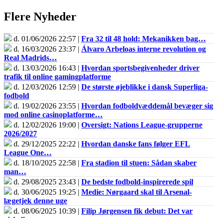
Flere Nyheder
d. 01/06/2026 22:57 |
Fra 32 til 48 hold: Mekanikken bag…
d. 16/03/2026 23:37 |
Álvaro Arbeloas interne revolution og
Real Madrids…
d. 13/03/2026 16:43 |
Hvordan sportsbegivenheder driver
trafik til online gamingplatforme
d. 12/03/2026 12:59 |
De største øjeblikke i dansk Superliga-
fodbold
d. 19/02/2026 23:55 |
Hvordan fodboldvæddemål bevæger sig
mod online casinoplatforme…
d. 12/02/2026 19:00 |
Oversigt: Nations League-grupperne
2026/2027
d. 29/12/2025 22:22 |
Hvordan danske fans følger EFL
League One…
d. 18/10/2025 22:58 |
Fra stadion til stuen: Sådan skaber
man…
d. 29/08/2025 23:43 |
De bedste fodbold-inspirerede spil
d. 30/06/2025 19:25 |
Medie: Nørgaard skal til Arsenal-
lægetjek denne uge
d. 08/06/2025 10:39 |
Filip Jørgensen fik debut: Det var