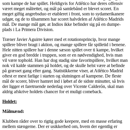
som kampe de har spillet. Heldigvis for Atlético har deres offensiv
været meget målrettet, og mål på samlebånd er blevet scoret. En
meget giftig angrebsduo er etableret i front, som to sydamerikanere
udgør, og de to tilsammen har scoret halvdelen af Atlético Madrids
mål. De mange mål gør, at Indios ikke befinder sig på en dumpe-
plads i La Primera Division.
Træner Javier Aguirre kører med et rotationsprincip, hvor mange
spillere bliver bragt i aktion, og mange spillere får spilletid i benene.
Hele nitten spillere har i denne sæson spillet over ti kampe, hvilket
giver en god bredde i truppen, som er en nødvendighed, hvis man
vil være tophold. Han har dog stadig sine favoritspillere, hvilket man
nok vil kalde stammen på holdet, og de skulle helst være at befinde
på græsset gang efter gang. Statistikkerne viser, at Atlético Madrid
oftest er mest farlige i starten og slutningen af kampene. De fleste
mål de scorer, bliver hamret ind i løbet af de sidste minutter, så hvis
der ligger et faretruende nederlag over Vicente Calderón, skal man
aldrig afskrive holdets chancer for et muligt comeback.
Holdet:
Målmænd:
Klubben råder over to rigtig gode keepere, med en masse erfaring
mellem stængerne. Der er usikkerhed om, hvem der egentlig er