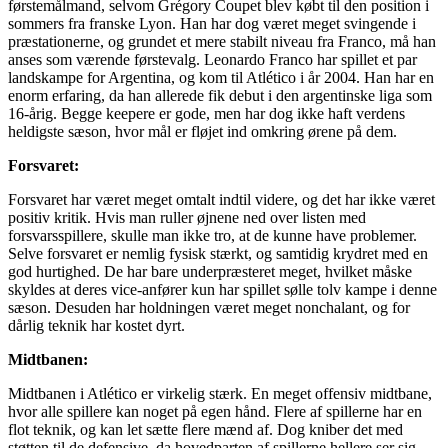
førstemålmand, selvom Grégory Coupet blev købt til den position i
sommers fra franske Lyon. Han har dog været meget svingende i
præstationerne, og grundet et mere stabilt niveau fra Franco, må han
anses som værende førstevalg. Leonardo Franco har spillet et par
landskampe for Argentina, og kom til Atlético i år 2004. Han har en
enorm erfaring, da han allerede fik debut i den argentinske liga som
16-årig. Begge keepere er gode, men har dog ikke haft verdens
heldigste sæson, hvor mål er fløjet ind omkring ørene på dem.
Forsvaret:
Forsvaret har været meget omtalt indtil videre, og det har ikke været
positiv kritik. Hvis man ruller øjnene ned over listen med
forsvarsspillere, skulle man ikke tro, at de kunne have problemer.
Selve forsvaret er nemlig fysisk stærkt, og samtidig krydret med en
god hurtighed. De har bare underpræsteret meget, hvilket måske
skyldes at deres vice-anfører kun har spillet sølle tolv kampe i denne
sæson. Desuden har holdningen været meget nonchalant, og for
dårlig teknik har kostet dyrt.
Midtbanen:
Midtbanen i Atlético er virkelig stærk. En meget offensiv midtbane,
hvor alle spillere kan noget på egen hånd. Flere af spillerne har en
flot teknik, og kan let sætte flere mænd af. Dog kniber det med
støtten til de defensive, da hovedparten af spillerne hellere ser sig