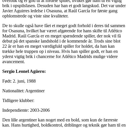
overblik og er god til at fordele spillet, hvilket gør ham til en vigtig
brik i opspilsfasen. Desuden har han et godt langskud. Det var under
Javier Aguirres ledelse i Osasuna, at Raúl García for første gang
opblomstrede og viste sine kvaliteter.
De to skulle også have fået et meget godt forhold i deres tid sammen
for Osasuna, hvilket har været afgørende for hans skifte til Atlético
Madrid. Raúl García er en meget spændende spiller, der nok vil få
debut på det spanske landshold i de kommende år. Trods sine blot
22 år er han en meget værdigfuld spiller for holdet, da han kan
trække hele truppen op i niveau. Hvis han spiller godt, er han en
yderst vigtig brik i chancerne for Atlético Madrids mulige videre
avancement.
Sergio Leonel Agüero:
Født: 2. juni, 1988
Nationalitet: Argentiner
Tidligere klubber:
Independiente: 2003-2006
Den lille argentiner kan noget med en bold, som kun de færreste
kan. Hans hurtighed, boldkontrol, driblinger og teknik gør ham til en