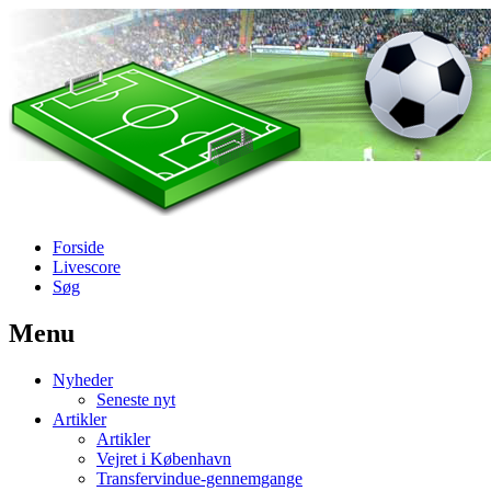
Forside
Livescore
Søg
Menu
Наши партнеры
Nyheder
лучшие займы
Seneste nyt
Artikler
Artikler
Vejret i København
Transfervindue-gennemgange