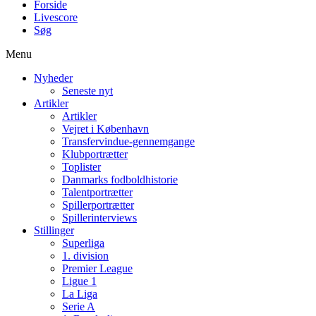
Forside
Livescore
Søg
Menu
Nyheder
Seneste nyt
Artikler
Artikler
Vejret i København
Transfervindue-gennemgange
Klubportrætter
Toplister
Danmarks fodboldhistorie
Talentportrætter
Spillerportrætter
Spillerinterviews
Stillinger
Superliga
1. division
Premier League
Ligue 1
La Liga
Serie A