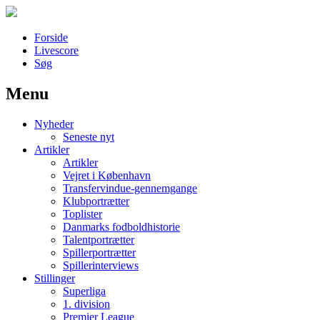
Forside
Livescore
Søg
Menu
Наши партнеры
Nyheder
лучшие займы
Seneste nyt
Artikler
Artikler
Vejret i København
Transfervindue-gennemgange
Klubportrætter
Toplister
Danmarks fodboldhistorie
Talentportrætter
Spillerportrætter
Spillerinterviews
Stillinger
Superliga
1. division
Premier League