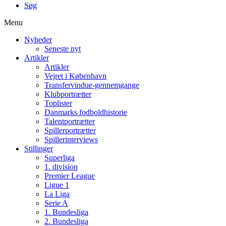
Søg
Menu
Nyheder
Seneste nyt
Artikler
Artikler
Vejret i København
Transfervindue-gennemgange
Klubportrætter
Toplister
Danmarks fodboldhistorie
Talentportrætter
Spillerportrætter
Spillerinterviews
Stillinger
Superliga
1. division
Premier League
Ligue 1
La Liga
Serie A
1. Bundesliga
2. Bundesliga