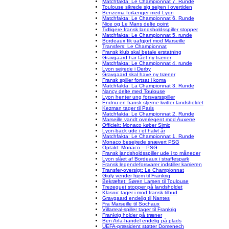
Matchfakta: Le Championnat 7. Runde
Toulouse sikrede sig sejren i overtiden
Benzema forlænger med Lyon
Matchfakta: Le Championnat 6. Runde
Nice og Le Mans delte point
Tidligere fransk landsholdsspiller stopper
Matchfakta: Le Championnat 5. runde
Bordeaux fik uafgjort mod Marseille
Transfers: Le Championnat
Fransk klub skal betale erstatning
Gravgaard har fået ny træner
Matchfakta: Le Championnat 4. runde
Lyon sejrede i Derby
Gravgaard skal have ny træner
Fransk spiller fortsat i koma
Matchfakta: La Championnat 3. Runde
Nancy delte med Toulouse
Lyon henter ung forsvarsspiller
Endnu en fransk stjerne kvitter landsholdet
Kezman tager til Paris
Matchfakta: Le Championnat 2. Runde
Marseille vandt overlegent mod Auxerre
Officielt: Monaco køber Simic
Lyon-back ude i et halvt år
Matchfakta: Le Championnat 1. Runde
Monaco besejrede snævert PSG
Optakt: Monaco – PSG
Fransk landsholdsspiller ude i to måneder
Lyon slået af Bordeaux i straffespark
Fransk legendeforsvarer indstiller karrieren
Transfer-oversigt: Le Championnat
Giuly vender hjem til Frankrig
Bekræftet: Søren Larsen til Toulouse
Trezeguet stopper på landsholdet
Klasnic tager i mod fransk tilbud
Gravgaard endelig til Nantes
Fra Marseille til Sochaux
Villarreal-spiller tager til Frankrig
Frankrig holder på træner
Ben Arfa-handel endelig på plads
UEFA-præsident støtter Domenech