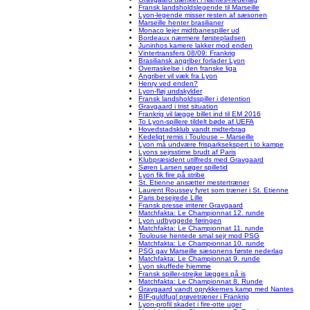
Fransk landsholdslegende til Marseille
Lyon-legende misser resten af sæsonen
Marseille henter brasilianer
Monaco lejer midtbanespiller ud
Bordeaux nærmere førstepladsen
Juninhos karriere lakker mod enden
Vintertransfers 08/09: Frankrig
Brasiliansk angriber forlader Lyon
Overraskelse i den franske liga
Angriber vil væk fra Lyon
Henry ved enden?
Lyon-fløj undskylder
Fransk landsholdsspiller i detention
Gravgaard i trist situation
Frankrig vil lægge billet ind til EM 2016
To Lyon-spillere tildelt bøde af UEFA
Hovedstadsklub vandt midterbrag
Kedeligt remis i Toulouse – Marseille
Lyon må undvære frisparksekspert i to kampe
Lyons sejrsstime brudt af Paris
Klubpræsident utilfreds med Gravgaard
Søren Larsen søger spilletid
Lyon fik fire på stribe
St. Etienne ansætter mestertræner
Laurent Roussey fyret som træner i St. Etienne
Paris besejrede Lille
Fransk presse irriterer Gravgaard
Matchfakta: Le Championnat 12. runde
Lyon udbyggede føringen
Matchfakta: Le Championnat 11. runde
Toulouse hentede smal sejr mod PSG
Matchfakta: Le Championnat 10. runde
PSG gav Marseille sæsonens første nederlag
Matchfakta: Le Championnat 9. runde
Lyon skuffede hjemme
Fransk spiller-strejke lægges på is
Matchfakta: Le Championnat 8. Runde
Gravgaard vandt oprykkernes kamp med Nantes
BIF-guldfugl prøvetræner i Frankrig
Lyon-profil skadet i fire-otte uger