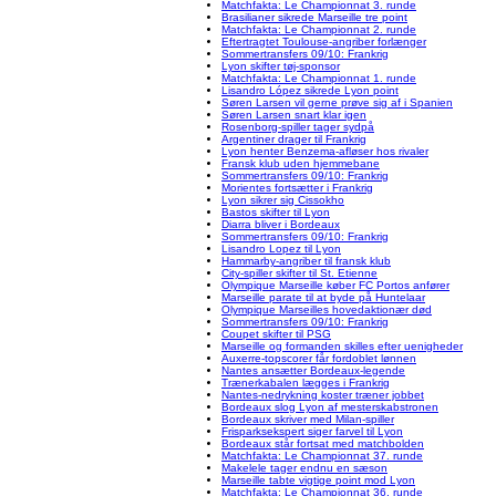
Matchfakta: Le Championnat 3. runde
Brasilianer sikrede Marseille tre point
Matchfakta: Le Championnat 2. runde
Eftertragtet Toulouse-angriber forlænger
Sommertransfers 09/10: Frankrig
Lyon skifter tøj-sponsor
Matchfakta: Le Championnat 1. runde
Lisandro López sikrede Lyon point
Søren Larsen vil gerne prøve sig af i Spanien
Søren Larsen snart klar igen
Rosenborg-spiller tager sydpå
Argentiner drager til Frankrig
Lyon henter Benzema-afløser hos rivaler
Fransk klub uden hjemmebane
Sommertransfers 09/10: Frankrig
Morientes fortsætter i Frankrig
Lyon sikrer sig Cissokho
Bastos skifter til Lyon
Diarra bliver i Bordeaux
Sommertransfers 09/10: Frankrig
Lisandro Lopez til Lyon
Hammarby-angriber til fransk klub
City-spiller skifter til St. Etienne
Olympique Marseille køber FC Portos anfører
Marseille parate til at byde på Huntelaar
Olympique Marseilles hovedaktionær død
Sommertransfers 09/10: Frankrig
Coupet skifter til PSG
Marseille og formanden skilles efter uenigheder
Auxerre-topscorer får fordoblet lønnen
Nantes ansætter Bordeaux-legende
Trænerkabalen lægges i Frankrig
Nantes-nedrykning koster træner jobbet
Bordeaux slog Lyon af mesterskabstronen
Bordeaux skriver med Milan-spiller
Frisparksekspert siger farvel til Lyon
Bordeaux står fortsat med matchbolden
Matchfakta: Le Championnat 37. runde
Makelele tager endnu en sæson
Marseille tabte vigtige point mod Lyon
Matchfakta: Le Championnat 36. runde