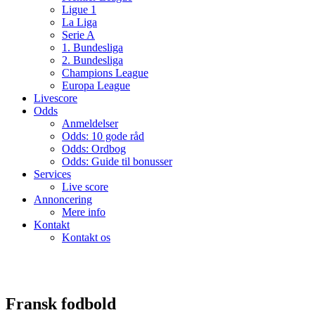
Ligue 1
La Liga
Serie A
1. Bundesliga
2. Bundesliga
Champions League
Europa League
Livescore
Odds
Anmeldelser
Odds: 10 gode råd
Odds: Ordbog
Odds: Guide til bonusser
Services
Live score
Annoncering
Mere info
Kontakt
Kontakt os
Fransk fodbold