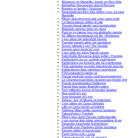
Mestrene og Marseille i kamp om Ben Arfa
Bekræftet: Bocanegra skal til Rennes
Braaten er landet i Toulouse
Giganttalentet Ben Arfa skifter Lyon ud med
Marseille
Ribery skal igennem otte uger uden bold
Le Mans-træner skifter til Lille
Thuram ligeså færdig med landsholdet
Makelele stopper atter en gang
Puel er ny træner hos syv-dobbelte mestre
AC Milans franskmand på lån i Bordeaux
Lyon sikrer sig talentfuld keeper
Franske mestre sikrer sig stortalent
Govou sikrede Lyon The Double
Coupet siger farvel til Lyon
Lyon atter en gang fransk mester
Talentfulde Benzema årets spiller i Frankrig
Kahlenberg og co. undgår nedrykning
Kahlenberg og Auxerre tæt på overlevelse
PSG udelukket grundet krænkende banner
Kahlenbergs klub nærmere nedrykning
PSG-præsident træder af
Fransk storhold under nedrykningsstregen
Le Championnat-klubs racisme-sag koster dyrt
Fransk angrebstalent forlænger
Fransk klub tester Brøndby-talent
Fem milliarder kroner til franske klubber
Nice-profil til Lyon
Juve-forsvarer til Lyon
Zidane: Jeg vil tilbage til fodbolden
Lyon sikrer sig Cesar Delgado
Lille og Lens henter angribere
Tidligere Milan-spiller stopper karrieren
Trænerfyring i Frankrig
Ribéry blev årets franske fodboldspiller
Lyon kunne ikke lokke stjernespillere til sig
Elmander besejrede Kahlenberg
Overblik over Frankrigs sidste transfers
Kluivert skifter til fransk klub
Papin tager over i Lens
Træner-legende går på pension