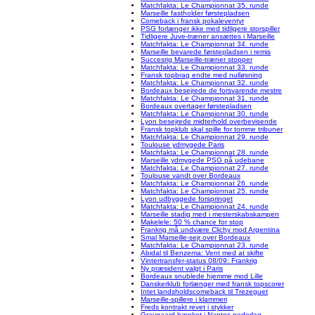
Matchfakta: Le Championnat 35. runde
Marseille fastholder førstepladsen
Comeback i fransk pokaleventyr
PSG forlænger ikke med tidligere storspiller
Tidligere Juve-træner ansættes i Marseille
Matchfakta: Le Championnat 34. runde
Marseille bevarede førstepladsen i remis
Succesrig Marseille-træner stopper
Matchfakta: Le Championnat 33. runde
Fransk topbrag endte med nulløsning
Matchfakta: Le Championnat 32. runde
Bordeaux besejrede de forsvarende mestre
Matchfakta: Le Championnat 31. runde
Bordeaux overtager førstepladsen
Matchfakta: Le Championnat 30. runde
Lyon besejrede midterhold overbevisende
Fransk topklub skal spille for tomme tribuner
Matchfakta: Le Championnat 29. runde
Toulouse ydmygede Paris
Matchfakta: Le Championnat 28. runde
Marseille ydmygede PSG på udebane
Matchfakta: Le Championnat 27. runde
Toulouse vandt over Bordeaux
Matchfakta: Le Championnat 26. runde
Matchfakta: Le Championnat 25. runde
Lyon udbyggede forspringet
Matchfakta: Le Championnat 24. runde
Marseille stadig med i mesterskabskampen
Makelele: 50 % chance for stop
Frankrig må undvære Clichy mod Argentina
Smal Marseille-sejr over Bordeaux
Matchfakta: Le Championnat 23. runde
Abidal til Benzema: Vent med at skifte
Vintertransfer-status 08/09: Frankrig
Ny præsident valgt i Paris
Bordeaux snublede hjemme mod Lille
Danskerklub forlænger med fransk topscorer
Intet landsholdscomeback til Trezeguet
Marseille-spillere i klammeri
Freds kontrakt revet i stykker
Gravgaard bænket i Nantes-nederlag