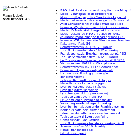
PSG-chef: Skal vænne os til at spille uden Mbappé
Medie: Schmeichel er upopulær i Nice
Fransk fodbold
Medie: PSG på jagt efter Manchester City-profil
Antal nyheder:
302
Medie: Leicester og Nice er enige om Schmeichel
Avis: Schmeichel har indgået aftale med Nice
Romano: Wijnaldum forlader PSG denne sommer
Medier: Di Maria skal til lægetjek i Juventus
Medie: Lukaku og PSG er i dialog om skifte
Journalist: Kylian Mbappé forlænger med PSG
Romano: PSG kan erstatte Mbappé med Rashford
Kaka afviser Paris SG
Sommertransfers 2011/2012: Frankrig
Top-10: Sommertransfers 11/12 – Frankrig
Fransk sportsavis: Beckham meget tæt på PSG
Top-10: Sommertransfers 11/12 – Frankrig
Le Championnat: Sommertransfers 2011/2012
Vintertransfers 10/11 i Le Championnat
Sommertransfers 10/11 i Le Championnat
Domenech: Egoerne skal pakkes væk
Landstræner: Frankrig gennemgår
generationsskifte
Tidligere Real-midtbaneprofil stopper
Marseille vandt fransk storopgør
Lyon og Marseille delte i målorgie
Lyon degraderer kaptajnen
Lyon hænger på i toppen efter sejr
Toulouse vandt over Paris SG
Le Championnat hjælper landsholdet
Vieira: Jeg vender tilbage til Frankrig
Lyon-bomber faldt om under Frankrigs træning
Bordeaux satte point til mod midterhold
Tilhænger død efter kvæstelser fra overfald
Toulouse tabte til Lyon trods føring
Gomis sikrede Lyon uafgjort
Top-10: Sommerens transfers i Frankrig 09/10
Sommertransfers 09/10: Frankrig
Remis i fransk topopgør
Lille fik første point