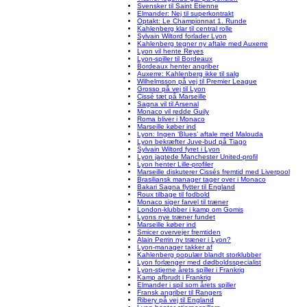
Svensker til Saint Etienne
Elmander: Nej til superkontrakt
Optakt: Le Championnat 1. Runde
Kahlenberg klar til central rolle
Sylvain Wiltord forlader Lyon
Kahlenberg tegner ny aftale med Auxerre
Lyon vil hente Reyes
Lyon-spiller til Bordeaux
Bordeaux henter angriber
Auxerre: Kahlenberg ikke til salg
Wilhelmsson på vej til Premier League
Grosso på vej til Lyon
Cissé tæt på Marseille
Sagna vil til Arsenal
Monaco vil redde Guily
Roma bliver i Monaco
Marseille køber ind
Lyon: Ingen ‘Blues’ aftale med Malouda
Lyon bekræfter Juve-bud på Tiago
Sylvain Wiltord fyret i Lyon
Lyon jagtede Manchester United-profil
Lyon henter Lille-profiler
Marseille diskuterer Cissés fremtid med Liverpool
Brasiliansk manager tager over i Monaco
Bakari Sagna flytter til England
Roux tilbage til fodbold
Monaco siger farvel til træner
London-klubber i kamp om Gomis
Lyons nye træner fundet
Marseille køber ind
Smicer overvejer fremtiden
Alain Perrin ny træner i Lyon?
Lyon-manager takker af
Kahlenberg populær blandt storklubber
Lyon forlænger med dødboldsspecialist
Lyon-stjerne årets spiller i Frankrig
Kamp afbrudt i Frankrig
Elmander i spil som årets spiller
Fransk angriber til Rangers
Ribery på vej til England