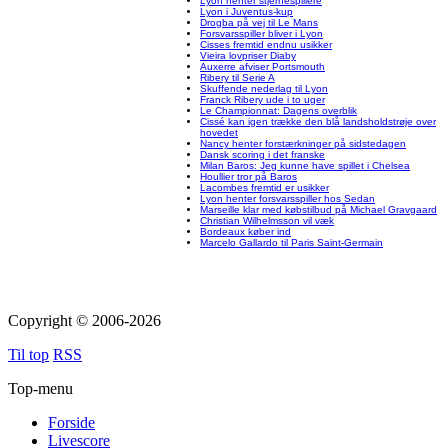
Lyon henter stjernespillere
Lyon i Juventus-kup
Drogba på vej til Le Mans
Forsvarsspiller bliver i Lyon
Cisses fremtid endnu usikker
Vieira lovpriser Diaby
Auxerre afviser Portsmouth
Ribery til Serie A
Skuffende nederlag til Lyon
Franck Ribery ude i to uger
Le Championnat: Dagens overblik
Cissé kan igen trække den blå landsholdstrøje over
hovedet
Nancy henter forstærkninger på sidstedagen
Dansk scoring i det franske
Milan Baros: Jeg kunne have spillet i Chelsea
Houllier tror på Baros
Lacombes fremtid er usikker
Lyon henter forsvarsspiller hos Sedan
Marseille klar med købstilbud på Michael Gravgaard
Christian Wilhelmsson vil væk
Bordeaux køber ind
Marcelo Gallardo til Paris Saint-Germain
Copyright © 2006-2026
Til top
RSS
Top-menu
Forside
Livescore