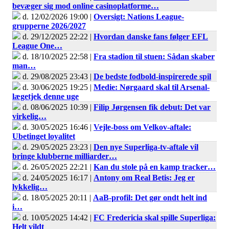
bevæger sig mod online casinoplatforme…
d. 12/02/2026 19:00 |
Oversigt: Nations League-
grupperne 2026/2027
d. 29/12/2025 22:22 |
Hvordan danske fans følger EFL
League One…
d. 18/10/2025 22:58 |
Fra stadion til stuen: Sådan skaber
man…
d. 29/08/2025 23:43 |
De bedste fodbold-inspirerede spil
d. 30/06/2025 19:25 |
Medie: Nørgaard skal til Arsenal-
lægetjek denne uge
d. 08/06/2025 10:39 |
Filip Jørgensen fik debut: Det var
virkelig…
d. 30/05/2025 16:46 |
Vejle-boss om Velkov-aftale:
Ubetinget loyalitet
d. 29/05/2025 23:23 |
Den nye Superliga-tv-aftale vil
bringe klubberne milliarder…
d. 26/05/2025 22:21 |
Kan du stole på en kamp tracker…
d. 24/05/2025 16:17 |
Antony om Real Betis: Jeg er
lykkelig…
d. 18/05/2025 20:11 |
AaB-profil: Det gør ondt helt ind
i…
d. 10/05/2025 14:42 |
FC Fredericia skal spille Superliga:
Helt vildt