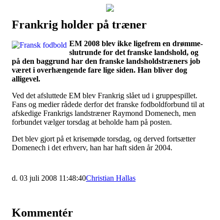
Frankrig holder på træner
Наши партнеры
EM 2008 blev ikke ligefrem en drømme-
лучшие займы
slutrunde for det franske landshold, og
på den baggrund har den franske landsholdstræners job
været i overhængende fare lige siden. Han bliver dog
alligevel.
Ved det afsluttede EM blev Frankrig slået ud i gruppespillet.
Fans og medier rådede derfor det franske fodboldforbund til at
afskedige Frankrigs landstræner Raymond Domenech, men
forbundet vælger torsdag at beholde ham på posten.
Det blev gjort på et krisemøde torsdag, og derved fortsætter
Domenech i det erhverv, han har haft siden år 2004.
d. 03 juli 2008 11:48:40
Christian Hallas
Kommentér