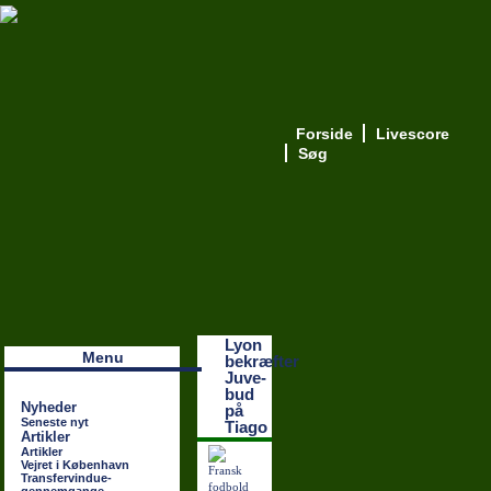
Forside
Livescore
Søg
Наши партнеры
лучшие займы
Lyon
Menu
bekræfter
Juve-
bud
Nyheder
på
Seneste nyt
Tiago
Artikler
Artikler
Vejret i København
Transfervindue-