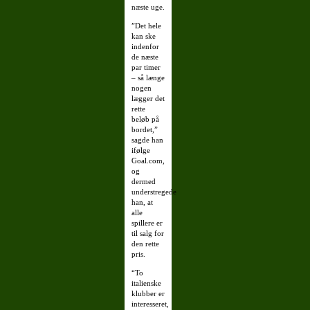
næste uge.
”Det hele
kan ske
indenfor
de næste
par timer
– så længe
nogen
lægger det
rette
beløb på
bordet,”
sagde han
ifølge
Goal.com,
og
dermed
understregede
han, at
alle
spillere er
til salg for
den rette
pris.
“To
italienske
klubber er
interesseret,