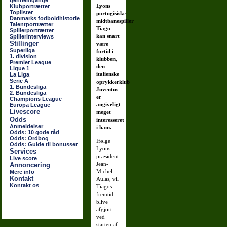
gennemgange
Lyons
Klubportrætter
Toplister
portugisiske
Danmarks fodboldhistorie
midtbanespiller
Talentportrætter
Tiago
Spillerportrætter
kan snart
Spillerinterviews
Stillinger
være
Superliga
fortid i
1. division
klubben,
Premier League
den
Ligue 1
italienske
La Liga
Serie A
oprykkerklub
1. Bundesliga
Juventus
2. Bundesliga
er
Champions League
angiveligt
Europa League
Livescore
meget
Odds
interesseret
Anmeldelser
i ham.
Odds: 10 gode råd
Odds: Ordbog
Ifølge
Odds: Guide til bonusser
Lyons
Services
præsident
Live score
Jean-
Annoncering
Michel
Mere info
Kontakt
Aulas, vil
Kontakt os
Tiagos
fremtid
blive
afgjort
ved
starten af