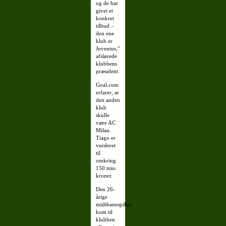
og de har
givet et
konkret
tilbud –
den ene
klub er
Juventus,”
afslørede
klubbens
præsident.
Goal.com
erfarer, at
den anden
klub
skulle
være AC
Milan.
Tiago er
vurderet
til
omkring
150 mio.
kroner.
Den 26-
årige
midtbanespiller
kom til
klubben