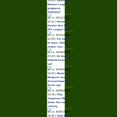
19:00 |
Oversigt:
Nations League-
grupperne
2026/2027
d. 29/12/2025
22:22 |
Hvordan
danske fans følger
EFL League One…
d. 18/10/2025
22:58 |
Fra stadion
til stuen: Sådan
skaber man…
d. 29/08/2025
23:43 |
De bedste
fodbold-inspirerede
spil
d. 30/06/2025
19:25 |
Medie:
Nørgaard skal til
Arsenal-lægetjek
denne uge
d. 08/06/2025
10:39 |
Filip
Jørgensen fik
debut: Det var
virkelig…
d. 30/05/2025
16:46 |
Vejle-boss