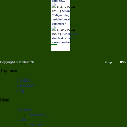
gøre alt…
d. 27/04/2025
12:38 |
Antonio
Rüdiger: Jeg
undskylder til
dommeren
d. 19/04/2025
15:27 |
FCK-komet
slår fast: Vi skal
være danske…
Copyright © 2006-2026
Til top
RSS
Top-menu
Forside
Livescore
Søg
Menu
Nyheder
Seneste nyt
Artikler
Artikler