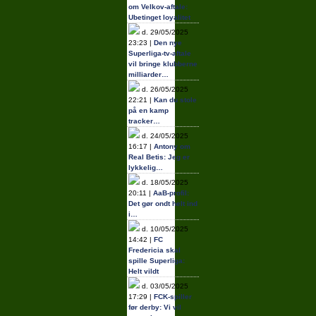
om Velkov-aftale:
Ubetinget loyalitet
d. 29/05/2025
23:23 |
Den nye
Superliga-tv-aftale
vil bringe klubberne
milliarder…
d. 26/05/2025
22:21 |
Kan du stole
på en kamp
tracker…
d. 24/05/2025
16:17 |
Antony om
Real Betis: Jeg er
lykkelig…
d. 18/05/2025
20:11 |
AaB-profil:
Det gør ondt helt ind
i…
d. 10/05/2025
14:42 |
FC
Fredericia skal
spille Superliga:
Helt vildt
d. 03/05/2025
17:29 |
FCK-spiller
før derby: Vi vil