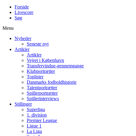
Forside
Livescore
Søg
Menu
Nyheder
Seneste nyt
Artikler
Artikler
Vejret i København
Transfervindue-gennemgange
Klubportrætter
Toplister
Danmarks fodboldhistorie
Talentportrætter
Spillerportrætter
Spillerinterviews
Stillinger
Superliga
1. division
Premier League
Ligue 1
La Liga