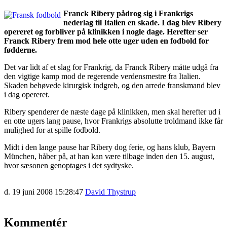
Franck Ribery pådrog sig i Frankrigs
nederlag til Italien en skade. I dag blev Ribery
opereret og forbliver på klinikken i nogle dage. Herefter ser
Franck Ribery frem mod hele otte uger uden en fodbold for
fødderne.
Det var lidt af et slag for Frankrig, da Franck Ribery måtte udgå fra
den vigtige kamp mod de regerende verdensmestre fra Italien.
Skaden behøvede kirurgisk indgreb, og den arrede franskmand blev
i dag opereret.
Ribery spenderer de næste dage på klinikken, men skal herefter ud i
en otte ugers lang pause, hvor Frankrigs absolutte troldmand ikke får
mulighed for at spille fodbold.
Midt i den lange pause har Ribery dog ferie, og hans klub, Bayern
München, håber på, at han kan være tilbage inden den 15. august,
hvor sæsonen genoptages i det sydtyske.
d. 19 juni 2008 15:28:47
David Thystrup
Kommentér