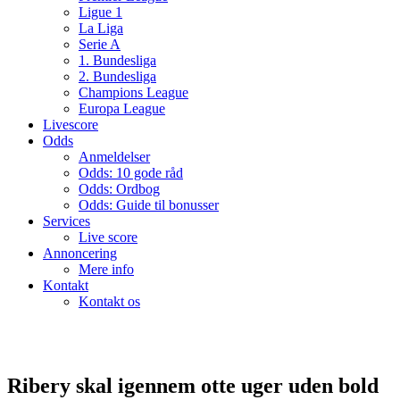
Ligue 1
La Liga
Serie A
1. Bundesliga
2. Bundesliga
Champions League
Europa League
Livescore
Odds
Anmeldelser
Odds: 10 gode råd
Odds: Ordbog
Odds: Guide til bonusser
Services
Live score
Annoncering
Mere info
Kontakt
Kontakt os
Ribery skal igennem otte uger uden bold