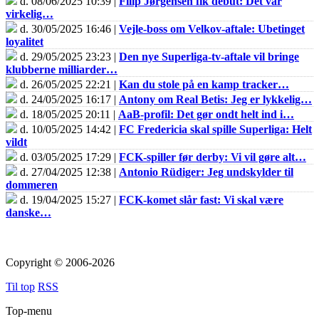
d. 08/06/2025 10:39 |
Filip Jørgensen fik debut: Det var
virkelig…
d. 30/05/2025 16:46 |
Vejle-boss om Velkov-aftale: Ubetinget
loyalitet
d. 29/05/2025 23:23 |
Den nye Superliga-tv-aftale vil bringe
klubberne milliarder…
d. 26/05/2025 22:21 |
Kan du stole på en kamp tracker…
d. 24/05/2025 16:17 |
Antony om Real Betis: Jeg er lykkelig…
d. 18/05/2025 20:11 |
AaB-profil: Det gør ondt helt ind i…
d. 10/05/2025 14:42 |
FC Fredericia skal spille Superliga: Helt
vildt
d. 03/05/2025 17:29 |
FCK-spiller før derby: Vi vil gøre alt…
d. 27/04/2025 12:38 |
Antonio Rüdiger: Jeg undskylder til
dommeren
d. 19/04/2025 15:27 |
FCK-komet slår fast: Vi skal være
danske…
Copyright © 2006-2026
Til top
RSS
Top-menu