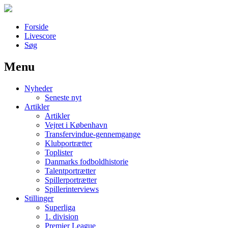
Forside
Livescore
Søg
Menu
Наши партнеры
Nyheder
лучшие займы
Seneste nyt
Artikler
Artikler
Vejret i København
Transfervindue-gennemgange
Klubportrætter
Toplister
Danmarks fodboldhistorie
Talentportrætter
Spillerportrætter
Spillerinterviews
Stillinger
Superliga
1. division
Premier League