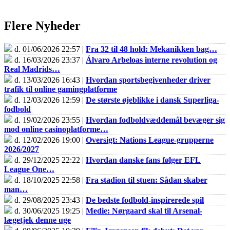
Flere Nyheder
d. 01/06/2026 22:57 |
Fra 32 til 48 hold: Mekanikken bag…
d. 16/03/2026 23:37 |
Álvaro Arbeloas interne revolution og
Real Madrids…
d. 13/03/2026 16:43 |
Hvordan sportsbegivenheder driver
trafik til online gamingplatforme
d. 12/03/2026 12:59 |
De største øjeblikke i dansk Superliga-
fodbold
d. 19/02/2026 23:55 |
Hvordan fodboldvæddemål bevæger sig
mod online casinoplatforme…
d. 12/02/2026 19:00 |
Oversigt: Nations League-grupperne
2026/2027
d. 29/12/2025 22:22 |
Hvordan danske fans følger EFL
League One…
d. 18/10/2025 22:58 |
Fra stadion til stuen: Sådan skaber
man…
d. 29/08/2025 23:43 |
De bedste fodbold-inspirerede spil
d. 30/06/2025 19:25 |
Medie: Nørgaard skal til Arsenal-
lægetjek denne uge