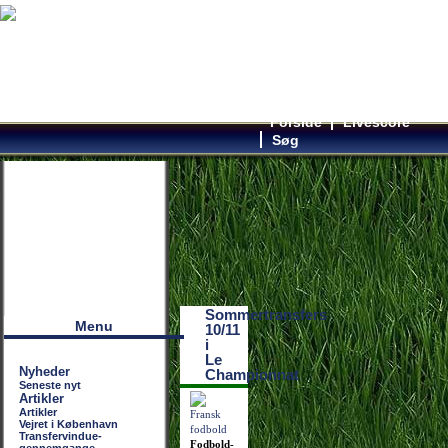
Forside
Livescore
Søg
Наши партнеры
лучшие займы
Sommertransfers
Menu
10/11
i
Le
Nyheder
Championnat
Seneste nyt
Artikler
Artikler
Vejret i København
Transfervindue-
Fodbold-