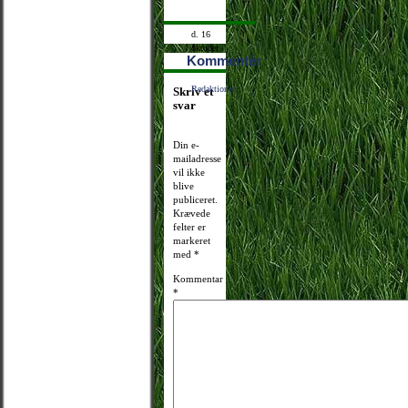
d. 16
oktober
Kommentér
2010
17:00:29
Redaktionen
Skriv et
svar
Din e-
mailadresse
vil ikke
blive
publiceret.
Krævede
felter er
markeret
med
*
Kommentar
*