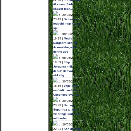
til stuen: Sådan
skaber man…
d. 29/08/2025
23:43 |
De bedste
fodbold-inspirerede
spil
d. 30/06/2025
19:25 |
Medie:
Nørgaard skal til
Arsenal-lægetjek
denne uge
d. 08/06/2025
10:39 |
Filip
Jørgensen fik
debut: Det var
virkelig…
d. 30/05/2025
16:46 |
Vejle-boss
om Velkov-aftale:
Ubetinget loyalitet
d. 29/05/2025
23:23 |
Den nye
Superliga-tv-aftale
vil bringe klubberne
milliarder…
d. 26/05/2025
22:21 |
Kan du stole