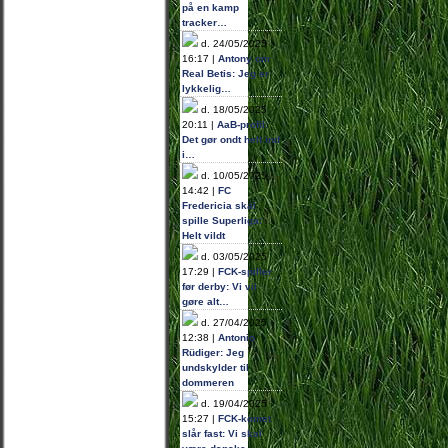
på en kamp
tracker…
d. 24/05/2025
16:17 |
Antony om
Real Betis: Jeg er
lykkelig…
d. 18/05/2025
20:11 |
AaB-profil:
Det gør ondt helt ind
i…
d. 10/05/2025
14:42 |
FC
Fredericia skal
spille Superliga:
Helt vildt
d. 03/05/2025
17:29 |
FCK-spiller
før derby: Vi vil
gøre alt…
d. 27/04/2025
12:38 |
Antonio
Rüdiger: Jeg
undskylder til
dommeren
d. 19/04/2025
15:27 |
FCK-komet
slår fast: Vi skal