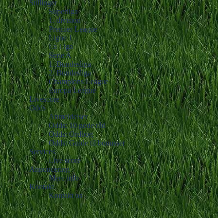
Stillinger
Superliga
1. division
Premier League
Ligue 1
La Liga
Serie A
1. Bundesliga
2. Bundesliga
Champions League
Europa League
Livescore
Odds
Anmeldelser
Odds: 10 gode råd
Odds: Ordbog
Odds: Guide til bonusser
Services
Live score
Annoncering
Mere info
Kontakt
Kontakt os