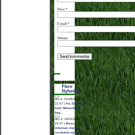
Navn
*
E-mail
*
Website
Flere
Nyheder
d. 01/06/2026
22:57 |
Fra 32 til 48
hold: Mekanikken
bag…
d. 16/03/2026
23:37 |
Álvaro
Arbeloas interne
revolution og Real