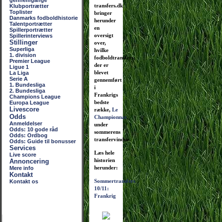
gennemgange
transfers.dk
Klubportrætter
Toplister
bringer
Danmarks fodboldhistorie
herunder
Talentportrætter
en
Spillerportrætter
oversigt
Spillerinterviews
Stillinger
over,
Superliga
hvilke
1. division
fodboldtransfers,
Premier League
der er
Ligue 1
blevet
La Liga
Serie A
gennemført
1. Bundesliga
i
2. Bundesliga
Frankrigs
Champions League
bedste
Europa League
Livescore
række,
Le
Odds
Championnat
,
Anmeldelser
under
Odds: 10 gode råd
sommerens
Odds: Ordbog
transfervindue.
Odds: Guide til bonusser
Services
Læs hele
Live score
historien
Annoncering
herunder:
Mere info
Kontakt
Sommertransfers
Kontakt os
10/11:
Frankrig