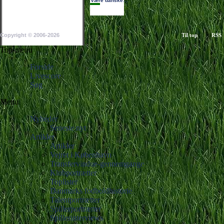
være danske…
Copyright © 2006-2026
Til top
RSS
Top-menu
Forside
Livescore
Søg
Menu
Nyheder
Seneste nyt
Artikler
Artikler
Vejret i København
Transfervindue-gennemgange
Klubportrætter
Toplister
Danmarks fodboldhistorie
Talentportrætter
Spillerportrætter
Spillerinterviews