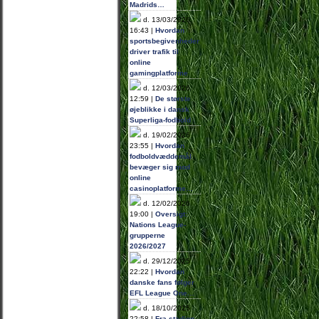
Madrids…
d. 13/03/2026
16:43 |
Hvordan
sportsbegivenheder
driver trafik til
online
gamingplatforme
d. 12/03/2026
12:59 |
De største
øjeblikke i dansk
Superliga-fodbold
d. 19/02/2026
23:55 |
Hvordan
fodboldvæddemål
bevæger sig mod
online
casinoplatforme…
d. 12/02/2026
19:00 |
Oversigt:
Nations League-
grupperne
2026/2027
d. 29/12/2025
22:22 |
Hvordan
danske fans følger
EFL League One…
d. 18/10/2025
22:58 |
Fra stadion