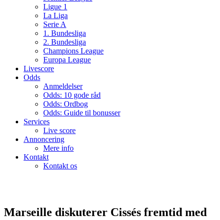
Ligue 1
La Liga
Serie A
1. Bundesliga
2. Bundesliga
Champions League
Europa League
Livescore
Odds
Anmeldelser
Odds: 10 gode råd
Odds: Ordbog
Odds: Guide til bonusser
Services
Live score
Annoncering
Mere info
Kontakt
Kontakt os
Marseille diskuterer Cissés fremtid med