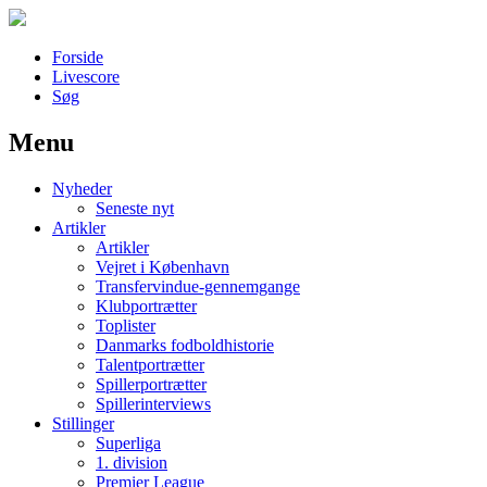
Forside
Livescore
Søg
Menu
Наши партнеры
Nyheder
лучшие займы
Seneste nyt
Artikler
Artikler
Vejret i København
Transfervindue-gennemgange
Klubportrætter
Toplister
Danmarks fodboldhistorie
Talentportrætter
Spillerportrætter
Spillerinterviews
Stillinger
Superliga
1. division
Premier League