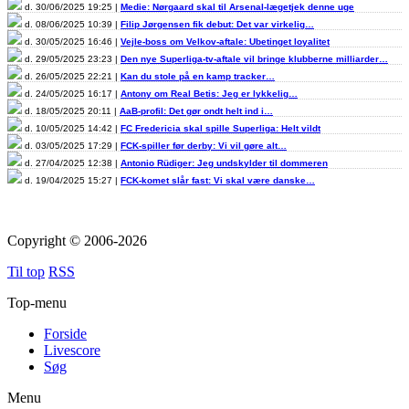
d. 30/06/2025 19:25 |
Medie: Nørgaard skal til Arsenal-lægetjek denne uge
d. 08/06/2025 10:39 |
Filip Jørgensen fik debut: Det var virkelig…
d. 30/05/2025 16:46 |
Vejle-boss om Velkov-aftale: Ubetinget loyalitet
d. 29/05/2025 23:23 |
Den nye Superliga-tv-aftale vil bringe klubberne milliarder…
d. 26/05/2025 22:21 |
Kan du stole på en kamp tracker…
d. 24/05/2025 16:17 |
Antony om Real Betis: Jeg er lykkelig…
d. 18/05/2025 20:11 |
AaB-profil: Det gør ondt helt ind i…
d. 10/05/2025 14:42 |
FC Fredericia skal spille Superliga: Helt vildt
d. 03/05/2025 17:29 |
FCK-spiller før derby: Vi vil gøre alt…
d. 27/04/2025 12:38 |
Antonio Rüdiger: Jeg undskylder til dommeren
d. 19/04/2025 15:27 |
FCK-komet slår fast: Vi skal være danske…
Copyright © 2006-2026
Til top
RSS
Top-menu
Forside
Livescore
Søg
Menu