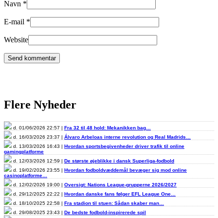
Navn
*
E-mail
*
Website
Flere Nyheder
d. 01/06/2026 22:57 |
Fra 32 til 48 hold: Mekanikken bag…
d. 16/03/2026 23:37 |
Álvaro Arbeloas interne revolution og Real Madrids…
d. 13/03/2026 16:43 |
Hvordan sportsbegivenheder driver trafik til online
gamingplatforme
d. 12/03/2026 12:59 |
De største øjeblikke i dansk Superliga-fodbold
d. 19/02/2026 23:55 |
Hvordan fodboldvæddemål bevæger sig mod online
casinoplatforme…
d. 12/02/2026 19:00 |
Oversigt: Nations League-grupperne 2026/2027
d. 29/12/2025 22:22 |
Hvordan danske fans følger EFL League One…
d. 18/10/2025 22:58 |
Fra stadion til stuen: Sådan skaber man…
d. 29/08/2025 23:43 |
De bedste fodbold-inspirerede spil