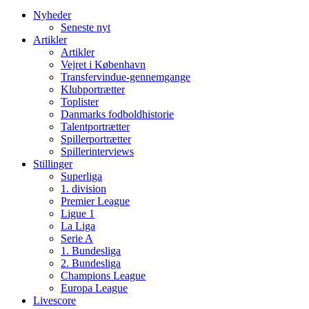
Nyheder
Seneste nyt
Artikler
Artikler
Vejret i København
Transfervindue-gennemgange
Klubportrætter
Toplister
Danmarks fodboldhistorie
Talentportrætter
Spillerportrætter
Spillerinterviews
Stillinger
Superliga
1. division
Premier League
Ligue 1
La Liga
Serie A
1. Bundesliga
2. Bundesliga
Champions League
Europa League
Livescore