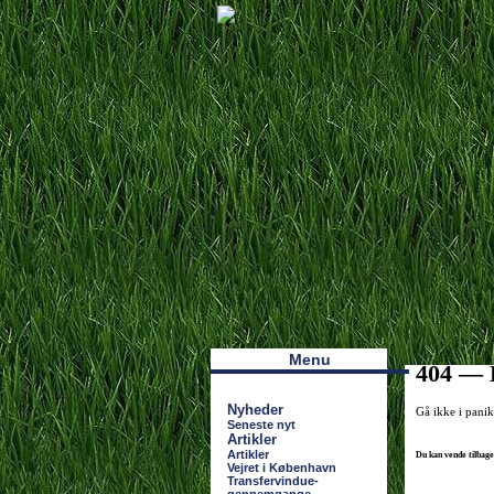
Наши партнеры
лучшие займы
Menu
404 — H
Nyheder
Gå ikke i pani
Seneste nyt
Artikler
Artikler
Du kan vende tilbag
Vejret i København
Transfervindue-