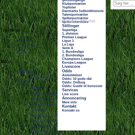
gennemgange
Klubportrætter
Toplister
Danmarks fodboldhistorie
Talentportrætter
Spillerportrætter
Copyright © 2006-2026
Spillerinterviews
Stillinger
Top-menu
Superliga
1. division
Premier League
Forside
Ligue 1
La Liga
Livescore
Serie A
Søg
1. Bundesliga
2. Bundesliga
Champions League
Menu
Europa League
Livescore
Odds
Nyheder
Anmeldelser
Seneste nyt
Odds: 10 gode råd
Artikler
Odds: Ordbog
Odds: Guide til bonusser
Artikler
Services
Vejret i København
Live score
Annoncering
Transfervindue-gennemgange
Mere info
Klubportrætter
Kontakt
Toplister
Kontakt os
Danmarks fodboldhistorie
Talentportrætter
Spillerportrætter
Spillerinterviews