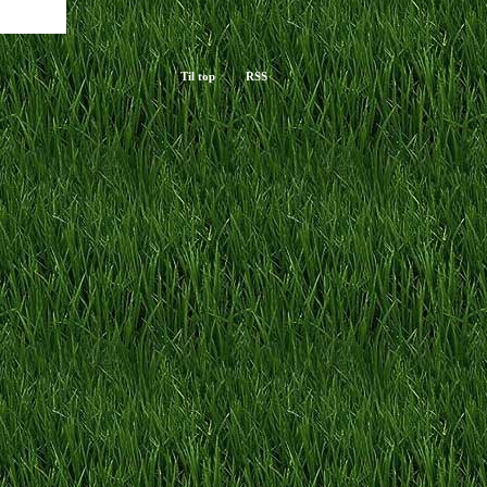
Til top
RSS