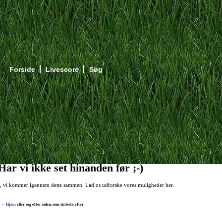
Forside
Livescore
Søg
ar vi ikke set hinanden før ;-)
k, vi kommer igennem dette sammen. Lad os udforske vores muligheder her.
e
← Hjem
eller søg efter siden, som du ledte efter