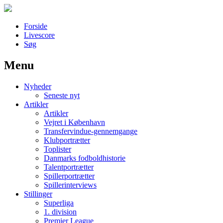
Forside
Livescore
Søg
Menu
Наши партнеры
Nyheder
лучшие займы
Seneste nyt
Artikler
Artikler
Vejret i København
Transfervindue-gennemgange
Klubportrætter
Toplister
Danmarks fodboldhistorie
Talentportrætter
Spillerportrætter
Spillerinterviews
Stillinger
Superliga
1. division
Premier League