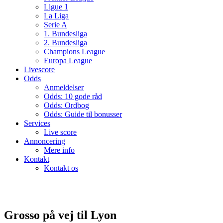
Ligue 1
La Liga
Serie A
1. Bundesliga
2. Bundesliga
Champions League
Europa League
Livescore
Odds
Anmeldelser
Odds: 10 gode råd
Odds: Ordbog
Odds: Guide til bonusser
Services
Live score
Annoncering
Mere info
Kontakt
Kontakt os
Grosso på vej til Lyon