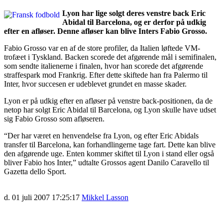
Lyon har lige solgt deres venstre back Eric
Abidal til Barcelona, og er derfor på udkig
efter en afløser. Denne afløser kan blive Inters Fabio Grosso.
Fabio Grosso var en af de store profiler, da Italien løftede VM-
trofæet i Tyskland. Backen scorede det afgørende mål i semifinalen,
som sendte italienerne i finalen, hvor han scorede det afgørende
straffespark mod Frankrig. Efter dette skiftede han fra Palermo til
Inter, hvor succesen er udeblevet grundet en masse skader.
Lyon er på udkig efter en afløser på venstre back-positionen, da de
netop har solgt Eric Abidal til Barcelona, og Lyon skulle have udset
sig Fabio Grosso som afløseren.
“Der har været en henvendelse fra Lyon, og efter Eric Abidals
transfer til Barcelona, kan forhandlingerne tage fart. Dette kan blive
den afgørende uge. Enten kommer skiftet til Lyon i stand eller også
bliver Fabio hos Inter,” udtalte Grossos agent Danilo Caravello til
Gazetta dello Sport.
d. 01 juli 2007 17:25:17
Mikkel Lasson