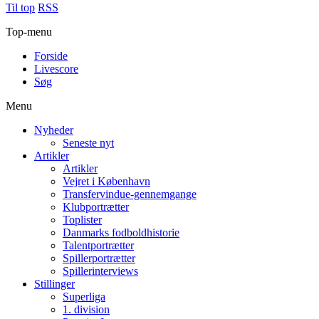
Til top
RSS
Top-menu
Forside
Livescore
Søg
Menu
Nyheder
Seneste nyt
Artikler
Artikler
Vejret i København
Transfervindue-gennemgange
Klubportrætter
Toplister
Danmarks fodboldhistorie
Talentportrætter
Spillerportrætter
Spillerinterviews
Stillinger
Superliga
1. division