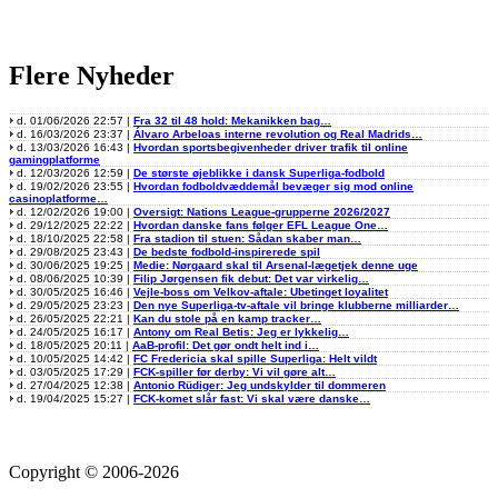
Flere Nyheder
d. 01/06/2026 22:57 |
Fra 32 til 48 hold: Mekanikken bag…
d. 16/03/2026 23:37 |
Álvaro Arbeloas interne revolution og Real Madrids…
d. 13/03/2026 16:43 |
Hvordan sportsbegivenheder driver trafik til online
gamingplatforme
d. 12/03/2026 12:59 |
De største øjeblikke i dansk Superliga-fodbold
d. 19/02/2026 23:55 |
Hvordan fodboldvæddemål bevæger sig mod online
casinoplatforme…
d. 12/02/2026 19:00 |
Oversigt: Nations League-grupperne 2026/2027
d. 29/12/2025 22:22 |
Hvordan danske fans følger EFL League One…
d. 18/10/2025 22:58 |
Fra stadion til stuen: Sådan skaber man…
d. 29/08/2025 23:43 |
De bedste fodbold-inspirerede spil
d. 30/06/2025 19:25 |
Medie: Nørgaard skal til Arsenal-lægetjek denne uge
d. 08/06/2025 10:39 |
Filip Jørgensen fik debut: Det var virkelig…
d. 30/05/2025 16:46 |
Vejle-boss om Velkov-aftale: Ubetinget loyalitet
d. 29/05/2025 23:23 |
Den nye Superliga-tv-aftale vil bringe klubberne milliarder…
d. 26/05/2025 22:21 |
Kan du stole på en kamp tracker…
d. 24/05/2025 16:17 |
Antony om Real Betis: Jeg er lykkelig…
d. 18/05/2025 20:11 |
AaB-profil: Det gør ondt helt ind i…
d. 10/05/2025 14:42 |
FC Fredericia skal spille Superliga: Helt vildt
d. 03/05/2025 17:29 |
FCK-spiller før derby: Vi vil gøre alt…
d. 27/04/2025 12:38 |
Antonio Rüdiger: Jeg undskylder til dommeren
d. 19/04/2025 15:27 |
FCK-komet slår fast: Vi skal være danske…
Copyright © 2006-2026