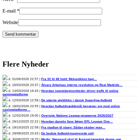
E-mail
*
Website
Flere Nyheder
d. 01/06/2026 22:57 |
Fra 32 til 48 hold: Mekanikken bag…
d. 16/03/2026 23:37 |
Álvaro Arbeloas interne revolution og Real Madrids…
d. 13/03/2026 16:43 |
Hvordan sportsbegivenheder driver trafik til online
gamingplatforme
d. 12/03/2026 12:59 |
De største øjeblikke i dansk Superliga-fodbold
d. 19/02/2026 23:55 |
Hvordan fodboldvæddemål bevæger sig mod online
casinoplatforme…
d. 12/02/2026 19:00 |
Oversigt: Nations League-grupperne 2026/2027
d. 29/12/2025 22:22 |
Hvordan danske fans følger EFL League One…
d. 18/10/2025 22:58 |
Fra stadion til stuen: Sådan skaber man…
d. 29/08/2025 23:43 |
De bedste fodbold-inspirerede spil
d. 30/06/2025 19:25 |
Medie: Nørgaard skal til Arsenal-lægetjek denne uge