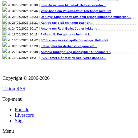
d. 08/06/2025 10:39 |
Filip Jørgensen fik debut: Det var virkelig…
d. 30/05/2025 16:46 |
Vejle-boss om Velkov-aftale: Ubetinget loyalitet
d. 29/05/2025 23:23 |
Den nye Superliga-tv-aftale vil bringe klubberne milliarder…
d. 26/05/2025 22:21 |
Kan du stole på en kamp tracker…
d. 24/05/2025 16:17 |
Antony om Real Betis: Jeg er lykkelig…
d. 18/05/2025 20:11 |
AaB-profil: Det gør ondt helt ind i…
d. 10/05/2025 14:42 |
FC Fredericia skal spille Superliga: Helt vildt
d. 03/05/2025 17:29 |
FCK-spiller før derby: Vi vil gøre alt…
d. 27/04/2025 12:38 |
Antonio Rüdiger: Jeg undskylder til dommeren
d. 19/04/2025 15:27 |
FCK-komet slår fast: Vi skal være danske…
Copyright © 2006-2026
Til top
RSS
Top-menu
Forside
Livescore
Søg
Menu