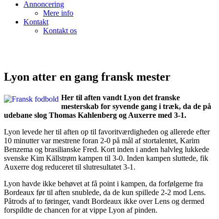
Annoncering
Mere info
Kontakt
Kontakt os
Lyon atter en gang fransk mester
Her til aften vandt Lyon det franske
mesterskab for syvende gang i træk, da de på
udebane slog Thomas Kahlenberg og Auxerre med 3-1.
Lyon levede her til aften op til favoritværdigheden og allerede efter
10 minutter var mestrene foran 2-0 på mål af stortalentet, Karim
Benzema og brasilianske Fred. Kort inden i anden halvleg lukkede
svenske Kim Källstrøm kampen til 3-0. Inden kampen sluttede, fik
Auxerre dog reduceret til slutresultatet 3-1.
Lyon havde ikke behøvet at få point i kampen, da forfølgerne fra
Bordeaux før til aften snublede, da de kun spillede 2-2 mod Lens.
Påtrods af to føringer, vandt Bordeaux ikke over Lens og dermed
forspildte de chancen for at vippe Lyon af pinden.