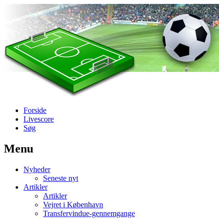
Forside
Livescore
Søg
Menu
Наши партнеры
Nyheder
лучшие займы
Seneste nyt
Artikler
Artikler
Vejret i København
Transfervindue-gennemgange