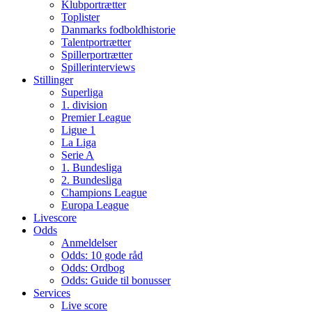
Klubportrætter
Toplister
Danmarks fodboldhistorie
Talentportrætter
Spillerportrætter
Spillerinterviews
Stillinger
Superliga
1. division
Premier League
Ligue 1
La Liga
Serie A
1. Bundesliga
2. Bundesliga
Champions League
Europa League
Livescore
Odds
Anmeldelser
Odds: 10 gode råd
Odds: Ordbog
Odds: Guide til bonusser
Services
Live score