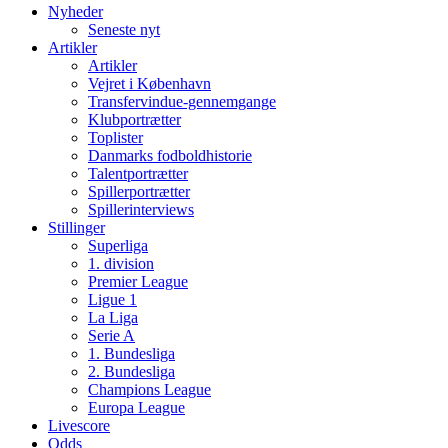
Nyheder
Seneste nyt
Artikler
Artikler
Vejret i København
Transfervindue-gennemgange
Klubportrætter
Toplister
Danmarks fodboldhistorie
Talentportrætter
Spillerportrætter
Spillerinterviews
Stillinger
Superliga
1. division
Premier League
Ligue 1
La Liga
Serie A
1. Bundesliga
2. Bundesliga
Champions League
Europa League
Livescore
Odds