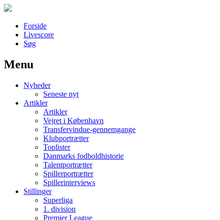
Forside
Livescore
Søg
Menu
Наши партнеры
Nyheder
лучшие займы
Seneste nyt
Artikler
Artikler
Vejret i København
Transfervindue-gennemgange
Klubportrætter
Toplister
Danmarks fodboldhistorie
Talentportrætter
Spillerportrætter
Spillerinterviews
Stillinger
Superliga
1. division
Premier League