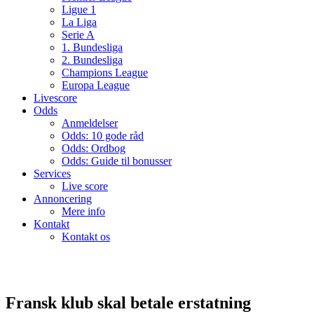
Ligue 1
La Liga
Serie A
1. Bundesliga
2. Bundesliga
Champions League
Europa League
Livescore
Odds
Anmeldelser
Odds: 10 gode råd
Odds: Ordbog
Odds: Guide til bonusser
Services
Live score
Annoncering
Mere info
Kontakt
Kontakt os
Fransk klub skal betale erstatning