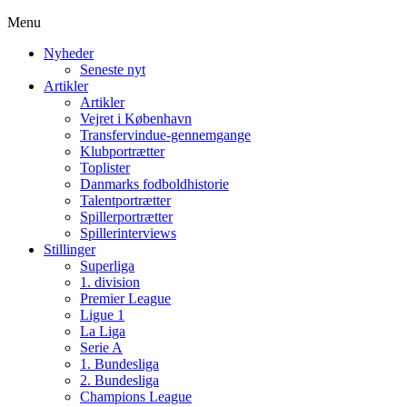
Menu
Nyheder
Seneste nyt
Artikler
Artikler
Vejret i København
Transfervindue-gennemgange
Klubportrætter
Toplister
Danmarks fodboldhistorie
Talentportrætter
Spillerportrætter
Spillerinterviews
Stillinger
Superliga
1. division
Premier League
Ligue 1
La Liga
Serie A
1. Bundesliga
2. Bundesliga
Champions League