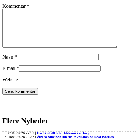
Kommentar
*
Navn
*
E-mail
*
Website
Flere Nyheder
d. 01/06/2026 22:57 |
Fra 32 til 48 hold: Mekanikken bag…
d. 16/03/2026 23:37 |
Álvaro Arbeloas interne revolution og Real Madrids…