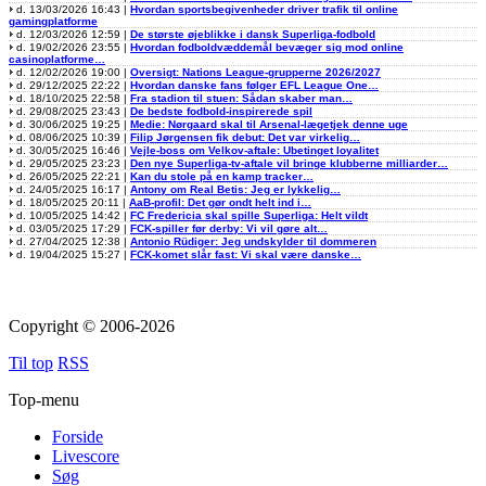
d. 13/03/2026 16:43 |
Hvordan sportsbegivenheder driver trafik til online
gamingplatforme
d. 12/03/2026 12:59 |
De største øjeblikke i dansk Superliga-fodbold
d. 19/02/2026 23:55 |
Hvordan fodboldvæddemål bevæger sig mod online
casinoplatforme…
d. 12/02/2026 19:00 |
Oversigt: Nations League-grupperne 2026/2027
d. 29/12/2025 22:22 |
Hvordan danske fans følger EFL League One…
d. 18/10/2025 22:58 |
Fra stadion til stuen: Sådan skaber man…
d. 29/08/2025 23:43 |
De bedste fodbold-inspirerede spil
d. 30/06/2025 19:25 |
Medie: Nørgaard skal til Arsenal-lægetjek denne uge
d. 08/06/2025 10:39 |
Filip Jørgensen fik debut: Det var virkelig…
d. 30/05/2025 16:46 |
Vejle-boss om Velkov-aftale: Ubetinget loyalitet
d. 29/05/2025 23:23 |
Den nye Superliga-tv-aftale vil bringe klubberne milliarder…
d. 26/05/2025 22:21 |
Kan du stole på en kamp tracker…
d. 24/05/2025 16:17 |
Antony om Real Betis: Jeg er lykkelig…
d. 18/05/2025 20:11 |
AaB-profil: Det gør ondt helt ind i…
d. 10/05/2025 14:42 |
FC Fredericia skal spille Superliga: Helt vildt
d. 03/05/2025 17:29 |
FCK-spiller før derby: Vi vil gøre alt…
d. 27/04/2025 12:38 |
Antonio Rüdiger: Jeg undskylder til dommeren
d. 19/04/2025 15:27 |
FCK-komet slår fast: Vi skal være danske…
Copyright © 2006-2026
Til top
RSS
Top-menu
Forside
Livescore
Søg