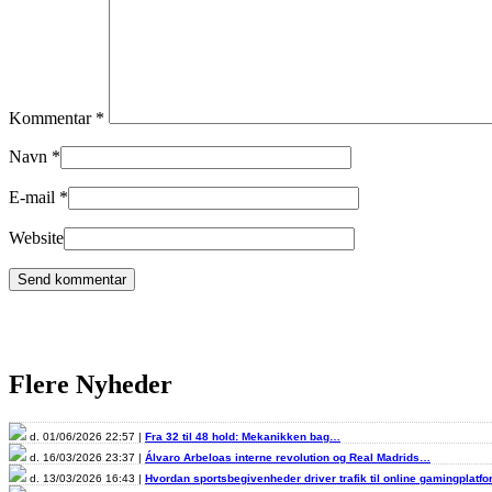
Kommentar
*
Navn
*
E-mail
*
Website
Flere Nyheder
d. 01/06/2026 22:57 |
Fra 32 til 48 hold: Mekanikken bag…
d. 16/03/2026 23:37 |
Álvaro Arbeloas interne revolution og Real Madrids…
d. 13/03/2026 16:43 |
Hvordan sportsbegivenheder driver trafik til online gamingplatf