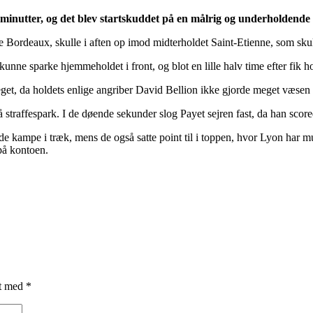
i minutter, og det blev startskuddet på en målrig og underholdend
e Bordeaux, skulle i aften op imod midterholdet Saint-Etienne, som skull
unne sparke hjemmeholdet i front, og blot en lille halv time efter fik 
et, da holdets enlige angriber David Bellion ikke gjorde meget væsen 
 straffespark. I de døende sekunder slog Payet sejren fast, da han scored
ede kampe i træk, mens de også satte point til i toppen, hvor Lyon har mu
på kontoen.
et med
*