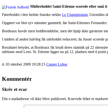
Midterholdet Saint-Etienne scorede efter små t
Førerholdet i den bedste franske række
Le Championnat
, Girondins d
Opgøret var blot syv minutter gammelt, før Saint-Etiennes Fernandez k
Bordeaux havde mest boldbesiddelse, men det hjalp ikke gæsterne meg
I midten af anden halvleg fik udeholdet reduceret, da Jussie scorede på
Resultatet betyder, at Bordeaux fik brudt deres statistik på 22 ubesejr
udebane mod Lens. St. Etienne ligger nu på 12. pladsen med ti point 
d. 03 oktober 2009 19:28:15
Casper Lohse
Kommentér
Skriv et svar
Din e-mailadresse vil ikke blive publiceret.
Krævede felter er marker