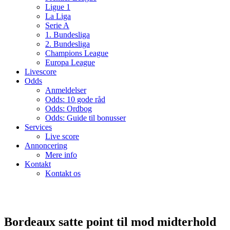
Ligue 1
La Liga
Serie A
1. Bundesliga
2. Bundesliga
Champions League
Europa League
Livescore
Odds
Anmeldelser
Odds: 10 gode råd
Odds: Ordbog
Odds: Guide til bonusser
Services
Live score
Annoncering
Mere info
Kontakt
Kontakt os
Bordeaux satte point til mod midterhold