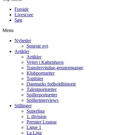
Forside
Livescore
Søg
Menu
Nyheder
Seneste nyt
Artikler
Artikler
Vejret i København
Transfervindue-gennemgange
Klubportrætter
Toplister
Danmarks fodboldhistorie
Talentportrætter
Spillerportrætter
Spillerinterviews
Stillinger
Superliga
1. division
Premier League
Ligue 1
La Liga