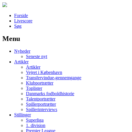
Forside
Livescore
Søg
Menu
Наши партнеры
Nyheder
лучшие займы
Seneste nyt
Artikler
Artikler
Vejret i København
Transfervindue-gennemgange
Klubportrætter
Toplister
Danmarks fodboldhistorie
Talentportrætter
Spillerportrætter
Spillerinterviews
Stillinger
Superliga
1. division
Premier League