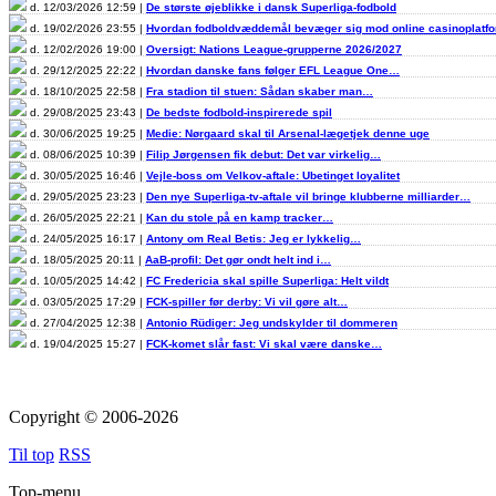
d. 12/03/2026 12:59 |
De største øjeblikke i dansk Superliga-fodbold
d. 19/02/2026 23:55 |
Hvordan fodboldvæddemål bevæger sig mod online casinoplat
d. 12/02/2026 19:00 |
Oversigt: Nations League-grupperne 2026/2027
d. 29/12/2025 22:22 |
Hvordan danske fans følger EFL League One…
d. 18/10/2025 22:58 |
Fra stadion til stuen: Sådan skaber man…
d. 29/08/2025 23:43 |
De bedste fodbold-inspirerede spil
d. 30/06/2025 19:25 |
Medie: Nørgaard skal til Arsenal-lægetjek denne uge
d. 08/06/2025 10:39 |
Filip Jørgensen fik debut: Det var virkelig…
d. 30/05/2025 16:46 |
Vejle-boss om Velkov-aftale: Ubetinget loyalitet
d. 29/05/2025 23:23 |
Den nye Superliga-tv-aftale vil bringe klubberne milliarder…
d. 26/05/2025 22:21 |
Kan du stole på en kamp tracker…
d. 24/05/2025 16:17 |
Antony om Real Betis: Jeg er lykkelig…
d. 18/05/2025 20:11 |
AaB-profil: Det gør ondt helt ind i…
d. 10/05/2025 14:42 |
FC Fredericia skal spille Superliga: Helt vildt
d. 03/05/2025 17:29 |
FCK-spiller før derby: Vi vil gøre alt…
d. 27/04/2025 12:38 |
Antonio Rüdiger: Jeg undskylder til dommeren
d. 19/04/2025 15:27 |
FCK-komet slår fast: Vi skal være danske…
Copyright © 2006-2026
Til top
RSS
Top-menu