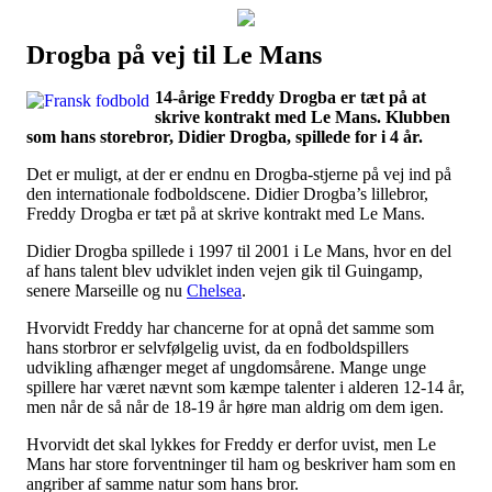
Drogba på vej til Le Mans
Наши партнеры
14-årige Freddy Drogba er tæt på at
лучшие займы
skrive kontrakt med Le Mans. Klubben
som hans storebror, Didier Drogba, spillede for i 4 år.
Det er muligt, at der er endnu en Drogba-stjerne på vej ind på
den internationale fodboldscene. Didier Drogba’s lillebror,
Freddy Drogba er tæt på at skrive kontrakt med Le Mans.
Didier Drogba spillede i 1997 til 2001 i Le Mans, hvor en del
af hans talent blev udviklet inden vejen gik til Guingamp,
senere Marseille og nu
Chelsea
.
Hvorvidt Freddy har chancerne for at opnå det samme som
hans storbror er selvfølgelig uvist, da en fodboldspillers
udvikling afhænger meget af ungdomsårene. Mange unge
spillere har været nævnt som kæmpe talenter i alderen 12-14 år,
men når de så når de 18-19 år høre man aldrig om dem igen.
Hvorvidt det skal lykkes for Freddy er derfor uvist, men Le
Mans har store forventninger til ham og beskriver ham som en
angriber af samme natur som hans bror.