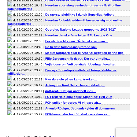
d. 13/03/2026 16:43 |
Hvordan sportsbegivenheder driver trafik til online
gamingplatforme
d. 12/03/2026 12:59 |
De største øjeblikke i dansk Superliga-fodbold
d. 19/02/2026 23:55 |
Hvordan fodboldvæddemål bevæger sig mod online
casinoplatforme…
d. 12/02/2026 19:00 |
Oversigt: Nations League-grupperne 2026/2027
d. 29/12/2025 22:22 |
Hvordan danske fans følger EFL League One…
d. 18/10/2025 22:58 |
Fra stadion til stuen: Sådan skaber man…
d. 29/08/2025 23:43 |
De bedste fodbold-inspirerede spil
d. 30/06/2025 19:25 |
Medie: Nørgaard skal til Arsenal-lægetjek denne uge
d. 08/06/2025 10:39 |
Filip Jørgensen fik debut: Det var virkelig…
d. 30/05/2025 16:46 |
Vejle-boss om Velkov-aftale: Ubetinget loyalitet
d. 29/05/2025 23:23 |
Den nye Superliga-tv-aftale vil bringe klubberne
milliarder…
d. 26/05/2025 22:21 |
Kan du stole på en kamp tracker…
d. 24/05/2025 16:17 |
Antony om Real Betis: Jeg er lykkelig…
d. 18/05/2025 20:11 |
AaB-profil: Det gør ondt helt ind i…
d. 10/05/2025 14:42 |
FC Fredericia skal spille Superliga: Helt vildt
d. 03/05/2025 17:29 |
FCK-spiller før derby: Vi vil gøre alt…
d. 27/04/2025 12:38 |
Antonio Rüdiger: Jeg undskylder til dommeren
d. 19/04/2025 15:27 |
FCK-komet slår fast: Vi skal være danske…