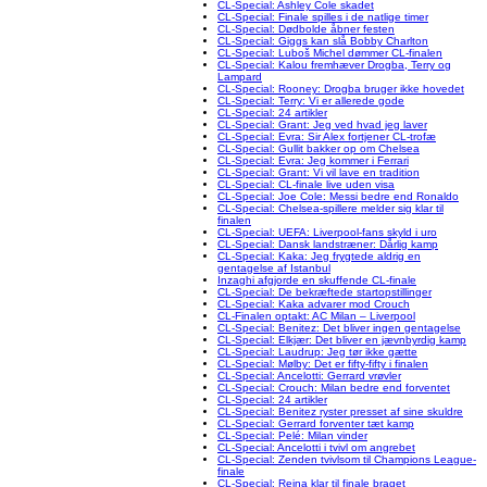
CL-Special: Ashley Cole skadet
CL-Special: Finale spilles i de natlige timer
CL-Special: Dødbolde åbner festen
CL-Special: Giggs kan slå Bobby Charlton
CL-Special: Luboš Michel dømmer CL-finalen
CL-Special: Kalou fremhæver Drogba, Terry og
Lampard
CL-Special: Rooney: Drogba bruger ikke hovedet
CL-Special: Terry: Vi er allerede gode
CL-Special: 24 artikler
CL-Special: Grant: Jeg ved hvad jeg laver
CL-Special: Evra: Sir Alex fortjener CL-trofæ
CL-Special: Gullit bakker op om Chelsea
CL-Special: Evra: Jeg kommer i Ferrari
CL-Special: Grant: Vi vil lave en tradition
CL-Special: CL-finale live uden visa
CL-Special: Joe Cole: Messi bedre end Ronaldo
CL-Special: Chelsea-spillere melder sig klar til
finalen
CL-Special: UEFA: Liverpool-fans skyld i uro
CL-Special: Dansk landstræner: Dårlig kamp
CL-Special: Kaka: Jeg frygtede aldrig en
gentagelse af Istanbul
Inzaghi afgjorde en skuffende CL-finale
CL-Special: De bekræftede startopstillinger
CL-Special: Kaka advarer mod Crouch
CL-Finalen optakt: AC Milan – Liverpool
CL-Special: Benitez: Det bliver ingen gentagelse
CL-Special: Elkjær: Det bliver en jævnbyrdig kamp
CL-Special: Laudrup: Jeg tør ikke gætte
CL-Special: Mølby: Det er fifty-fifty i finalen
CL-Special: Ancelotti: Gerrard vrøvler
CL-Special: Crouch: Milan bedre end forventet
CL-Special: 24 artikler
CL-Special: Benitez ryster presset af sine skuldre
CL-Special: Gerrard forventer tæt kamp
CL-Special: Pelé: Milan vinder
CL-Special: Ancelotti i tvivl om angrebet
CL-Special: Zenden tvivlsom til Champions League-
finale
CL-Special: Reina klar til finale braget