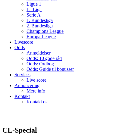
Ligue 1
La Liga
Serie A
1. Bundesliga
2. Bundesliga
Champions League
Europa League
Livescore
Odds
Anmeldelser
Odds: 10 gode råd
Odds: Ordbog
Odds: Guide til bonusser
Services
Live score
Annoncering
Mere info
Kontakt
Kontakt os
CL-Special