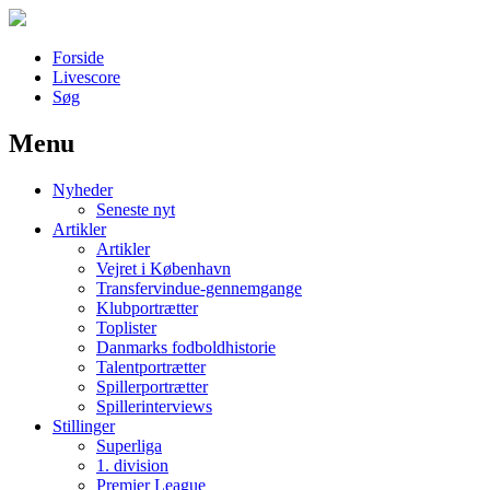
Forside
Livescore
Søg
Menu
Наши партнеры
Nyheder
лучшие займы
Seneste nyt
Artikler
Artikler
Vejret i København
Transfervindue-gennemgange
Klubportrætter
Toplister
Danmarks fodboldhistorie
Talentportrætter
Spillerportrætter
Spillerinterviews
Stillinger
Superliga
1. division
Premier League