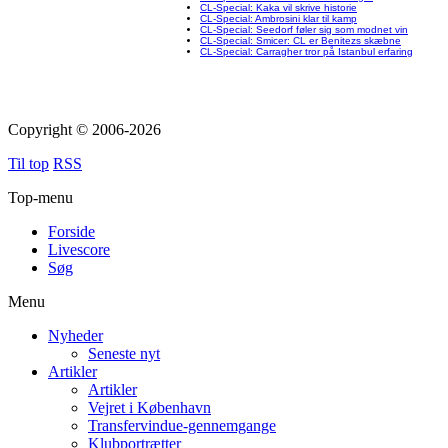
CL-Special: Kaka vil skrive historie
CL-Special: Ambrosini klar til kamp
CL-Special: Seedorf føler sig som modnet vin
CL-Special: Smicer: CL er Benitezs skæbne
CL-Special: Carragher tror på Istanbul erfaring
Copyright © 2006-2026
Til top
RSS
Top-menu
Forside
Livescore
Søg
Menu
Nyheder
Seneste nyt
Artikler
Artikler
Vejret i København
Transfervindue-gennemgange
Klubportrætter