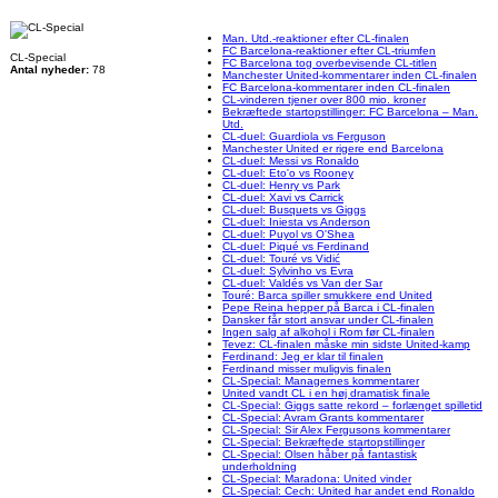
Man. Utd.-reaktioner efter CL-finalen
FC Barcelona-reaktioner efter CL-triumfen
CL-Special
FC Barcelona tog overbevisende CL-titlen
Antal nyheder:
78
Manchester United-kommentarer inden CL-finalen
FC Barcelona-kommentarer inden CL-finalen
CL-vinderen tjener over 800 mio. kroner
Bekræftede startopstillinger: FC Barcelona – Man.
Utd.
CL-duel: Guardiola vs Ferguson
Manchester United er rigere end Barcelona
CL-duel: Messi vs Ronaldo
CL-duel: Eto'o vs Rooney
CL-duel: Henry vs Park
CL-duel: Xavi vs Carrick
CL-duel: Busquets vs Giggs
CL-duel: Iniesta vs Anderson
CL-duel: Puyol vs O'Shea
CL-duel: Piqué vs Ferdinand
CL-duel: Touré vs Vidić
CL-duel: Sylvinho vs Evra
CL-duel: Valdés vs Van der Sar
Touré: Barca spiller smukkere end United
Pepe Reina hepper på Barca i CL-finalen
Dansker får stort ansvar under CL-finalen
Ingen salg af alkohol i Rom før CL-finalen
Tevez: CL-finalen måske min sidste United-kamp
Ferdinand: Jeg er klar til finalen
Ferdinand misser muligvis finalen
CL-Special: Managernes kommentarer
United vandt CL i en høj dramatisk finale
CL-Special: Giggs satte rekord – forlænget spilletid
CL-Special: Avram Grants kommentarer
CL-Special: Sir Alex Fergusons kommentarer
CL-Special: Bekræftede startopstillinger
CL-Special: Olsen håber på fantastisk
underholdning
CL-Special: Maradona: United vinder
CL-Special: Cech: United har andet end Ronaldo