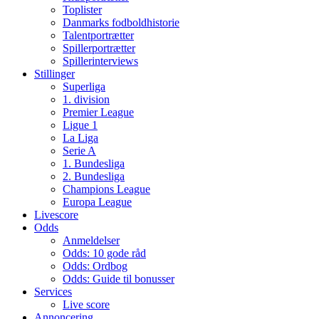
Toplister
Danmarks fodboldhistorie
Talentportrætter
Spillerportrætter
Spillerinterviews
Stillinger
Superliga
1. division
Premier League
Ligue 1
La Liga
Serie A
1. Bundesliga
2. Bundesliga
Champions League
Europa League
Livescore
Odds
Anmeldelser
Odds: 10 gode råd
Odds: Ordbog
Odds: Guide til bonusser
Services
Live score
Annoncering