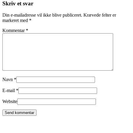
Skriv et svar
Din e-mailadresse vil ikke blive publiceret.
Krævede felter er
markeret med
*
Kommentar
*
Navn
*
E-mail
*
Website