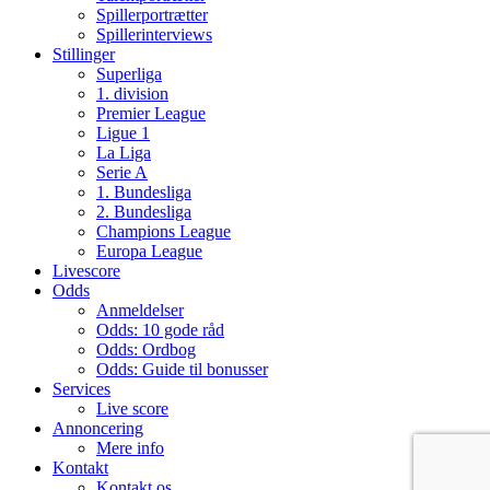
Spillerportrætter
Spillerinterviews
Stillinger
Superliga
1. division
Premier League
Ligue 1
La Liga
Serie A
1. Bundesliga
2. Bundesliga
Champions League
Europa League
Livescore
Odds
Anmeldelser
Odds: 10 gode råd
Odds: Ordbog
Odds: Guide til bonusser
Services
Live score
Annoncering
Mere info
Kontakt
Kontakt os