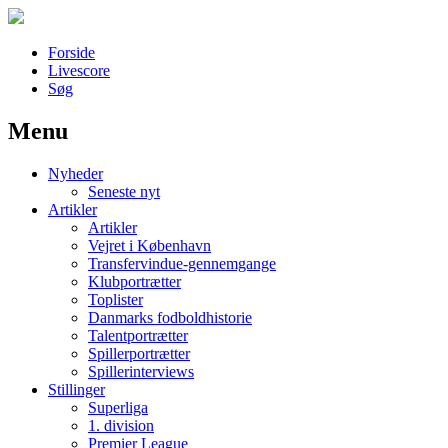
Forside
Livescore
Søg
Menu
Наши партнеры
Nyheder
лучшие займы
Seneste nyt
Artikler
Artikler
Vejret i København
Transfervindue-gennemgange
Klubportrætter
Toplister
Danmarks fodboldhistorie
Talentportrætter
Spillerportrætter
Spillerinterviews
Stillinger
Superliga
1. division
Premier League