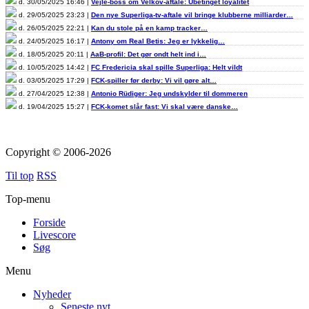
d. 30/05/2025 16:46 |
Vejle-boss om Velkov-aftale: Ubetinget loyalitet
d. 29/05/2025 23:23 |
Den nye Superliga-tv-aftale vil bringe klubberne milliarder…
d. 26/05/2025 22:21 |
Kan du stole på en kamp tracker…
d. 24/05/2025 16:17 |
Antony om Real Betis: Jeg er lykkelig…
d. 18/05/2025 20:11 |
AaB-profil: Det gør ondt helt ind i…
d. 10/05/2025 14:42 |
FC Fredericia skal spille Superliga: Helt vildt
d. 03/05/2025 17:29 |
FCK-spiller før derby: Vi vil gøre alt…
d. 27/04/2025 12:38 |
Antonio Rüdiger: Jeg undskylder til dommeren
d. 19/04/2025 15:27 |
FCK-komet slår fast: Vi skal være danske…
Copyright © 2006-2026
Til top
RSS
Top-menu
Forside
Livescore
Søg
Menu
Nyheder
Seneste nyt