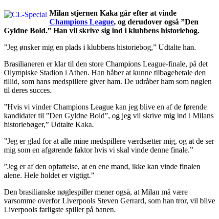
Milan stjernen Kaka går efter at vinde
Champions League
, og derudover også ”Den
Gyldne Bold.” Han vil skrive sig ind i klubbens historiebog.
”Jeg ønsker mig en plads i klubbens historiebog,” Udtalte han.
Brasilianeren er klar til den store Champions League-finale, på det
Olympiske Stadion i Athen. Han håber at kunne tilbagebetale den
tillid, som hans medspillere giver ham. De udråber ham som nøglen
til deres succes.
”Hvis vi vinder Champions League kan jeg blive en af de førende
kandidater til ”Den Gyldne Bold”, og jeg vil skrive mig ind i Milans
historiebøger,” Udtalte Kaka.
”Jeg er glad for at alle mine medspillere værdsætter mig, og at de ser
mig som en afgørende faktor hvis vi skal vinde denne finale.”
”Jeg er af den opfattelse, at en ene mand, ikke kan vinde finalen
alene. Hele holdet er vigtigt.”
Den brasilianske nøglespiller mener også, at Milan må være
varsomme overfor Liverpools Steven Gerrard, som han tror, vil blive
Liverpools farligste spiller på banen.