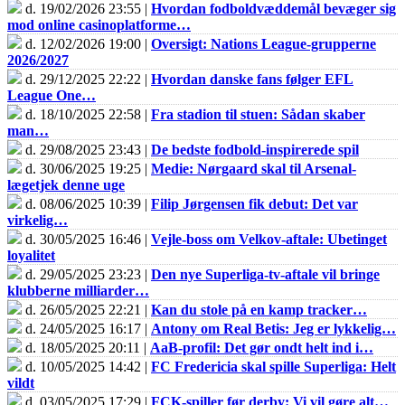
d. 19/02/2026 23:55 |
Hvordan fodboldvæddemål bevæger sig
mod online casinoplatforme…
d. 12/02/2026 19:00 |
Oversigt: Nations League-grupperne
2026/2027
d. 29/12/2025 22:22 |
Hvordan danske fans følger EFL
League One…
d. 18/10/2025 22:58 |
Fra stadion til stuen: Sådan skaber
man…
d. 29/08/2025 23:43 |
De bedste fodbold-inspirerede spil
d. 30/06/2025 19:25 |
Medie: Nørgaard skal til Arsenal-
lægetjek denne uge
d. 08/06/2025 10:39 |
Filip Jørgensen fik debut: Det var
virkelig…
d. 30/05/2025 16:46 |
Vejle-boss om Velkov-aftale: Ubetinget
loyalitet
d. 29/05/2025 23:23 |
Den nye Superliga-tv-aftale vil bringe
klubberne milliarder…
d. 26/05/2025 22:21 |
Kan du stole på en kamp tracker…
d. 24/05/2025 16:17 |
Antony om Real Betis: Jeg er lykkelig…
d. 18/05/2025 20:11 |
AaB-profil: Det gør ondt helt ind i…
d. 10/05/2025 14:42 |
FC Fredericia skal spille Superliga: Helt
vildt
d. 03/05/2025 17:29 |
FCK-spiller før derby: Vi vil gøre alt…