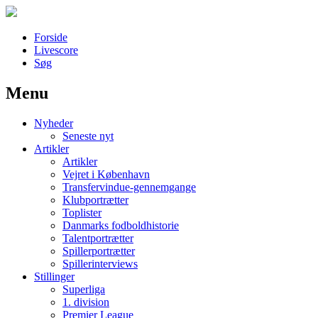
Forside
Livescore
Søg
Menu
Наши партнеры
Nyheder
лучшие займы
Seneste nyt
Artikler
Artikler
Vejret i København
Transfervindue-gennemgange
Klubportrætter
Toplister
Danmarks fodboldhistorie
Talentportrætter
Spillerportrætter
Spillerinterviews
Stillinger
Superliga
1. division
Premier League