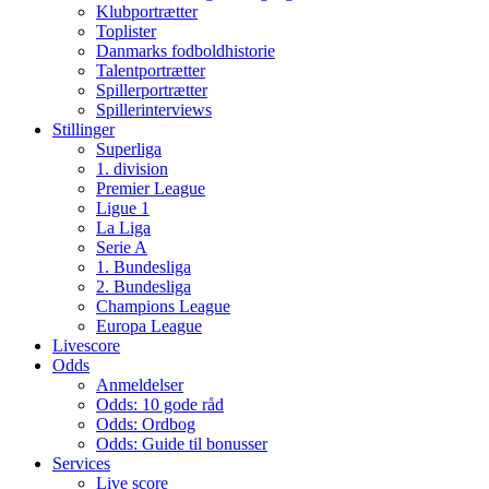
Klubportrætter
Toplister
Danmarks fodboldhistorie
Talentportrætter
Spillerportrætter
Spillerinterviews
Stillinger
Superliga
1. division
Premier League
Ligue 1
La Liga
Serie A
1. Bundesliga
2. Bundesliga
Champions League
Europa League
Livescore
Odds
Anmeldelser
Odds: 10 gode råd
Odds: Ordbog
Odds: Guide til bonusser
Services
Live score