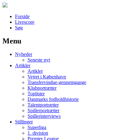
Forside
Livescore
Søg
Menu
Наши партнеры
Nyheder
лучшие займы
Seneste nyt
Artikler
Artikler
Vejret i København
Transfervindue-gennemgange
Klubportrætter
Toplister
Danmarks fodboldhistorie
Talentportrætter
Spillerportrætter
Spillerinterviews
Stillinger
Superliga
1. division
Premier League