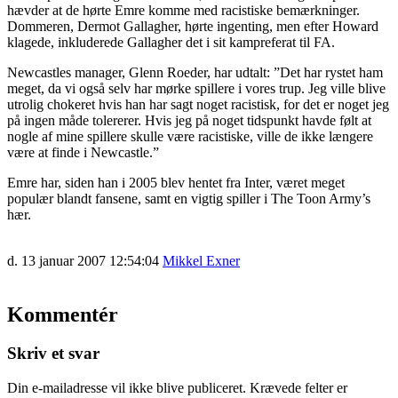
hævder at de hørte Emre komme med racistiske bemærkninger.
Dommeren, Dermot Gallagher, hørte ingenting, men efter Howard
klagede, inkluderede Gallagher det i sit kampreferat til FA.
Newcastles manager, Glenn Roeder, har udtalt: ”Det har rystet ham
meget, da vi også selv har mørke spillere i vores trup. Jeg ville blive
utrolig chokeret hvis han har sagt noget racistisk, for det er noget jeg
på ingen måde tolererer. Hvis jeg på noget tidspunkt havde følt at
nogle af mine spillere skulle være racistiske, ville de ikke længere
være at finde i Newcastle.”
Emre har, siden han i 2005 blev hentet fra Inter, været meget
populær blandt fansene, samt en vigtig spiller i The Toon Army’s
hær.
d. 13 januar 2007 12:54:04
Mikkel Exner
Kommentér
Skriv et svar
Din e-mailadresse vil ikke blive publiceret.
Krævede felter er