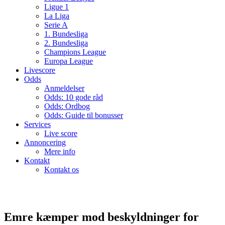
Ligue 1
La Liga
Serie A
1. Bundesliga
2. Bundesliga
Champions League
Europa League
Livescore
Odds
Anmeldelser
Odds: 10 gode råd
Odds: Ordbog
Odds: Guide til bonusser
Services
Live score
Annoncering
Mere info
Kontakt
Kontakt os
Emre kæmper mod beskyldninger for