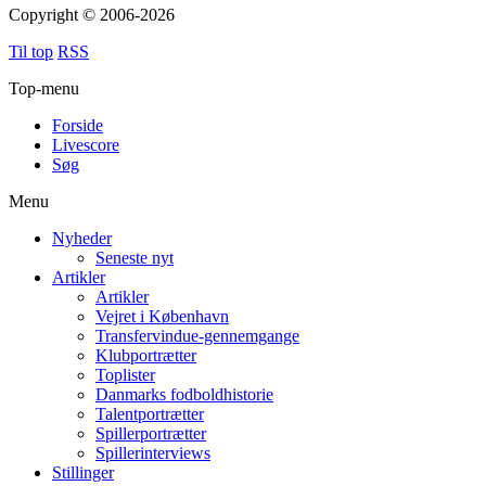
Copyright © 2006-2026
Til top
RSS
Top-menu
Forside
Livescore
Søg
Menu
Nyheder
Seneste nyt
Artikler
Artikler
Vejret i København
Transfervindue-gennemgange
Klubportrætter
Toplister
Danmarks fodboldhistorie
Talentportrætter
Spillerportrætter
Spillerinterviews
Stillinger