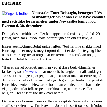
racisme
Newcastles Emre Belozoglu, benægter FA’s
beskyldninger om at han skulle have kommet
med racistiske fornærmelser under Newcastles kamp mod
Everton d. 30. december.
Den tyrkiske midtbanespiller kan appellere for sin sag indtil d. 29.
januar, men har allerede fortalt offentligheden om sin uskyld.
Emres agent Ahmet Bulut sagde i aftes: ”Jeg har lige snakket med
Emre og han er meget, meget oprørt da det er den første gang i hele
hans karriere og liv, at nogle har beskyldt ham for sådan noget,”
fortæller Bulut til avisen The Guardian.
”Han er meget oprevet, men han ved at disse beskyldninger er
falske, og som
Newcastle
har meddelt, benægter han alle anklager
100%. I næste uge tager jeg til England for at møde at Emre og på
det tidspunkt vil vi have mere at sige. Jeg vil lige huske alle på at da
Emre blev hentet til Newcastle holdt han en tale, der omhandlede
vigtigheden af at folk respekterer hinanden, uanset race eller
religion. Der er intet racistisk over ham.”
De racistiske kommentarer skulle være sagt da Newcastle fik deres
straffespark den dag. Tim Howard, Joleon Lescott og Joseph Yobo