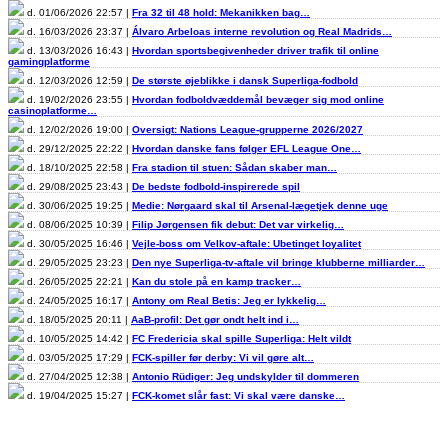
d. 01/06/2026 22:57 |
Fra 32 til 48 hold: Mekanikken bag…
d. 16/03/2026 23:37 |
Álvaro Arbeloas interne revolution og Real Madrids…
d. 13/03/2026 16:43 |
Hvordan sportsbegivenheder driver trafik til online
gamingplatforme
d. 12/03/2026 12:59 |
De største øjeblikke i dansk Superliga-fodbold
d. 19/02/2026 23:55 |
Hvordan fodboldvæddemål bevæger sig mod online
casinoplatforme…
d. 12/02/2026 19:00 |
Oversigt: Nations League-grupperne 2026/2027
d. 29/12/2025 22:22 |
Hvordan danske fans følger EFL League One…
d. 18/10/2025 22:58 |
Fra stadion til stuen: Sådan skaber man…
d. 29/08/2025 23:43 |
De bedste fodbold-inspirerede spil
d. 30/06/2025 19:25 |
Medie: Nørgaard skal til Arsenal-lægetjek denne uge
d. 08/06/2025 10:39 |
Filip Jørgensen fik debut: Det var virkelig…
d. 30/05/2025 16:46 |
Vejle-boss om Velkov-aftale: Ubetinget loyalitet
d. 29/05/2025 23:23 |
Den nye Superliga-tv-aftale vil bringe klubberne milliarder…
d. 26/05/2025 22:21 |
Kan du stole på en kamp tracker…
d. 24/05/2025 16:17 |
Antony om Real Betis: Jeg er lykkelig…
d. 18/05/2025 20:11 |
AaB-profil: Det gør ondt helt ind i…
d. 10/05/2025 14:42 |
FC Fredericia skal spille Superliga: Helt vildt
d. 03/05/2025 17:29 |
FCK-spiller før derby: Vi vil gøre alt…
d. 27/04/2025 12:38 |
Antonio Rüdiger: Jeg undskylder til dommeren
d. 19/04/2025 15:27 |
FCK-komet slår fast: Vi skal være danske…