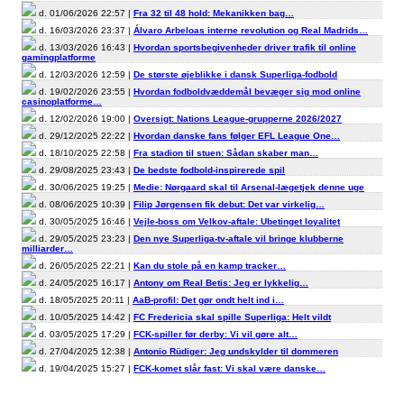
d. 01/06/2026 22:57 |
Fra 32 til 48 hold: Mekanikken bag…
d. 16/03/2026 23:37 |
Álvaro Arbeloas interne revolution og Real Madrids…
d. 13/03/2026 16:43 |
Hvordan sportsbegivenheder driver trafik til online
gamingplatforme
d. 12/03/2026 12:59 |
De største øjeblikke i dansk Superliga-fodbold
d. 19/02/2026 23:55 |
Hvordan fodboldvæddemål bevæger sig mod online
casinoplatforme…
d. 12/02/2026 19:00 |
Oversigt: Nations League-grupperne 2026/2027
d. 29/12/2025 22:22 |
Hvordan danske fans følger EFL League One…
d. 18/10/2025 22:58 |
Fra stadion til stuen: Sådan skaber man…
d. 29/08/2025 23:43 |
De bedste fodbold-inspirerede spil
d. 30/06/2025 19:25 |
Medie: Nørgaard skal til Arsenal-lægetjek denne uge
d. 08/06/2025 10:39 |
Filip Jørgensen fik debut: Det var virkelig…
d. 30/05/2025 16:46 |
Vejle-boss om Velkov-aftale: Ubetinget loyalitet
d. 29/05/2025 23:23 |
Den nye Superliga-tv-aftale vil bringe klubberne
milliarder…
d. 26/05/2025 22:21 |
Kan du stole på en kamp tracker…
d. 24/05/2025 16:17 |
Antony om Real Betis: Jeg er lykkelig…
d. 18/05/2025 20:11 |
AaB-profil: Det gør ondt helt ind i…
d. 10/05/2025 14:42 |
FC Fredericia skal spille Superliga: Helt vildt
d. 03/05/2025 17:29 |
FCK-spiller før derby: Vi vil gøre alt…
d. 27/04/2025 12:38 |
Antonio Rüdiger: Jeg undskylder til dommeren
d. 19/04/2025 15:27 |
FCK-komet slår fast: Vi skal være danske…