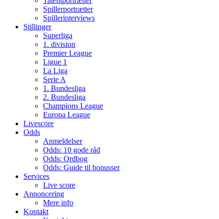
Talentportrætter
Spillerportrætter
Spillerinterviews
Stillinger
Superliga
1. division
Premier League
Ligue 1
La Liga
Serie A
1. Bundesliga
2. Bundesliga
Champions League
Europa League
Livescore
Odds
Anmeldelser
Odds: 10 gode råd
Odds: Ordbog
Odds: Guide til bonusser
Services
Live score
Annoncering
Mere info
Kontakt