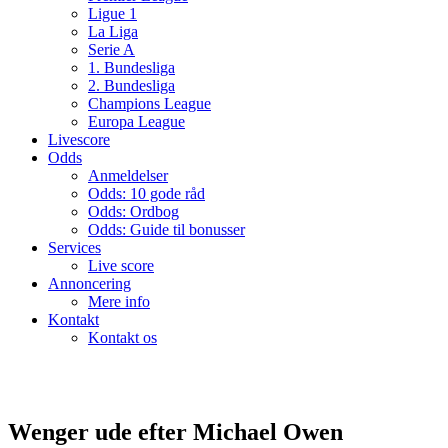
Ligue 1
La Liga
Serie A
1. Bundesliga
2. Bundesliga
Champions League
Europa League
Livescore
Odds
Anmeldelser
Odds: 10 gode råd
Odds: Ordbog
Odds: Guide til bonusser
Services
Live score
Annoncering
Mere info
Kontakt
Kontakt os
Wenger ude efter Michael Owen