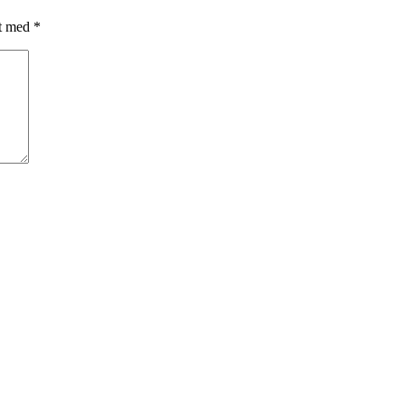
et med
*