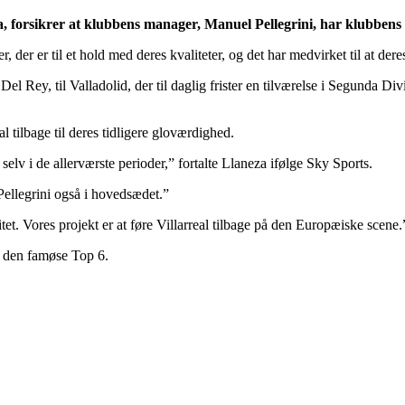
, forsikrer at klubbens manager, Manuel Pellegrini, har klubbens f
, der er til et hold med deres kvaliteter, og det har medvirket til at dere
el Rey, til Valladolid, der til daglig frister en tilværelse i Segunda Div
l tilbage til deres tidligere gloværdighed.
selv i de allerværste perioder,” fortalte Llaneza ifølge Sky Sports.
Pellegrini også i hovedsædet.”
tet. Vores projekt er at føre Villarreal tilbage på den Europæiske scene.
il den famøse Top 6.