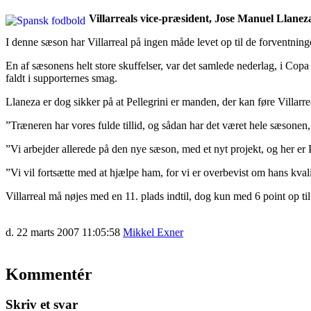
Villarreals vice-præsident, Jose Manuel Llaneza
I denne sæson har Villarreal på ingen måde levet op til de forventninger
En af sæsonens helt store skuffelser, var det samlede nederlag, i Copa D
faldt i supporternes smag.
Llaneza er dog sikker på at Pellegrini er manden, der kan føre Villarrea
”Træneren har vores fulde tillid, og sådan har det været hele sæsonen, 
”Vi arbejder allerede på den nye sæson, med et nyt projekt, og her er 
”Vi vil fortsætte med at hjælpe ham, for vi er overbevist om hans kvali
Villarreal må nøjes med en 11. plads indtil, dog kun med 6 point op t
d. 22 marts 2007 11:05:58
Mikkel Exner
Kommentér
Skriv et svar