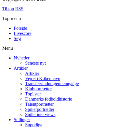
Til top
RSS
Top-menu
Forside
Livescore
Søg
Menu
Nyheder
Seneste nyt
Artikler
Artikler
Vejret i København
Transfervindue-gennemgange
Klubportrætter
Toplister
Danmarks fodboldhistorie
Talentportrætter
Spillerportrætter
Spillerinterviews
Stillinger
Superliga