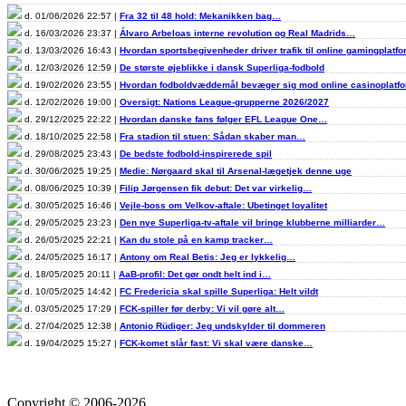
d. 01/06/2026 22:57 |
Fra 32 til 48 hold: Mekanikken bag…
d. 16/03/2026 23:37 |
Álvaro Arbeloas interne revolution og Real Madrids…
d. 13/03/2026 16:43 |
Hvordan sportsbegivenheder driver trafik til online gamingplatf
d. 12/03/2026 12:59 |
De største øjeblikke i dansk Superliga-fodbold
d. 19/02/2026 23:55 |
Hvordan fodboldvæddemål bevæger sig mod online casinoplat
d. 12/02/2026 19:00 |
Oversigt: Nations League-grupperne 2026/2027
d. 29/12/2025 22:22 |
Hvordan danske fans følger EFL League One…
d. 18/10/2025 22:58 |
Fra stadion til stuen: Sådan skaber man…
d. 29/08/2025 23:43 |
De bedste fodbold-inspirerede spil
d. 30/06/2025 19:25 |
Medie: Nørgaard skal til Arsenal-lægetjek denne uge
d. 08/06/2025 10:39 |
Filip Jørgensen fik debut: Det var virkelig…
d. 30/05/2025 16:46 |
Vejle-boss om Velkov-aftale: Ubetinget loyalitet
d. 29/05/2025 23:23 |
Den nye Superliga-tv-aftale vil bringe klubberne milliarder…
d. 26/05/2025 22:21 |
Kan du stole på en kamp tracker…
d. 24/05/2025 16:17 |
Antony om Real Betis: Jeg er lykkelig…
d. 18/05/2025 20:11 |
AaB-profil: Det gør ondt helt ind i…
d. 10/05/2025 14:42 |
FC Fredericia skal spille Superliga: Helt vildt
d. 03/05/2025 17:29 |
FCK-spiller før derby: Vi vil gøre alt…
d. 27/04/2025 12:38 |
Antonio Rüdiger: Jeg undskylder til dommeren
d. 19/04/2025 15:27 |
FCK-komet slår fast: Vi skal være danske…
Copyright © 2006-2026