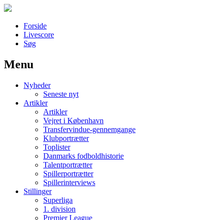
Forside
Livescore
Søg
Menu
Наши партнеры
Nyheder
лучшие займы
Seneste nyt
Artikler
Artikler
Vejret i København
Transfervindue-gennemgange
Klubportrætter
Toplister
Danmarks fodboldhistorie
Talentportrætter
Spillerportrætter
Spillerinterviews
Stillinger
Superliga
1. division
Premier League