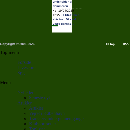
undskylder til
dommeren
d. 19/04/2025
15:27 |
FCK-komet
slår fast: Vi skal
være danske…
Copyright © 2006-2026
Til top
RSS
Top-menu
Forside
Livescore
Søg
Menu
Nyheder
Seneste nyt
Artikler
Artikler
Vejret i København
Transfervindue-gennemgange
Klubportrætter
Toplister