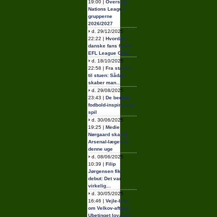
19:00 |
Oversigt:
Nations League-
grupperne
2026/2027
d. 29/12/2025
22:22 |
Hvordan
danske fans følger
EFL League One…
d. 18/10/2025
22:58 |
Fra stadion
til stuen: Sådan
skaber man…
d. 29/08/2025
23:43 |
De bedste
fodbold-inspirerede
spil
d. 30/06/2025
19:25 |
Medie:
Nørgaard skal til
Arsenal-lægetjek
denne uge
d. 08/06/2025
10:39 |
Filip
Jørgensen fik
debut: Det var
virkelig…
d. 30/05/2025
16:46 |
Vejle-boss
om Velkov-aftale:
Ubetinget loyalitet