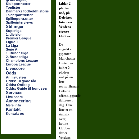
gennemgange
falder 2
Klubportrætter
Toplister
pladser
Danmarks fodboldhistorie
ned, på
Talentportrætter
Deloittes
Spillerportrætter
liste over
Spillerinterviews
Stillinger
Verdens
Superliga
rigeste
1. division
klubber.
Premier League
Ligue 1
De
La Liga
engelske
Serie A
1. Bundesliga
giganter
2. Bundesliga
Manchester
Champions League
United, er
Europa League
faldet 2
Livescore
pladser
Odds
ned på en
Anmeldelser
Odds: 10 gode råd
liste
Odds: Ordbog
revisorfirmaet
Odds: Guide til bonusser
Deloitte
Services
offentliggjorde
Live score
tidligere i
Annoncering
dag. Den
Mere info
Kontakt
liste er en
Kontakt os
statistik
over,
hvilke
klubber
der er
Verdens