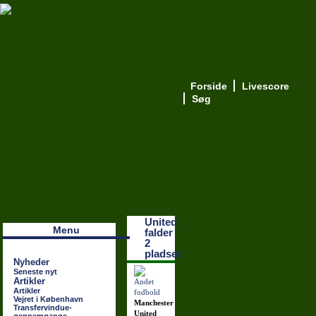
Forside
Livescore
Søg
Наши партнеры
лучшие займы
United
Menu
falder
2
pladser
Nyheder
Seneste nyt
Artikler
Artikler
Vejret i København
Manchester
Transfervindue-
United