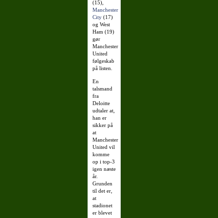
(15),
Manchester
City
(17)
og West
Ham (19)
gør
Manchester
United
følgeskab
på listen.
En
talsmand
fra
Deloitte
udtaler at,
han er
sikker på
at
Manchester
United vil
komme
op i top-3
igen næste
år.
Grunden
til det er,
at
stadionet
er blevet