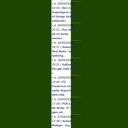
d. 29/05/2025
23:23 |
Den nye
Superliga-tv-aftale
vil bringe klubberne
milliarder…
d. 26/05/2025
22:21 |
Kan du stole
på en kamp
tracker…
d. 24/05/2025
16:17 |
Antony om
Real Betis: Jeg er
lykkelig…
d. 18/05/2025
20:11 |
AaB-profil:
Det gør ondt helt ind
i…
d. 10/05/2025
14:42 |
FC
Fredericia skal
spille Superliga:
Helt vildt
d. 03/05/2025
17:29 |
FCK-spiller
før derby: Vi vil
gøre alt…
d. 27/04/2025
12:38 |
Antonio
Rüdiger: Jeg