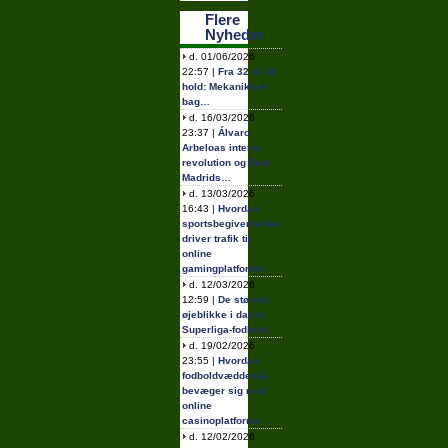
Flere
Nyheder
d. 01/06/2026
22:57 |
Fra 32 til 48
hold: Mekanikken
bag…
d. 16/03/2026
23:37 |
Álvaro
Arbeloas interne
revolution og Real
Madrids…
d. 13/03/2026
16:43 |
Hvordan
sportsbegivenheder
driver trafik til
online
gamingplatforme
d. 12/03/2026
12:59 |
De største
øjeblikke i dansk
Superliga-fodbold
d. 19/02/2026
23:55 |
Hvordan
fodboldvæddemål
bevæger sig mod
online
casinoplatforme…
d. 12/02/2026