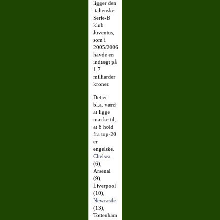
ligger den
italienske
Serie-B
klub
Juventus,
som i
2005/2006
havde en
indtægt på
1,7
milliarder
kroner.
Det er
bl.a. værd
at ligge
mærke til,
at 8 hold
fra top-20
er
engelske.
Chelsea
(6),
Arsenal
(9),
Liverpool
(10),
Newcastle
(13),
Tottenham