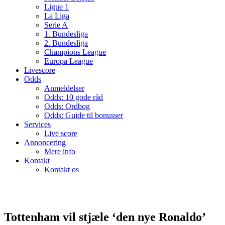
Ligue 1
La Liga
Serie A
1. Bundesliga
2. Bundesliga
Champions League
Europa League
Livescore
Odds
Anmeldelser
Odds: 10 gode råd
Odds: Ordbog
Odds: Guide til bonusser
Services
Live score
Annoncering
Mere info
Kontakt
Kontakt os
Tottenham vil stjæle ‘den nye Ronaldo’