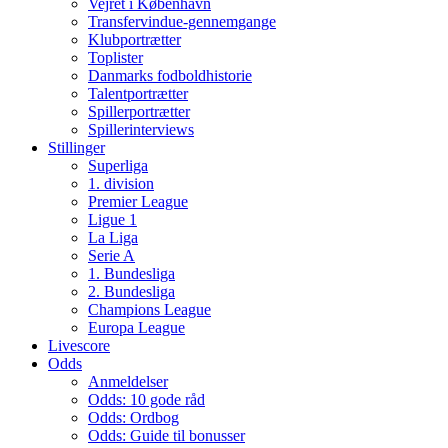
Vejret i København
Transfervindue-gennemgange
Klubportrætter
Toplister
Danmarks fodboldhistorie
Talentportrætter
Spillerportrætter
Spillerinterviews
Stillinger
Superliga
1. division
Premier League
Ligue 1
La Liga
Serie A
1. Bundesliga
2. Bundesliga
Champions League
Europa League
Livescore
Odds
Anmeldelser
Odds: 10 gode råd
Odds: Ordbog
Odds: Guide til bonusser