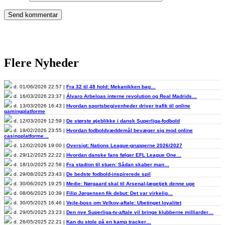
Flere Nyheder
d. 01/06/2026 22:57 |
Fra 32 til 48 hold: Mekanikken bag…
d. 16/03/2026 23:37 |
Álvaro Arbeloas interne revolution og Real Madrids…
d. 13/03/2026 16:43 |
Hvordan sportsbegivenheder driver trafik til online
gamingplatforme
d. 12/03/2026 12:59 |
De største øjeblikke i dansk Superliga-fodbold
d. 19/02/2026 23:55 |
Hvordan fodboldvæddemål bevæger sig mod online
casinoplatforme…
d. 12/02/2026 19:00 |
Oversigt: Nations League-grupperne 2026/2027
d. 29/12/2025 22:22 |
Hvordan danske fans følger EFL League One…
d. 18/10/2025 22:58 |
Fra stadion til stuen: Sådan skaber man…
d. 29/08/2025 23:43 |
De bedste fodbold-inspirerede spil
d. 30/06/2025 19:25 |
Medie: Nørgaard skal til Arsenal-lægetjek denne uge
d. 08/06/2025 10:39 |
Filip Jørgensen fik debut: Det var virkelig…
d. 30/05/2025 16:46 |
Vejle-boss om Velkov-aftale: Ubetinget loyalitet
d. 29/05/2025 23:23 |
Den nye Superliga-tv-aftale vil bringe klubberne milliarder…
d. 26/05/2025 22:21 |
Kan du stole på en kamp tracker…