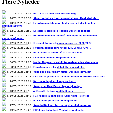
Flere Nyheder
d. 01/06/2026 22:57 |
Fra 32 til 48 hold: Mekanikken bag…
d. 16/03/2026 23:37 |
Álvaro Arbeloas interne revolution og Real Madrids…
d. 13/03/2026 16:43 |
Hvordan sportsbegivenheder driver trafik til online
gamingplatforme
d. 12/03/2026 12:59 |
De største øjeblikke i dansk Superliga-fodbold
d. 19/02/2026 23:55 |
Hvordan fodboldvæddemål bevæger sig mod online
casinoplatforme…
d. 12/02/2026 19:00 |
Oversigt: Nations League-grupperne 2026/2027
d. 29/12/2025 22:22 |
Hvordan danske fans følger EFL League One…
d. 18/10/2025 22:58 |
Fra stadion til stuen: Sådan skaber man…
d. 29/08/2025 23:43 |
De bedste fodbold-inspirerede spil
d. 30/06/2025 19:25 |
Medie: Nørgaard skal til Arsenal-lægetjek denne uge
d. 08/06/2025 10:39 |
Filip Jørgensen fik debut: Det var virkelig…
d. 30/05/2025 16:46 |
Vejle-boss om Velkov-aftale: Ubetinget loyalitet
d. 29/05/2025 23:23 |
Den nye Superliga-tv-aftale vil bringe klubberne milliarder…
d. 26/05/2025 22:21 |
Kan du stole på en kamp tracker…
d. 24/05/2025 16:17 |
Antony om Real Betis: Jeg er lykkelig…
d. 18/05/2025 20:11 |
AaB-profil: Det gør ondt helt ind i…
d. 10/05/2025 14:42 |
FC Fredericia skal spille Superliga: Helt vildt
d. 03/05/2025 17:29 |
FCK-spiller før derby: Vi vil gøre alt…
d. 27/04/2025 12:38 |
Antonio Rüdiger: Jeg undskylder til dommeren
d. 19/04/2025 15:27 |
FCK-komet slår fast: Vi skal være danske…