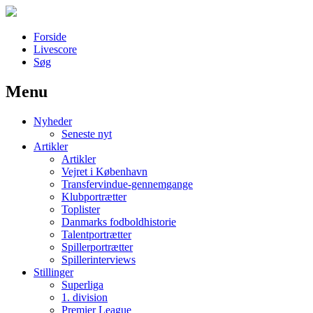
Forside
Livescore
Søg
Menu
Наши партнеры
Nyheder
лучшие займы
Seneste nyt
Artikler
Artikler
Vejret i København
Transfervindue-gennemgange
Klubportrætter
Toplister
Danmarks fodboldhistorie
Talentportrætter
Spillerportrætter
Spillerinterviews
Stillinger
Superliga
1. division
Premier League