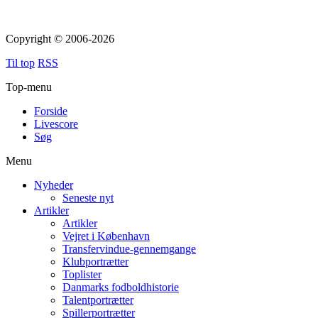
Copyright © 2006-2026
Til top
RSS
Top-menu
Forside
Livescore
Søg
Menu
Nyheder
Seneste nyt
Artikler
Artikler
Vejret i København
Transfervindue-gennemgange
Klubportrætter
Toplister
Danmarks fodboldhistorie
Talentportrætter
Spillerportrætter