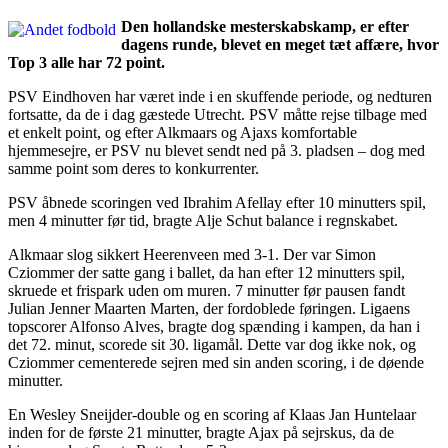
Den hollandske mesterskabskamp, er efter
dagens runde, blevet en meget tæt affære, hvor
Top 3 alle har 72 point.
PSV Eindhoven har været inde i en skuffende periode, og nedturen
fortsatte, da de i dag gæstede Utrecht. PSV måtte rejse tilbage med
et enkelt point, og efter Alkmaars og Ajaxs komfortable
hjemmesejre, er PSV nu blevet sendt ned på 3. pladsen – dog med
samme point som deres to konkurrenter.
PSV åbnede scoringen ved Ibrahim Afellay efter 10 minutters spil,
men 4 minutter før tid, bragte Alje Schut balance i regnskabet.
Alkmaar slog sikkert Heerenveen med 3-1. Der var Simon
Cziommer der satte gang i ballet, da han efter 12 minutters spil,
skruede et frispark uden om muren. 7 minutter før pausen fandt
Julian Jenner Maarten Marten, der fordoblede føringen. Ligaens
topscorer Alfonso Alves, bragte dog spænding i kampen, da han i
det 72. minut, scorede sit 30. ligamål. Dette var dog ikke nok, og
Cziommer cementerede sejren med sin anden scoring, i de døende
minutter.
En Wesley Sneijder-double og en scoring af Klaas Jan Huntelaar
inden for de første 21 minutter, bragte Ajax på sejrskus, da de