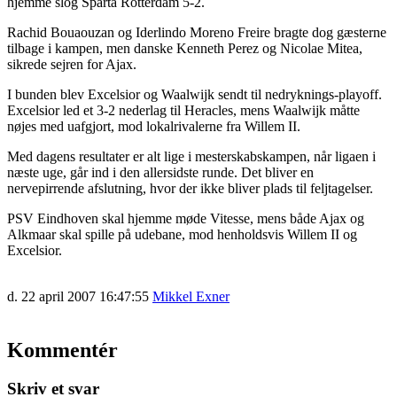
hjemme slog Sparta Rotterdam 5-2.
Rachid Bouaouzan og Iderlindo Moreno Freire bragte dog gæsterne
tilbage i kampen, men danske Kenneth Perez og Nicolae Mitea,
sikrede sejren for Ajax.
I bunden blev Excelsior og Waalwijk sendt til nedryknings-playoff.
Excelsior led et 3-2 nederlag til Heracles, mens Waalwijk måtte
nøjes med uafgjort, mod lokalrivalerne fra Willem II.
Med dagens resultater er alt lige i mesterskabskampen, når ligaen i
næste uge, går ind i den allersidste runde. Det bliver en
nervepirrende afslutning, hvor der ikke bliver plads til feljtagelser.
PSV Eindhoven skal hjemme møde Vitesse, mens både Ajax og
Alkmaar skal spille på udebane, mod henholdsvis Willem II og
Excelsior.
d. 22 april 2007 16:47:55
Mikkel Exner
Kommentér
Skriv et svar