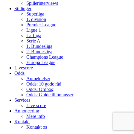
Spillerinterviews
Stillinger
Superliga
1. division
Premier League
Ligue 1
La Liga
Serie A
1. Bundesliga
2. Bundesliga
Champions League
Europa League
Livescore
Odds
Anmeldelser
Odds: 10 gode råd
Odds: Ordbog
Odds: Guide til bonusser
Services
Live score
Annoncering
Mere info
Kontakt
Kontakt os