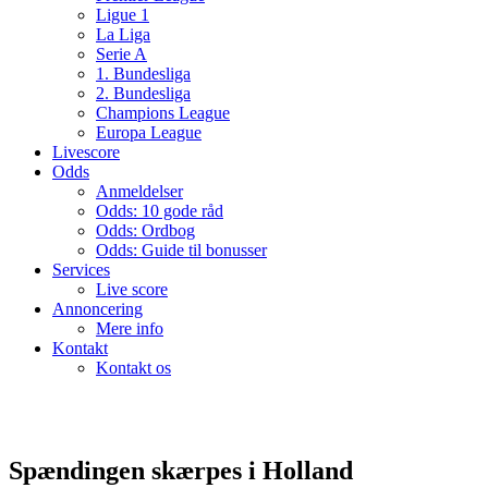
Ligue 1
La Liga
Serie A
1. Bundesliga
2. Bundesliga
Champions League
Europa League
Livescore
Odds
Anmeldelser
Odds: 10 gode råd
Odds: Ordbog
Odds: Guide til bonusser
Services
Live score
Annoncering
Mere info
Kontakt
Kontakt os
Spændingen skærpes i Holland