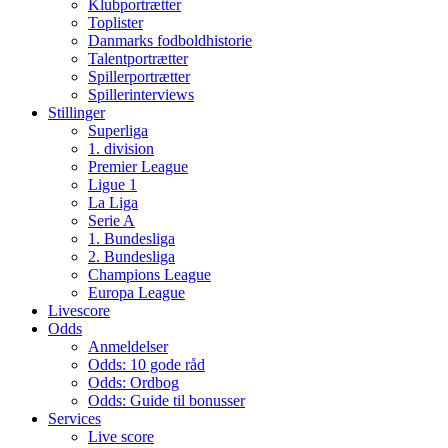
Klubportrætter
Toplister
Danmarks fodboldhistorie
Talentportrætter
Spillerportrætter
Spillerinterviews
Stillinger
Superliga
1. division
Premier League
Ligue 1
La Liga
Serie A
1. Bundesliga
2. Bundesliga
Champions League
Europa League
Livescore
Odds
Anmeldelser
Odds: 10 gode råd
Odds: Ordbog
Odds: Guide til bonusser
Services
Live score