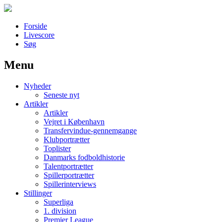
Forside
Livescore
Søg
Menu
Наши партнеры
Nyheder
лучшие займы
Seneste nyt
Artikler
Artikler
Vejret i København
Transfervindue-gennemgange
Klubportrætter
Toplister
Danmarks fodboldhistorie
Talentportrætter
Spillerportrætter
Spillerinterviews
Stillinger
Superliga
1. division
Premier League