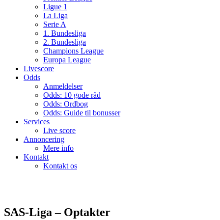
Ligue 1
La Liga
Serie A
1. Bundesliga
2. Bundesliga
Champions League
Europa League
Livescore
Odds
Anmeldelser
Odds: 10 gode råd
Odds: Ordbog
Odds: Guide til bonusser
Services
Live score
Annoncering
Mere info
Kontakt
Kontakt os
SAS-Liga – Optakter