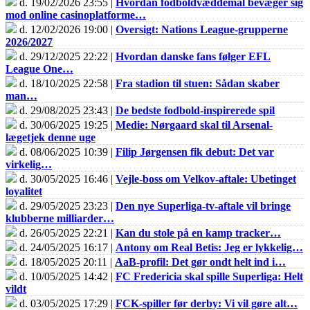
d. 19/02/2026 23:55 |
Hvordan fodboldvæddemål bevæger sig
mod online casinoplatforme…
d. 12/02/2026 19:00 |
Oversigt: Nations League-grupperne
2026/2027
d. 29/12/2025 22:22 |
Hvordan danske fans følger EFL
League One…
d. 18/10/2025 22:58 |
Fra stadion til stuen: Sådan skaber
man…
d. 29/08/2025 23:43 |
De bedste fodbold-inspirerede spil
d. 30/06/2025 19:25 |
Medie: Nørgaard skal til Arsenal-
lægetjek denne uge
d. 08/06/2025 10:39 |
Filip Jørgensen fik debut: Det var
virkelig…
d. 30/05/2025 16:46 |
Vejle-boss om Velkov-aftale: Ubetinget
loyalitet
d. 29/05/2025 23:23 |
Den nye Superliga-tv-aftale vil bringe
klubberne milliarder…
d. 26/05/2025 22:21 |
Kan du stole på en kamp tracker…
d. 24/05/2025 16:17 |
Antony om Real Betis: Jeg er lykkelig…
d. 18/05/2025 20:11 |
AaB-profil: Det gør ondt helt ind i…
d. 10/05/2025 14:42 |
FC Fredericia skal spille Superliga: Helt
vildt
d. 03/05/2025 17:29 |
FCK-spiller før derby: Vi vil gøre alt…