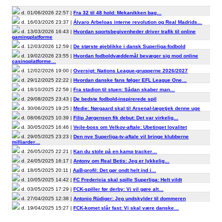
d. 01/06/2026 22:57 |
Fra 32 til 48 hold: Mekanikken bag…
d. 16/03/2026 23:37 |
Álvaro Arbeloas interne revolution og Real Madrids…
d. 13/03/2026 16:43 |
Hvordan sportsbegivenheder driver trafik til online
gamingplatforme
d. 12/03/2026 12:59 |
De største øjeblikke i dansk Superliga-fodbold
d. 19/02/2026 23:55 |
Hvordan fodboldvæddemål bevæger sig mod online
casinoplatforme…
d. 12/02/2026 19:00 |
Oversigt: Nations League-grupperne 2026/2027
d. 29/12/2025 22:22 |
Hvordan danske fans følger EFL League One…
d. 18/10/2025 22:58 |
Fra stadion til stuen: Sådan skaber man…
d. 29/08/2025 23:43 |
De bedste fodbold-inspirerede spil
d. 30/06/2025 19:25 |
Medie: Nørgaard skal til Arsenal-lægetjek denne uge
d. 08/06/2025 10:39 |
Filip Jørgensen fik debut: Det var virkelig…
d. 30/05/2025 16:46 |
Vejle-boss om Velkov-aftale: Ubetinget loyalitet
d. 29/05/2025 23:23 |
Den nye Superliga-tv-aftale vil bringe klubberne
milliarder…
d. 26/05/2025 22:21 |
Kan du stole på en kamp tracker…
d. 24/05/2025 16:17 |
Antony om Real Betis: Jeg er lykkelig…
d. 18/05/2025 20:11 |
AaB-profil: Det gør ondt helt ind i…
d. 10/05/2025 14:42 |
FC Fredericia skal spille Superliga: Helt vildt
d. 03/05/2025 17:29 |
FCK-spiller før derby: Vi vil gøre alt…
d. 27/04/2025 12:38 |
Antonio Rüdiger: Jeg undskylder til dommeren
d. 19/04/2025 15:27 |
FCK-komet slår fast: Vi skal være danske…