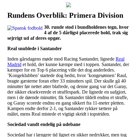
Rundens Overblik: Primera Division
Наши партнеры
30. runde stod i bundholdenes tegn, hvor
лучшие займы
4 af de 5 dårligst placerede hold, trak sig
sejrrigt ud af deres opgør.
Real snublede i Santander
Inden gårsdagens møde mod Racing Santander, lignede
Real
Madrid
et hold, der kunne kæmpe med i toppen. Santander, der
kæmper for en Top 6 placering ville det dog anderledes.
’Kongeklubben’ startede dog bedst, hvor ’kongesønnen’ Raul,
bragte gæsterne foran efter 33 minutters spil. Der skulle gå 40
minutter før nettet atter blafrede, og denne gang var det Garay,
der sikker eksekverede et straffespark. De lignede en uafgjort,
men i de døende minutter, fik Santander tildelt endnu et straffe,
og Garay scorede endnu en gang sikkert fra 11-meter pletten.
Kampen endte derfor 2-1, og Santander rykker tættere på
målet, mens Real mistede et vigtigt skridt i topstriden.
Sociedad vandt endelig på udebane
Sociedad har i længere tid lignet en sikker nedrykker, men tog