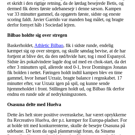
et skridt i den rigtige retning, da de lørdag besejrede Betis, og
dermed fik deres første udebanesejr i denne sæson. Kampen
var 33 minutter gammel, da opgørets første, sidste og eneste
scoring faldt. Javier Garrido var manden bag målet, og bragte
derfor fornyet håb i Sociedad lejren.
Bilbao holdte sig over stregen
Baskerholdet,
Athletic Bilbao
, fik i sidste runde, endelig
kæmpet sig op over stregen, og skulle søndag bevise, at de har
fortjent at blive der, da den rød/hvide hær, tog i mod Espanyol.
Sidste års pokalvindere lagde dog ud med en chok-start, da det
efter 3 minutters spil, allerede stod 0-1, hvor Domingos Jonatas
fik bolden i nettet. Føringen holdt indtil kampen blev en time
gammel, hvor Ismael Urzaiz, bragte balance i regnskabet. 17
minutter efter, var Urzaiz igen på spil, og kunne sende
hjemmeholdet i front. Stillingen holdt ud, og Bilbao fik derfor
endnu en runde ude af nedrykningszonen.
Osasuna delte med Huelva
Dette års helt store positive overraskelse, har været oprykkerne
fra Recreativo Huelva, der p.t. kæmper for Europa-pladser. For
at holde trit med konkurrenterne, skulle de besejre Osasuna på
udebane. De kom da også planmæssigt foran, da Sinama