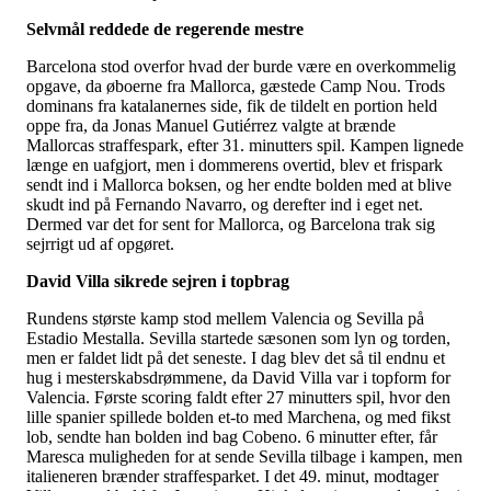
Selvmål reddede de regerende mestre
Barcelona stod overfor hvad der burde være en overkommelig
opgave, da øboerne fra Mallorca, gæstede Camp Nou. Trods
dominans fra katalanernes side, fik de tildelt en portion held
oppe fra, da Jonas Manuel Gutiérrez valgte at brænde
Mallorcas straffespark, efter 31. minutters spil. Kampen lignede
længe en uafgjort, men i dommerens overtid, blev et frispark
sendt ind i Mallorca boksen, og her endte bolden med at blive
skudt ind på Fernando Navarro, og derefter ind i eget net.
Dermed var det for sent for Mallorca, og Barcelona trak sig
sejrrigt ud af opgøret.
David Villa sikrede sejren i topbrag
Rundens største kamp stod mellem Valencia og Sevilla på
Estadio Mestalla. Sevilla startede sæsonen som lyn og torden,
men er faldet lidt på det seneste. I dag blev det så til endnu et
hug i mesterskabsdrømmene, da David Villa var i topform for
Valencia. Første scoring faldt efter 27 minutters spil, hvor den
lille spanier spillede bolden et-to med Marchena, og med fikst
lob, sendte han bolden ind bag Cobeno. 6 minutter efter, får
Maresca muligheden for at sende Sevilla tilbage i kampen, men
italieneren brænder straffesparket. I det 49. minut, modtager