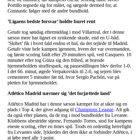
Portillo tegnede sig for målet, og sørgede dermed for, at
Gimnastic følger med de andre bundhold.
’Ligaens bedste forsvar’ holdte buret rent
Getafe tog søndag eftermiddag i mod Villarreal, der i denne
sæson mere har lignet en synkende skude, end en U-båd.
’Skibet’ fik i hvert fald endnu et hul, da det sejlede til Madrid.
Getafe viste hele kampen igennem, hvem der var overmanden,
og første scoring faldt efter 29 minutters spil, ved Casquero. 10
minutter efter tog Güiza sig den frihed, at brænde
hjemmeholdets straffespark, og pausestillingen blev derfor 1-0.
I det 66. minut, øgede Verpakovskis til 2-0, og sejren blev
cementeret 5 minutter før tid, hvor Sergio Pachón, var på
pletten for hjemmeholdet.
Atlético Madrid nærmer sig ’det forjættede land’
Atlético Madrid har i denne sæson kæmpet for at sikre sig en
plads i Top 4, der giver adgang til
Champions League
. Alt gik
da også efter planen, da de tog i mod bundholdet fra Levante.
Klubbens ubestridte stjerne, Fernando Torres, stod for kampens
eneste scoring, efter en times spil. Trods en ordentlig herrefight
fra Levantes side, lykkedes det dem ikke at forhindre Atlético, i
at løbe med alle 3 point.