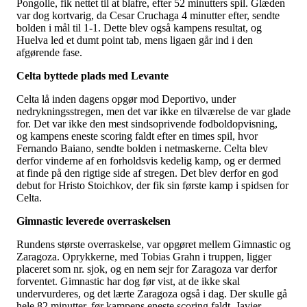
Pongolle, fik nettet til at blafre, efter 52 minutters spil. Glæden
var dog kortvarig, da Cesar Cruchaga 4 minutter efter, sendte
bolden i mål til 1-1. Dette blev også kampens resultat, og
Huelva led et dumt point tab, mens ligaen går ind i den
afgørende fase.
Celta byttede plads med Levante
Celta lå inden dagens opgør mod Deportivo, under
nedrykningsstregen, men det var ikke en tilværelse de var glade
for. Det var ikke den mest sindsoprivende fodboldopvisning,
og kampens eneste scoring faldt efter en times spil, hvor
Fernando Baiano, sendte bolden i netmaskerne. Celta blev
derfor vinderne af en forholdsvis kedelig kamp, og er dermed
at finde på den rigtige side af stregen. Det blev derfor en god
debut for Hristo Stoichkov, der fik sin første kamp i spidsen for
Celta.
Gimnastic leverede overraskelsen
Rundens største overraskelse, var opgøret mellem Gimnastic og
Zaragoza. Oprykkerne, med Tobias Grahn i truppen, ligger
placeret som nr. sjok, og en nem sejr for Zaragoza var derfor
forventet. Gimnastic har dog før vist, at de ikke skal
undervurderes, og det lærte Zaragoza også i dag. Der skulle gå
hele 82 minutter, før kampens eneste scoring faldt. Javier