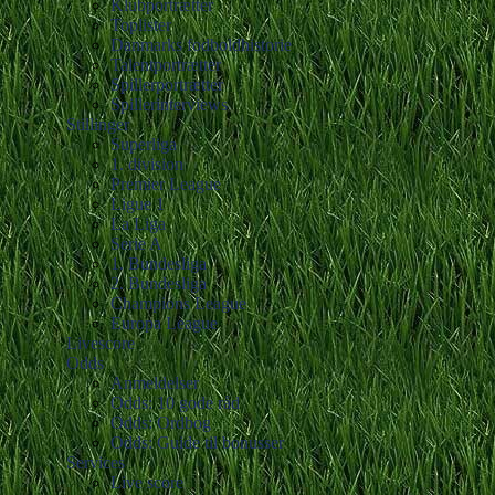
Klubportrætter
Toplister
Danmarks fodboldhistorie
Talentportrætter
Spillerportrætter
Spillerinterviews
Stillinger
Superliga
1. division
Premier League
Ligue 1
La Liga
Serie A
1. Bundesliga
2. Bundesliga
Champions League
Europa League
Livescore
Odds
Anmeldelser
Odds: 10 gode råd
Odds: Ordbog
Odds: Guide til bonusser
Services
Live score