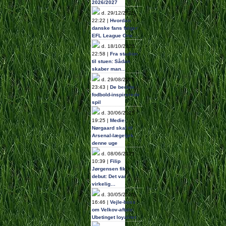
2026/2027
d. 29/12/2025
22:22 |
Hvordan
danske fans følger
EFL League One…
d. 18/10/2025
22:58 |
Fra stadion
til stuen: Sådan
skaber man…
d. 29/08/2025
23:43 |
De bedste
fodbold-inspirerede
spil
d. 30/06/2025
19:25 |
Medie:
Nørgaard skal til
Arsenal-lægetjek
denne uge
d. 08/06/2025
10:39 |
Filip
Jørgensen fik
debut: Det var
virkelig…
d. 30/05/2025
16:46 |
Vejle-boss
om Velkov-aftale:
Ubetinget loyalitet