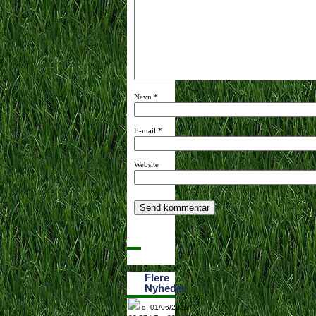
Navn
*
E-mail
*
Website
Flere
Nyheder
d. 01/06/2026