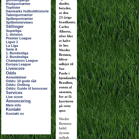
gennemgange
skader,
Klubportrætter
Toplister
betyder,
Danmarks fodboldhistorie
at den
Talentportrætter
23-årige
Spillerportrætter
brasilianer,
Spillerinterviews
Stillinger
Carlos
Superliga
Alberto,
1. division
efter blot
Premier League
et halvt
Ligue 1
år hos
La Liga
Serie A
Werder
1. Bundesliga
Bremen,
2. Bundesliga
bliver
Champions League
udlejet til
Europa League
Livescore
Sao
Odds
Paolo i
Anmeldelser
hjemlandet,
Odds: 10 gode råd
Brasilien,
Odds: Ordbog
resten af
Odds: Guide til bonusser
sæsonen,
Services
for at få
Live score
Annoncering
karrieren
Mere info
på rette
Kontakt
spor.
Kontakt os
Werder
Bremens
hidtil
dyreste
indkøb