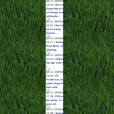
d. 29/05/2025
23:23 |
Den nye
Superliga-tv-aftale
vil bringe klubberne
milliarder…
d. 26/05/2025
22:21 |
Kan du stole
på en kamp
tracker…
d. 24/05/2025
16:17 |
Antony om
Real Betis: Jeg er
lykkelig…
d. 18/05/2025
20:11 |
AaB-profil:
Det gør ondt helt ind
i…
d. 10/05/2025
14:42 |
FC
Fredericia skal
spille Superliga:
Helt vildt
d. 03/05/2025
17:29 |
FCK-spiller
før derby: Vi vil
gøre alt…
d. 27/04/2025
12:38 |
Antonio