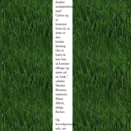
drøftet
mulighederne
med
Carlos og
er
kommet
frem til, at
dette er
den
bedste
løsning.
Om et
halvt år
kan han
så komme
tilbage og
starte på
en frisk,”
udtaler
Werder
Bremen-
træneren
Klaus
Allofs,
ifølge
Kicker.
Og
hovedpersonen
selv, ser