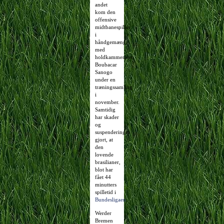
andet
kom den
offensive
midtbanespiller
i
håndgemæng,
med
holdkammeraten
Boubacar
Sanogo
under en
træningssamling
i
november.
Samtidig
har skader
og
suspenderinger
gjort, at
den
lovende
brasilianer,
blot har
fået 44
minutters
spilletid i
Bundesligaen
.
Werder
Bremen