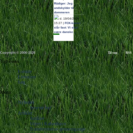
Rüdiger: Jeg
undskylder til
dommeren
d. 19/04/2025
15:27 |
FCK-komet
slår fast: Vi skal
være danske…
Copyright © 2006-2026
Til top
RSS
Top-menu
Forside
Livescore
Søg
Menu
Nyheder
Seneste nyt
Artikler
Artikler
Vejret i København
Transfervindue-gennemgange