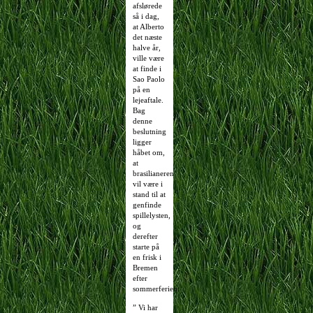
afslørede
så i dag,
at Alberto
det næste
halve år,
ville være
at finde i
Sao Paolo
på en
lejeaftale.
Bag
denne
beslutning
ligger
håbet om,
at
brasilianeren
vil være i
stand til at
genfinde
spillelysten,
og
derefter
starte på
en frisk i
Bremen
efter
sommerferien:
” Vi har