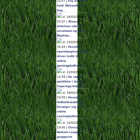
22:57 |
Fra 32 til 48
hold: Mekanikken
bag…
d. 16/03/2026
23:37 |
Álvaro
Arbeloas interne
revolution og Real
Madrids…
d. 13/03/2026
16:43 |
Hvordan
sportsbegivenheder
driver trafik til
online
gamingplatforme
d. 12/03/2026
12:59 |
De største
øjeblikke i dansk
Superliga-fodbold
d. 19/02/2026
23:55 |
Hvordan
fodboldvæddemål
bevæger sig mod
online
casinoplatforme…
d. 12/02/2026
19:00 |
Oversigt:
Nations League-
grupperne