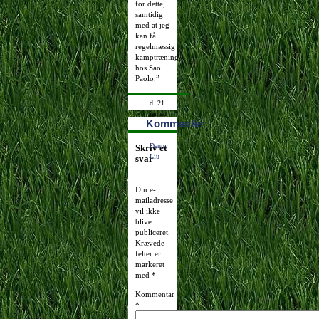
for dette,
samtidig
med at jeg
kan få
regelmæssig
kamptræning
hos Sao
Paolo.”
d. 21
januar
Kommentér
2008
19:00:11
Danny
Skriv et
Liu
svar
Din e-
mailadresse
vil ikke
blive
publiceret.
Krævede
felter er
markeret
med
*
Kommentar
*