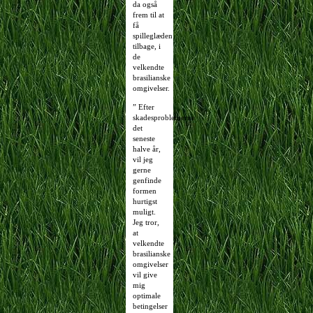
da også
frem til at
få
spilleglæden
tilbage, i
de
velkendte
brasilianske
omgivelser.
” Efter
skadesproblemerne
det
seneste
halve år,
vil jeg
gerne
genfinde
formen
hurtigst
muligt.
Jeg tror,
at
velkendte
brasilianske
omgivelser
vil give
mig
optimale
betingelser