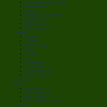
Transfervindue-gennemgange
Klubportrætter
Toplister
Danmarks fodboldhistorie
Talentportrætter
Spillerportrætter
Spillerinterviews
Stillinger
Superliga
1. division
Premier League
Ligue 1
La Liga
Serie A
1. Bundesliga
2. Bundesliga
Champions League
Europa League
Livescore
Odds
Anmeldelser
Odds: 10 gode råd
Odds: Ordbog
Odds: Guide til bonusser
Services