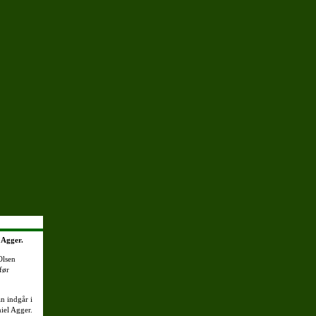
 Agger.
Olsen
før
n indgår i
iel Agger.