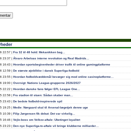
yheder
6 22:57 |
Fra 32 til 48 hold: Mekanikken bag…
6 23:37 |
Álvaro Arbeloas interne revolution og Real Madrids…
6 16:43 |
Hvordan sportsbegivenheder driver trafik til online gamingplatforme
6 12:59 |
De største øjeblikke i dansk Superliga-fodbold
6 23:55 |
Hvordan fodboldvæddemål bevæger sig mod online casinoplatforme…
6 19:00 |
Oversigt: Nations League-grupperne 2026/2027
5 22:22 |
Hvordan danske fans følger EFL League One…
5 22:58 |
Fra stadion til stuen: Sådan skaber man…
5 23:43 |
De bedste fodbold-inspirerede spil
5 19:25 |
Medie: Nørgaard skal til Arsenal-lægetjek denne uge
5 10:39 |
Filip Jørgensen fik debut: Det var virkelig…
5 16:46 |
Vejle-boss om Velkov-aftale: Ubetinget loyalitet
5 23:23 |
Den nye Superliga-tv-aftale vil bringe klubberne milliarder…