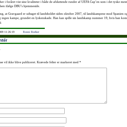
er i foråret vist sine kvaliteter i både de afsluttende runder af UEFA Cup’en som i det tyske mes
lsen ifølge DBU’s hjemmeside.
ang, at Gravgaard er udtaget til landsholdet siden oktober 2007, til landskampene mod Spanien o
g ingen kampe, grundet en lyskenskade. Han kan spille sin landskamp nummer 19, hvis han ko
g.
009 11:26:19
Ronni Bodker
tér
r
se vil ikke blive publiceret.
Krævede felter er markeret med
*