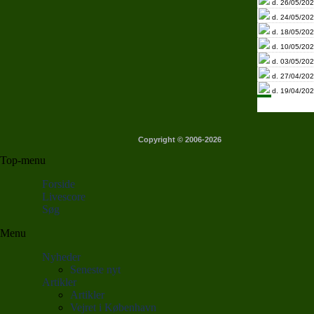
d. 26/05/202
d. 24/05/202
d. 18/05/202
d. 10/05/202
d. 03/05/202
d. 27/04/202
d. 19/04/202
Copyright © 2006-2026
Top-menu
Forside
Livescore
Søg
Menu
Nyheder
Seneste nyt
Artikler
Artikler
Vejret i København