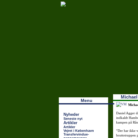
Наши партнеры
лучшие займы
Michael
Menu
Michae
Daniel Agger d
Nyheder
indkaldt Hambu
Seneste nyt
Artikler
kampen på Rås
Artikler
Vejret i København
“Der har ikke v
Transfervindue-
bruttotruppen 