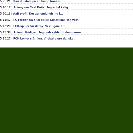
5 22:21 |
Kan du stole på en kamp tracker…
5 16:17 |
Antony om Real Betis: Jeg er lykkelig…
5 20:11 |
AaB-profil: Det gør ondt helt ind i…
5 14:42 |
FC Fredericia skal spille Superliga: Helt vildt
5 17:29 |
FCK-spiller før derby: Vi vil gøre alt…
5 12:38 |
Antonio Rüdiger: Jeg undskylder til dommeren
5 15:27 |
FCK-komet slår fast: Vi skal være danske…