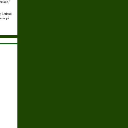
terskab,”
g Letland.
mmer på