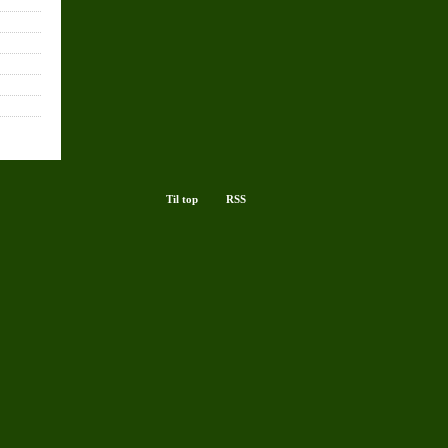
Til top
RSS