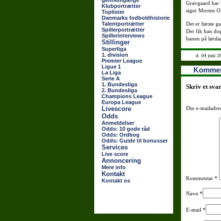
gennemgange
Gravgaard har h
Klubportrætter
siger Morten O
Toplister
Danmarks fodboldhistorie
Talentportrætter
Det er første g
Spillerportrætter
Der fik han do
Spillerinterviews
banen på lørda
Stillinger
Superliga
1. division
d. 04 juni 2
Premier League
Ligue 1
Kommen
La Liga
Serie A
1. Bundesliga
Skriv et sva
2. Bundesliga
Champions League
Europa League
Livescore
Din e-mailadres
Odds
Anmeldelser
Odds: 10 gode råd
Odds: Ordbog
Odds: Guide til bonusser
Services
Live score
Annoncering
Mere info
Kontakt
Kommentar
*
Kontakt os
Navn
*
E-mail
*