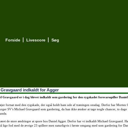
Forside
Livescore
Søg
 Gravgaard indkaldt for Agger
l Gravgaard er i dag blevet indkaldt som gardering for den rygskadet forsvarsspiller Daniel
øjer fortsat med den rygskade, der også holdt ham ude af træningen onsdag. Derfor har Morten 
rger SV’s Michael Gravgaard som gardering, da han ikke ønsker at tage nogle chancer, to dage 
unda.
æret de store ændringer at spore hos Daniel Agger. Derfor har vi indkaldt Michael Gravgaard. Ha
på lige fod med de øvrige 23 spillere men naturligvis i første omgang med som gardering for Dan