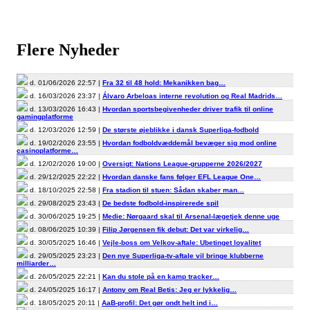
Flere Nyheder
d. 01/06/2026 22:57 |
Fra 32 til 48 hold: Mekanikken bag…
d. 16/03/2026 23:37 |
Álvaro Arbeloas interne revolution og Real Madrids…
d. 13/03/2026 16:43 |
Hvordan sportsbegivenheder driver trafik til online
gamingplatforme
d. 12/03/2026 12:59 |
De største øjeblikke i dansk Superliga-fodbold
d. 19/02/2026 23:55 |
Hvordan fodboldvæddemål bevæger sig mod online
casinoplatforme…
d. 12/02/2026 19:00 |
Oversigt: Nations League-grupperne 2026/2027
d. 29/12/2025 22:22 |
Hvordan danske fans følger EFL League One…
d. 18/10/2025 22:58 |
Fra stadion til stuen: Sådan skaber man…
d. 29/08/2025 23:43 |
De bedste fodbold-inspirerede spil
d. 30/06/2025 19:25 |
Medie: Nørgaard skal til Arsenal-lægetjek denne uge
d. 08/06/2025 10:39 |
Filip Jørgensen fik debut: Det var virkelig…
d. 30/05/2025 16:46 |
Vejle-boss om Velkov-aftale: Ubetinget loyalitet
d. 29/05/2025 23:23 |
Den nye Superliga-tv-aftale vil bringe klubberne
milliarder…
d. 26/05/2025 22:21 |
Kan du stole på en kamp tracker…
d. 24/05/2025 16:17 |
Antony om Real Betis: Jeg er lykkelig…
d. 18/05/2025 20:11 |
AaB-profil: Det gør ondt helt ind i…