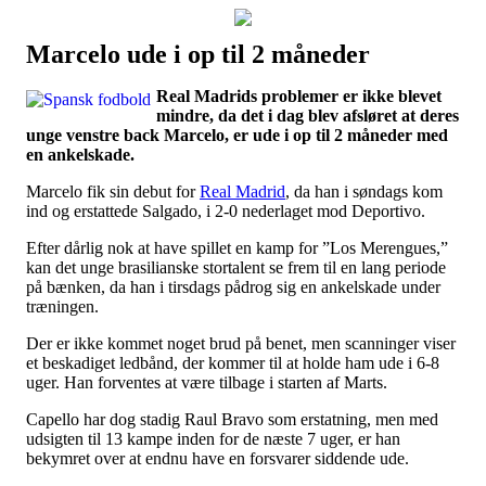
Marcelo ude i op til 2 måneder
Наши партнеры
Real Madrids problemer er ikke blevet
лучшие займы
mindre, da det i dag blev afsløret at deres
unge venstre back Marcelo, er ude i op til 2 måneder med
en ankelskade.
Marcelo fik sin debut for
Real Madrid
, da han i søndags kom
ind og erstattede Salgado, i 2-0 nederlaget mod Deportivo.
Efter dårlig nok at have spillet en kamp for ”Los Merengues,”
kan det unge brasilianske stortalent se frem til en lang periode
på bænken, da han i tirsdags pådrog sig en ankelskade under
træningen.
Der er ikke kommet noget brud på benet, men scanninger viser
et beskadiget ledbånd, der kommer til at holde ham ude i 6-8
uger. Han forventes at være tilbage i starten af Marts.
Capello har dog stadig Raul Bravo som erstatning, men med
udsigten til 13 kampe inden for de næste 7 uger, er han
bekymret over at endnu have en forsvarer siddende ude.