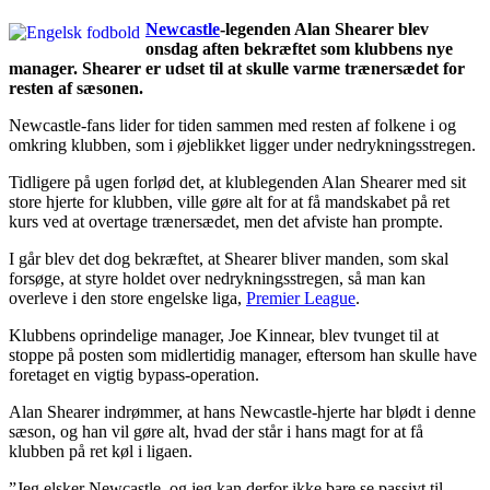
Newcastle
-legenden Alan Shearer blev
onsdag aften bekræftet som klubbens nye
manager. Shearer er udset til at skulle varme trænersædet for
resten af sæsonen.
Newcastle-fans lider for tiden sammen med resten af folkene i og
omkring klubben, som i øjeblikket ligger under nedrykningsstregen.
Tidligere på ugen forlød det, at klublegenden Alan Shearer med sit
store hjerte for klubben, ville gøre alt for at få mandskabet på ret
kurs ved at overtage trænersædet, men det afviste han prompte.
I går blev det dog bekræftet, at Shearer bliver manden, som skal
forsøge, at styre holdet over nedrykningsstregen, så man kan
overleve i den store engelske liga,
Premier League
.
Klubbens oprindelige manager, Joe Kinnear, blev tvunget til at
stoppe på posten som midlertidig manager, eftersom han skulle have
foretaget en vigtig bypass-operation.
Alan Shearer indrømmer, at hans Newcastle-hjerte har blødt i denne
sæson, og han vil gøre alt, hvad der står i hans magt for at få
klubben på ret køl i ligaen.
”Jeg elsker Newcastle, og jeg kan derfor ikke bare se passivt til,