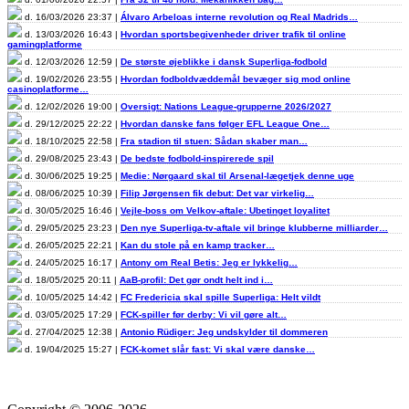
d. 16/03/2026 23:37 |
Álvaro Arbeloas interne revolution og Real Madrids…
d. 13/03/2026 16:43 |
Hvordan sportsbegivenheder driver trafik til online
gamingplatforme
d. 12/03/2026 12:59 |
De største øjeblikke i dansk Superliga-fodbold
d. 19/02/2026 23:55 |
Hvordan fodboldvæddemål bevæger sig mod online
casinoplatforme…
d. 12/02/2026 19:00 |
Oversigt: Nations League-grupperne 2026/2027
d. 29/12/2025 22:22 |
Hvordan danske fans følger EFL League One…
d. 18/10/2025 22:58 |
Fra stadion til stuen: Sådan skaber man…
d. 29/08/2025 23:43 |
De bedste fodbold-inspirerede spil
d. 30/06/2025 19:25 |
Medie: Nørgaard skal til Arsenal-lægetjek denne uge
d. 08/06/2025 10:39 |
Filip Jørgensen fik debut: Det var virkelig…
d. 30/05/2025 16:46 |
Vejle-boss om Velkov-aftale: Ubetinget loyalitet
d. 29/05/2025 23:23 |
Den nye Superliga-tv-aftale vil bringe klubberne milliarder…
d. 26/05/2025 22:21 |
Kan du stole på en kamp tracker…
d. 24/05/2025 16:17 |
Antony om Real Betis: Jeg er lykkelig…
d. 18/05/2025 20:11 |
AaB-profil: Det gør ondt helt ind i…
d. 10/05/2025 14:42 |
FC Fredericia skal spille Superliga: Helt vildt
d. 03/05/2025 17:29 |
FCK-spiller før derby: Vi vil gøre alt…
d. 27/04/2025 12:38 |
Antonio Rüdiger: Jeg undskylder til dommeren
d. 19/04/2025 15:27 |
FCK-komet slår fast: Vi skal være danske…