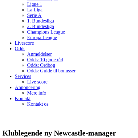
Ligue 1
La Liga
Serie A
1. Bundesliga
2. Bundesliga
Champions League
Europa League
Livescore
Odds
Anmeldelser
Odds: 10 gode råd
Odds: Ordbog
Odds: Guide til bonusser
Services
Live score
Annoncering
Mere info
Kontakt
Kontakt os
Klublegende ny Newcastle-manager