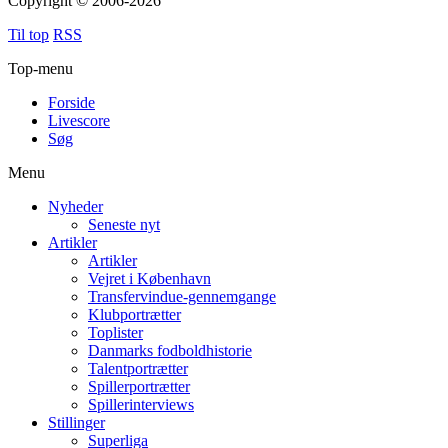
Copyright © 2006-2026
Til top
RSS
Top-menu
Forside
Livescore
Søg
Menu
Nyheder
Seneste nyt
Artikler
Artikler
Vejret i København
Transfervindue-gennemgange
Klubportrætter
Toplister
Danmarks fodboldhistorie
Talentportrætter
Spillerportrætter
Spillerinterviews
Stillinger
Superliga