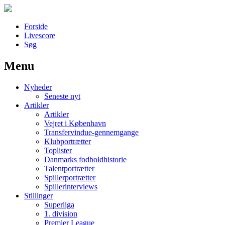
Forside
Livescore
Søg
Menu
Наши партнеры
Nyheder
лучшие займы
Seneste nyt
Artikler
Artikler
Vejret i København
Transfervindue-gennemgange
Klubportrætter
Toplister
Danmarks fodboldhistorie
Talentportrætter
Spillerportrætter
Spillerinterviews
Stillinger
Superliga
1. division
Premier League