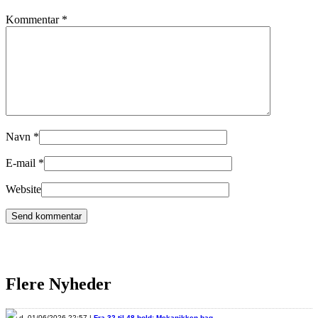
Kommentar
*
Navn
*
E-mail
*
Website
Flere Nyheder
d. 01/06/2026 22:57 |
Fra 32 til 48 hold: Mekanikken bag…