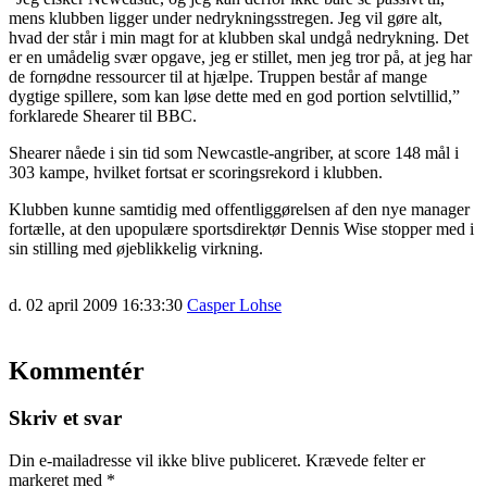
mens klubben ligger under nedrykningsstregen. Jeg vil gøre alt,
hvad der står i min magt for at klubben skal undgå nedrykning. Det
er en umådelig svær opgave, jeg er stillet, men jeg tror på, at jeg har
de fornødne ressourcer til at hjælpe. Truppen består af mange
dygtige spillere, som kan løse dette med en god portion selvtillid,”
forklarede Shearer til BBC.
Shearer nåede i sin tid som Newcastle-angriber, at score 148 mål i
303 kampe, hvilket fortsat er scoringsrekord i klubben.
Klubben kunne samtidig med offentliggørelsen af den nye manager
fortælle, at den upopulære sportsdirektør Dennis Wise stopper med i
sin stilling med øjeblikkelig virkning.
d. 02 april 2009 16:33:30
Casper Lohse
Kommentér
Skriv et svar
Din e-mailadresse vil ikke blive publiceret.
Krævede felter er
markeret med
*