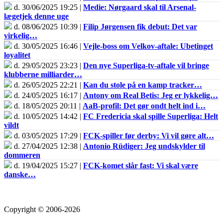
d. 30/06/2025 19:25 |
Medie: Nørgaard skal til Arsenal-
lægetjek denne uge
d. 08/06/2025 10:39 |
Filip Jørgensen fik debut: Det var
virkelig…
d. 30/05/2025 16:46 |
Vejle-boss om Velkov-aftale: Ubetinget
loyalitet
d. 29/05/2025 23:23 |
Den nye Superliga-tv-aftale vil bringe
klubberne milliarder…
d. 26/05/2025 22:21 |
Kan du stole på en kamp tracker…
d. 24/05/2025 16:17 |
Antony om Real Betis: Jeg er lykkelig…
d. 18/05/2025 20:11 |
AaB-profil: Det gør ondt helt ind i…
d. 10/05/2025 14:42 |
FC Fredericia skal spille Superliga: Helt
vildt
d. 03/05/2025 17:29 |
FCK-spiller før derby: Vi vil gøre alt…
d. 27/04/2025 12:38 |
Antonio Rüdiger: Jeg undskylder til
dommeren
d. 19/04/2025 15:27 |
FCK-komet slår fast: Vi skal være
danske…
Copyright © 2006-2026