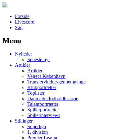
Forside
Livescore
Søg
Menu
Наши партнеры
Nyheder
лучшие займы
Seneste nyt
Artikler
Artikler
Vejret i København
Transfervindue-gennemgange
Klubportrætter
Toplister
Danmarks fodboldhistorie
Talentportrætter
Spillerportrætter
Spillerinterviews
Stillinger
Superliga
1. division
Premier League