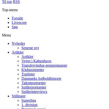
Til top
RSS
Top-menu
Forside
Livescore
Søg
Menu
Nyheder
Seneste nyt
Artikler
Artikler
Vejret i København
Transfervindue-gennemgange
Klubportrætter
Toplister
Danmarks fodboldhistorie
Talentportrætter
Spillerportrætter
Spillerinterviews
Stillinger
Superliga
1. division