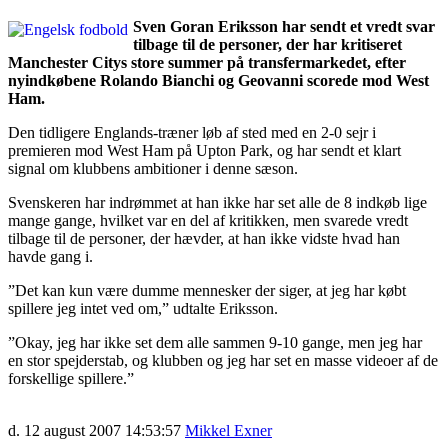
Sven Goran Eriksson har sendt et vredt svar
tilbage til de personer, der har kritiseret
Manchester Citys store summer på transfermarkedet, efter
nyindkøbene Rolando Bianchi og Geovanni scorede mod West
Ham.
Den tidligere Englands-træner løb af sted med en 2-0 sejr i
premieren mod West Ham på Upton Park, og har sendt et klart
signal om klubbens ambitioner i denne sæson.
Svenskeren har indrømmet at han ikke har set alle de 8 indkøb lige
mange gange, hvilket var en del af kritikken, men svarede vredt
tilbage til de personer, der hævder, at han ikke vidste hvad han
havde gang i.
”Det kan kun være dumme mennesker der siger, at jeg har købt
spillere jeg intet ved om,” udtalte Eriksson.
”Okay, jeg har ikke set dem alle sammen 9-10 gange, men jeg har
en stor spejderstab, og klubben og jeg har set en masse videoer af de
forskellige spillere.”
d. 12 august 2007 14:53:57
Mikkel Exner