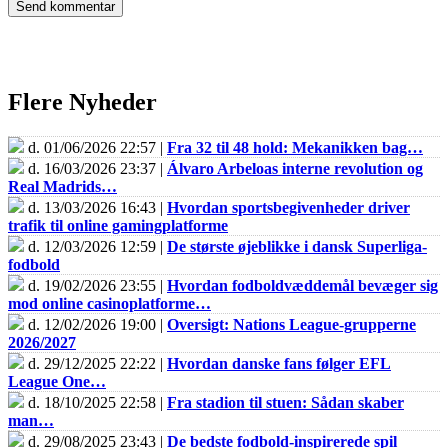
Flere Nyheder
d. 01/06/2026 22:57 |
Fra 32 til 48 hold: Mekanikken bag…
d. 16/03/2026 23:37 |
Álvaro Arbeloas interne revolution og
Real Madrids…
d. 13/03/2026 16:43 |
Hvordan sportsbegivenheder driver
trafik til online gamingplatforme
d. 12/03/2026 12:59 |
De største øjeblikke i dansk Superliga-
fodbold
d. 19/02/2026 23:55 |
Hvordan fodboldvæddemål bevæger sig
mod online casinoplatforme…
d. 12/02/2026 19:00 |
Oversigt: Nations League-grupperne
2026/2027
d. 29/12/2025 22:22 |
Hvordan danske fans følger EFL
League One…
d. 18/10/2025 22:58 |
Fra stadion til stuen: Sådan skaber
man…
d. 29/08/2025 23:43 |
De bedste fodbold-inspirerede spil