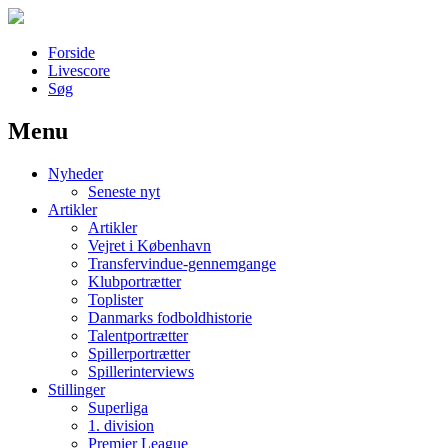
Forside
Livescore
Søg
Menu
Наши партнеры
Nyheder
лучшие займы
Seneste nyt
Artikler
Artikler
Vejret i København
Transfervindue-gennemgange
Klubportrætter
Toplister
Danmarks fodboldhistorie
Talentportrætter
Spillerportrætter
Spillerinterviews
Stillinger
Superliga
1. division
Premier League