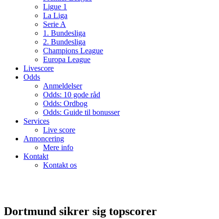
Ligue 1
La Liga
Serie A
1. Bundesliga
2. Bundesliga
Champions League
Europa League
Livescore
Odds
Anmeldelser
Odds: 10 gode råd
Odds: Ordbog
Odds: Guide til bonusser
Services
Live score
Annoncering
Mere info
Kontakt
Kontakt os
Dortmund sikrer sig topscorer