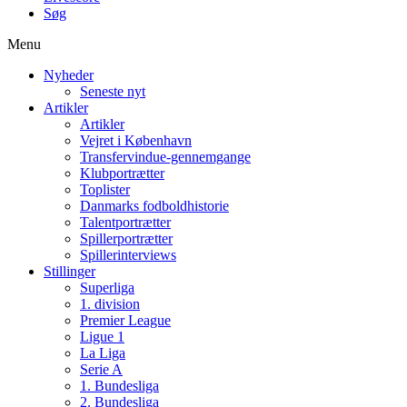
Søg
Menu
Nyheder
Seneste nyt
Artikler
Artikler
Vejret i København
Transfervindue-gennemgange
Klubportrætter
Toplister
Danmarks fodboldhistorie
Talentportrætter
Spillerportrætter
Spillerinterviews
Stillinger
Superliga
1. division
Premier League
Ligue 1
La Liga
Serie A
1. Bundesliga
2. Bundesliga