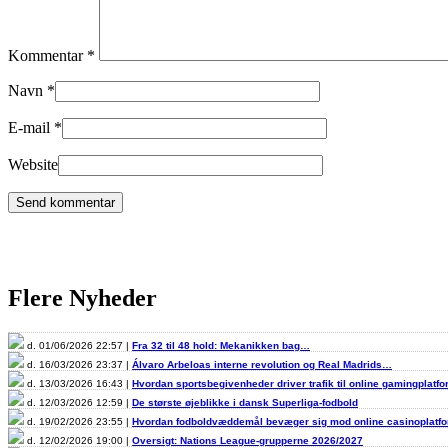
Kommentar
*
Navn
*
E-mail
*
Website
Flere Nyheder
d. 01/06/2026 22:57 |
Fra 32 til 48 hold: Mekanikken bag…
d. 16/03/2026 23:37 |
Álvaro Arbeloas interne revolution og Real Madrids…
d. 13/03/2026 16:43 |
Hvordan sportsbegivenheder driver trafik til online gamingplatf
d. 12/03/2026 12:59 |
De største øjeblikke i dansk Superliga-fodbold
d. 19/02/2026 23:55 |
Hvordan fodboldvæddemål bevæger sig mod online casinoplat
d. 12/02/2026 19:00 |
Oversigt: Nations League-grupperne 2026/2027