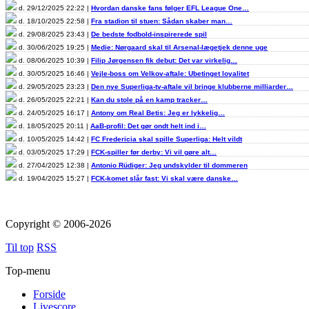
d. 29/12/2025 22:22 |
Hvordan danske fans følger EFL League One…
d. 18/10/2025 22:58 |
Fra stadion til stuen: Sådan skaber man…
d. 29/08/2025 23:43 |
De bedste fodbold-inspirerede spil
d. 30/06/2025 19:25 |
Medie: Nørgaard skal til Arsenal-lægetjek denne uge
d. 08/06/2025 10:39 |
Filip Jørgensen fik debut: Det var virkelig…
d. 30/05/2025 16:46 |
Vejle-boss om Velkov-aftale: Ubetinget loyalitet
d. 29/05/2025 23:23 |
Den nye Superliga-tv-aftale vil bringe klubberne milliarder…
d. 26/05/2025 22:21 |
Kan du stole på en kamp tracker…
d. 24/05/2025 16:17 |
Antony om Real Betis: Jeg er lykkelig…
d. 18/05/2025 20:11 |
AaB-profil: Det gør ondt helt ind i…
d. 10/05/2025 14:42 |
FC Fredericia skal spille Superliga: Helt vildt
d. 03/05/2025 17:29 |
FCK-spiller før derby: Vi vil gøre alt…
d. 27/04/2025 12:38 |
Antonio Rüdiger: Jeg undskylder til dommeren
d. 19/04/2025 15:27 |
FCK-komet slår fast: Vi skal være danske…
Copyright © 2006-2026
Til top
RSS
Top-menu
Forside
Livescore