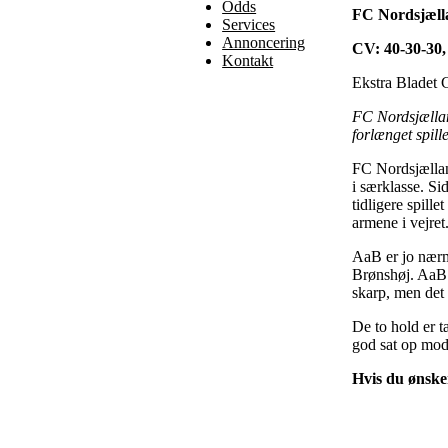
Odds
FC Nordsjælla
Services
Annoncering
CV: 40-30-30,
Kontakt
Ekstra Bladet 
FC Nordsjælland
forlænget spill
FC Nordsjællan
i særklasse. S
tidligere spill
armene i vejret
AaB er jo nærme
Brønshøj. AaB e
skarp, men det
De to hold er 
god sat op mod 
Hvis du ønsker