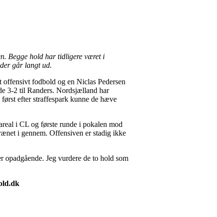
. Begge hold har tidligere været i
der går langt ud.
t offensivt fodbold og en Niclas Pedersen
de 3-2 til Randers. Nordsjælland har
g først efter straffespark kunne de hæve
lareal i CL og første runde i pokalen mod
rænet i gennem. Offensiven er stadig ikke
er opadgående. Jeg vurdere de to hold som
old.dk