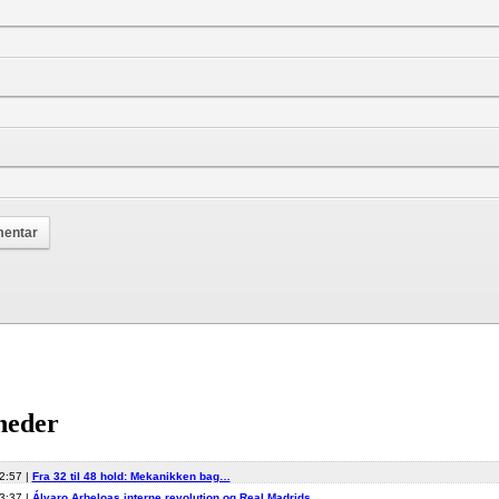
heder
2:57 |
Fra 32 til 48 hold: Mekanikken bag…
3:37 |
Álvaro Arbeloas interne revolution og Real Madrids…