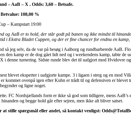
nd – AaB – X . Odds: 3,60 – Betsafe.
 Betvalue: 108,00 %
Cup – Kampstart 19:00
 og AaB er to hold, der står godt på banen og ikke mindst til hinanden
etid i Ekstra Bladet Cuppen, og der er fine chancer for endnu en kamp, 
d så jeg selv, da de var på besøg i Aalborg og rundbarberede AaB. Flo
iden den kamp er de dog gået lidt ned og i weekendens kamp, tabte de u
et X i denne turnering. Sidste runde blev det til uafgjort mod Hvidovre o
.
st blevet eksperter i uafgjorte kampe. 3 i ligaen i streg og en mod Vil
r kommet ovenpå igen efter Kuhn er trådt til og defensiven er blevet t
 begynder og ligne noget.
tætte. FC Nordsjællands form er ikke så god som tidligere, mens AaB’s 
hinanden og begge hold går efter sejren, men ikke alt bliver satset.
 at stille spørgsmål eller andet, så kontakt venligst: Odds@TotalB