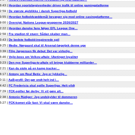
6:43 |
Hvordan sportsbegivenheder driver trafik til online gamingplatforme
2:59 |
De største øjeblikke i dansk Superliga-fodbold
3:55 |
Hvordan fodboldvæddemål bevæger sig mod online casinoplatforme…
9:00 |
Oversigt: Nations League-grupperne 2026/2027
2:22 |
Hvordan danske fans følger EFL League One…
2:58 |
Fra stadion til stuen: Sådan skaber man…
3:43 |
De bedste fodbold-inspirerede spil
9:25 |
Medie: Nørgaard skal til Arsenal-lægetjek denne uge
0:39 |
Filip Jørgensen fik debut: Det var virkelig…
6:46 |
Vejle-boss om Velkov-aftale: Ubetinget loyalitet
3:23 |
Den nye Superliga-tv-aftale vil bringe klubberne milliarder…
2:21 |
Kan du stole på en kamp tracker…
6:17 |
Antony om Real Betis: Jeg er lykkelig…
0:11 |
AaB-profil: Det gør ondt helt ind i…
4:42 |
FC Fredericia skal spille Superliga: Helt vildt
7:29 |
FCK-spiller før derby: Vi vil gøre alt…
2:38 |
Antonio Rüdiger: Jeg undskylder til dommeren
5:27 |
FCK-komet slår fast: Vi skal være danske…