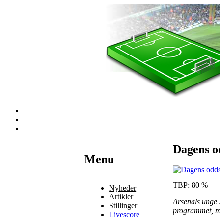
Dagens o
Наши партнеры
Menu
лучшие займы
TBP: 80 %
Nyheder
Artikler
Arsenals unge 
Stillinger
programmet, m
Livescore