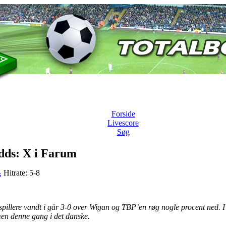
Forside
Livescore
Søg
dds: X i Farum
Hitrate: 5-8
spillere vandt i går 3-0 over Wigan og TBP’en røg nogle procent ned.
en denne gang i det danske.