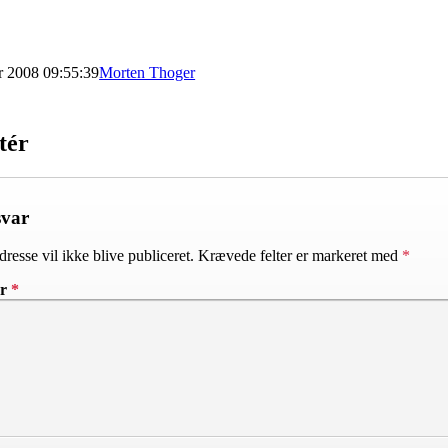
r 2008 09:55:39
Morten Thoger
tér
svar
resse vil ikke blive publiceret.
Krævede felter er markeret med
*
ar
*