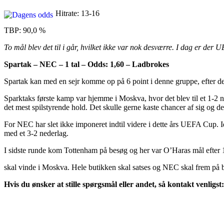
Hitrate: 13-16
TBP: 90,0 %
To mål blev det til i går, hvilket ikke var nok desværre. I dag er der
Spartak – NEC – 1 tal – Odds: 1,60 – Ladbrokes
Spartak kan med en sejr komme op på 6 point i denne gruppe, efter de 
Sparktaks første kamp var hjemme i Moskva, hvor det blev til et 1-2 n
det mest spilstyrende hold. Det skulle gerne kaste chancer af sig og 
For NEC har slet ikke imponeret indtil videre i dette års UEFA Cup. Id
med et 3-2 nederlag.
I sidste runde kom Tottenham på besøg og her var O’Haras mål efter 14 
skal vinde i Moskva. Hele butikken skal satses og NEC skal frem på ba
Hvis du ønsker at stille spørgsmål eller andet, så kontakt venli