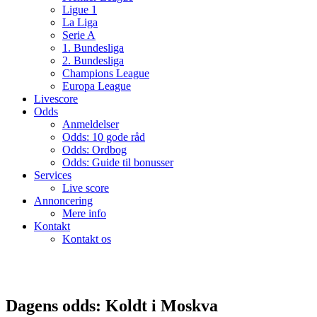
Ligue 1
La Liga
Serie A
1. Bundesliga
2. Bundesliga
Champions League
Europa League
Livescore
Odds
Anmeldelser
Odds: 10 gode råd
Odds: Ordbog
Odds: Guide til bonusser
Services
Live score
Annoncering
Mere info
Kontakt
Kontakt os
Dagens odds: Koldt i Moskva