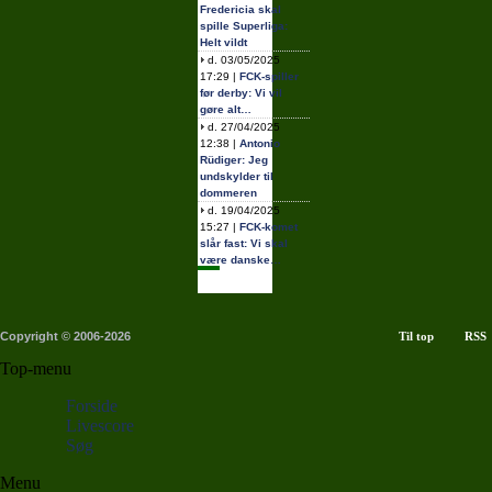
Fredericia skal
spille Superliga:
Helt vildt
d. 03/05/2025
17:29 |
FCK-spiller
før derby: Vi vil
gøre alt…
d. 27/04/2025
12:38 |
Antonio
Rüdiger: Jeg
undskylder til
dommeren
d. 19/04/2025
15:27 |
FCK-komet
slår fast: Vi skal
være danske…
Copyright © 2006-2026
Til top
RSS
Top-menu
Forside
Livescore
Søg
Menu