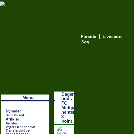
Forside
Livescore
Søg
Наши партнеры
лучшие займы
Dagens
Menu
odds:
FC
Midtjylland
Nyheder
henter
Seneste nyt
3
Artikler
point
Artikler
Vejret i København
Transfervindue-