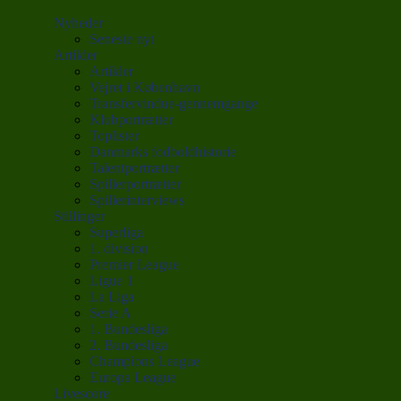
Nyheder
Seneste nyt
Artikler
Artikler
Vejret i København
Transfervindue-gennemgange
Klubportrætter
Toplister
Danmarks fodboldhistorie
Talentportrætter
Spillerportrætter
Spillerinterviews
Stillinger
Superliga
1. division
Premier League
Ligue 1
La Liga
Serie A
1. Bundesliga
2. Bundesliga
Champions League
Europa League
Livescore