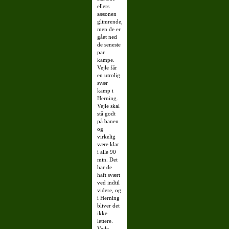
ellers
sæsonen
glimrende,
men de er
gået ned
de seneste
par
kampe.
Vejle får
en utrolig
svær
kamp i
Herning.
Vejle skal
stå godt
på banen
og
virkelig
være klar
i alle 90
min. Det
har de
haft svært
ved indtil
videre, og
i Herning
bliver det
ikke
lettere.
Vejle