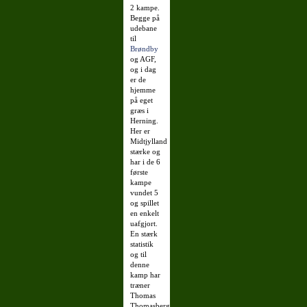
2 kampe.
Begge på
udebane
til
Brøndby
og AGF,
og i dag
er de
hjemme
på eget
græs i
Herning.
Her er
Midtjylland
stærke og
har i de 6
første
kampe
vundet 5
og spillet
en enkelt
uafgjort.
En stærk
statistik
og til
denne
kamp har
træner
Thomas
Thomasberg