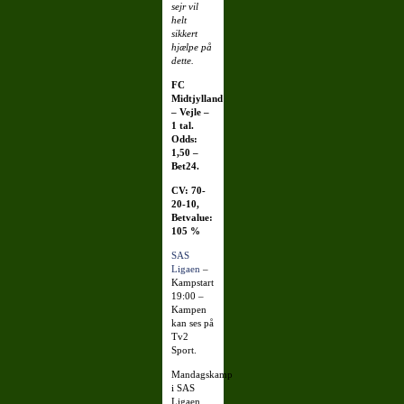
sejr vil
helt
sikkert
hjælpe på
dette.
FC
Midtjylland
– Vejle –
1 tal.
Odds:
1,50 –
Bet24.
CV: 70-
20-10,
Betvalue:
105 %
SAS
Ligaen
–
Kampstart
19:00 –
Kampen
kan ses på
Tv2
Sport.
Mandagskamp
i SAS
Ligaen