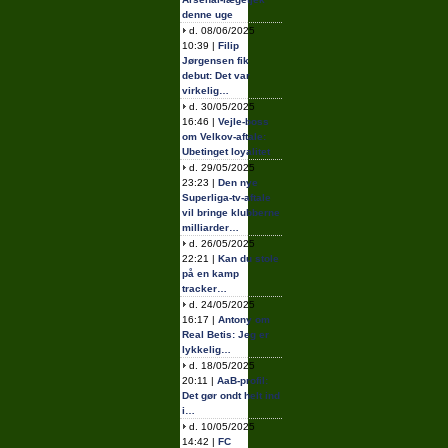
denne uge
d. 08/06/2025
10:39 |
Filip
Jørgensen fik
debut: Det var
virkelig…
d. 30/05/2025
16:46 |
Vejle-boss
om Velkov-aftale:
Ubetinget loyalitet
d. 29/05/2025
23:23 |
Den nye
Superliga-tv-aftale
vil bringe klubberne
milliarder…
d. 26/05/2025
22:21 |
Kan du stole
på en kamp
tracker…
d. 24/05/2025
16:17 |
Antony om
Real Betis: Jeg er
lykkelig…
d. 18/05/2025
20:11 |
AaB-profil:
Det gør ondt helt ind
i…
d. 10/05/2025
14:42 |
FC