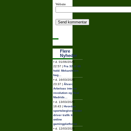
Website
Flere
Nyheder
d. 01/06/2026
22:57 |
Fra 32 til 48
hold: Mekanikken
bag…
d. 16/03/2026
23:37 |
Álvaro
Arbeloas interne
revolution og Real
Madrids…
d. 13/03/2026
16:43 |
Hvordan
sportsbegivenheder
driver trafik til
online
gamingplatforme
d. 12/03/2026