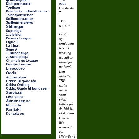
gennemgange
Klubportrætter
Toplister
Hitrate: 4-
Danmarks fodboldhistorie
7
Talentportrætter
Spillerportrætter
TBP:
Spillerinterviews
80,90 %
Stillinger
Superliga
Lørdag
1. division
Premier League
og
Ligue 1
søndagens
La Liga
tips gik
Serie A
hjem, og
1. Bundesliga
2. Bundesliga
jeg håber
Champions League
meget på
Europa League
tre i træk.
Livescore
Den
Odds
aktuelle
Anmeldelser
TBP
Odds: 10 gode råd
Odds: Ordbog
skulle
Odds: Guide til bonusser
gerne
Services
snart
Live score
rykke
Annoncering
tættere på
Mere info
de 100 %,
Kontakt
så der kan
Kontakt os
komme
lidt
overskud.
En
Midtjylland-