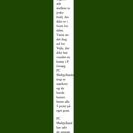
står
mellem to
jyske
hold, der
ikke er i
form for
tiden.
Værst ser
det dog
ud for
Vejle, der
ikke har
vundet en
kamp i 8
forsøg.
FC
Midtjyllands
trup er
stærkere
og de
burde
kunne
hente alle
3 point på
eget græs.
FC
Midtjylland
har tabt
de seneste