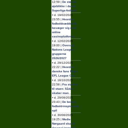
12:59 |
De største
øjeblikke i dansk
Superliga-fodbold
d. 19/02/2026
23:55 |
Hvordan
fodboldvæddemål
bevæger sig mod
online
casinoplatforme…
d. 12/02/2026
19:00 |
Oversigt:
Nations League-
grupperne
2026/2027
d. 29/12/2025
22:22 |
Hvordan
danske fans følger
EFL League One…
d. 18/10/2025
22:58 |
Fra stadion
til stuen: Sådan
skaber man…
d. 29/08/2025
23:43 |
De bedste
fodbold-inspirerede
spil
d. 30/06/2025
19:25 |
Medie:
Nørgaard skal til
Arsenal-lægetjek