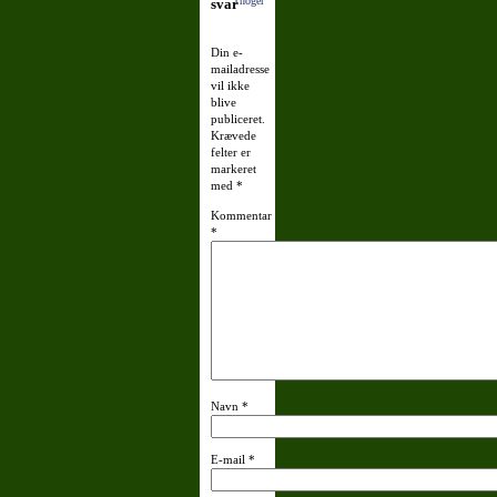
Thoger
svar
Din e-
mailadresse
vil ikke
blive
publiceret.
Krævede
felter er
markeret
med
*
Kommentar
*
Navn
*
E-mail
*