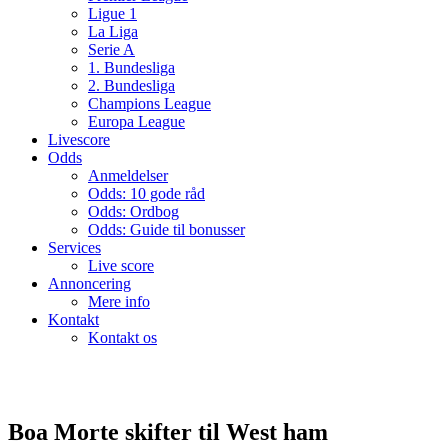
Ligue 1
La Liga
Serie A
1. Bundesliga
2. Bundesliga
Champions League
Europa League
Livescore
Odds
Anmeldelser
Odds: 10 gode råd
Odds: Ordbog
Odds: Guide til bonusser
Services
Live score
Annoncering
Mere info
Kontakt
Kontakt os
Boa Morte skifter til West ham