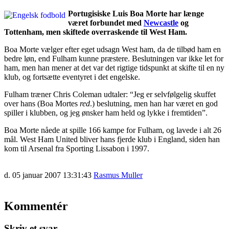
Portugisiske Luis Boa Morte har længe
været forbundet med
Newcastle
og
Tottenham, men skiftede overraskende til West Ham.
Boa Morte vælger efter eget udsagn West ham, da de tilbød ham en
bedre løn, end Fulham kunne præstere. Beslutningen var ikke let for
ham, men han mener at det var det rigtige tidspunkt at skifte til en ny
klub, og fortsætte eventyret i det engelske.
Fulham træner Chris Coleman udtaler: “Jeg er selvfølgelig skuffet
over hans (Boa Mortes
red
.) beslutning, men han har været en god
spiller i klubben, og jeg ønsker ham held og lykke i fremtiden”.
Boa Morte nåede at spille 166 kampe for Fulham, og lavede i alt 26
mål. West Ham United bliver hans fjerde klub i England, siden han
kom til Arsenal fra Sporting Lissabon i 1997.
d. 05 januar 2007 13:31:43
Rasmus Muller
Kommentér
Skriv et svar