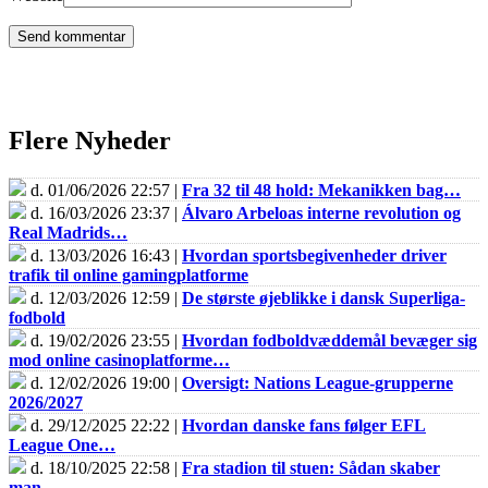
Flere Nyheder
d. 01/06/2026 22:57 |
Fra 32 til 48 hold: Mekanikken bag…
d. 16/03/2026 23:37 |
Álvaro Arbeloas interne revolution og
Real Madrids…
d. 13/03/2026 16:43 |
Hvordan sportsbegivenheder driver
trafik til online gamingplatforme
d. 12/03/2026 12:59 |
De største øjeblikke i dansk Superliga-
fodbold
d. 19/02/2026 23:55 |
Hvordan fodboldvæddemål bevæger sig
mod online casinoplatforme…
d. 12/02/2026 19:00 |
Oversigt: Nations League-grupperne
2026/2027
d. 29/12/2025 22:22 |
Hvordan danske fans følger EFL
League One…
d. 18/10/2025 22:58 |
Fra stadion til stuen: Sådan skaber
man…