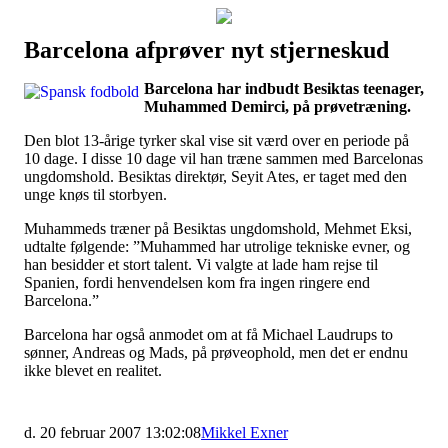
Barcelona afprøver nyt stjerneskud
Наши партнеры
Barcelona har indbudt Besiktas teenager,
лучшие займы
Muhammed Demirci, på prøvetræning.
Den blot 13-årige tyrker skal vise sit værd over en periode på
10 dage. I disse 10 dage vil han træne sammen med Barcelonas
ungdomshold. Besiktas direktør, Seyit Ates, er taget med den
unge knøs til storbyen.
Muhammeds træner på Besiktas ungdomshold, Mehmet Eksi,
udtalte følgende: ”Muhammed har utrolige tekniske evner, og
han besidder et stort talent. Vi valgte at lade ham rejse til
Spanien, fordi henvendelsen kom fra ingen ringere end
Barcelona.”
Barcelona har også anmodet om at få Michael Laudrups to
sønner, Andreas og Mads, på prøveophold, men det er endnu
ikke blevet en realitet.
d. 20 februar 2007 13:02:08
Mikkel Exner